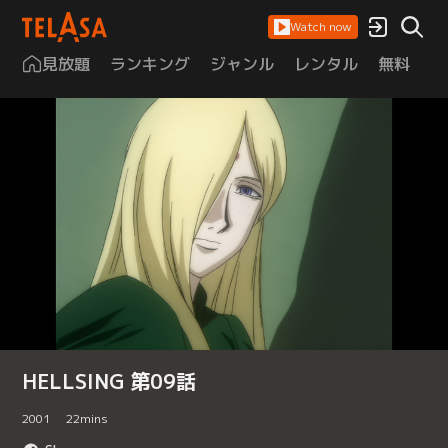
Watch now
見放題
ランキング
ジャンル
レンタル
無料
は
HELLSING 第09話
2001
22
mins