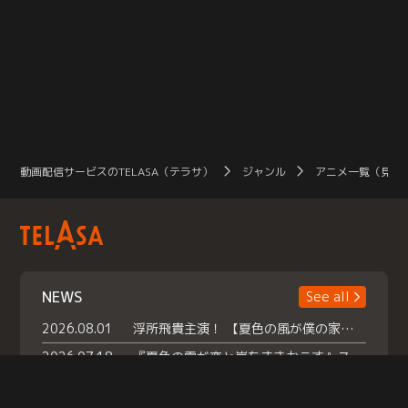
動画配信サービスのTELASA（テラサ）
ジャンル
アニメ一覧（見放
NEWS
See all
2026.08.01
浮所飛貴主演！ 【夏色の風が僕の家にやってきた】 本日よりテラサで独占配信スタート！
2026.07.18
『夏色の雲が恋と嵐をまきおこす』スペシャルメイキング 【Part1】2026年７月18日（土）23時30分～配信スタート！話題のシーンの裏側を大公開！豪華キャスト大集合！ 『武宮家 真夏の家族会議』開催！
2026.07.15
救命医・遥（今田）の《心揺さぶる過去》や、 麻酔科医・権野（船越英一郎）の《謎多きプライベート》など… 《知られざるエピソード》を独占配信！