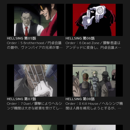
を意図的に助長するものらしい。
インテグラはアルカードとセラスに
【提供：バンダイチャンネル】
この映像の持ち主を探らせる。【提
供：バンダイチャンネル】
HELLSING 第05話
HELLSING 第06話
Order：5 Brotherhood／円卓会議
Order：6 Dead Zone／襲撃者達は
の最中、ヴァンパイアの兄弟が軍隊
アンデッドに変身し、円卓会議メン
を率いてヘルシング邸を襲撃する。
バーは危機的な状況に陥る。アルカ
アルカード、セラス、ウォルター、
ードとインテグラはそれぞれ吸血鬼
そしてヘルシングの兵士達は反撃を
のヴァレンタイン兄弟と対峙する。
開始する。【提供：バンダイチャン
【提供：バンダイチャンネル】
ネル】
HELLSING 第07話
HELLSING 第08話
Order：7 Duel／襲撃によりヘルシ
Order：8 Kill House／ヘルシング機
ング機関は大きな被害を受けてしま
関は人員を補充しようとするが、特
った。セラス達はロンドンの地下鉄
殊部隊の協力が得られず、新兵の訓
で、市民をアンデッドに変えたヴァ
練を余儀なくされる。その頃、遠く
ンパイアを追い詰める。【提供：バ
離れた香港では、チップの製造工場
ンダイチャンネル】
が発見された。【提供：バンダイチ