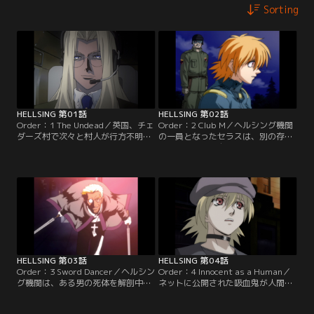
Sorting
HELLSING 第01話
HELLSING 第02話
Order：1 The Undead／英国、チェ
Order：2 Club M／ヘルシング機関
ダーズ村で次々と村人が行方不明に
の一員となったセラスは、別の存在
なる怪事件が発生。捜査に向かった
に変わっていく自分に苦悩する。更
警官隊が行方不明となり、“化け
に、一家を皆殺しにした若いヴァン
物”専門の特務機関、ヘルシング機
パイアを手に掛けたことで、良心の
関が介入することになる。【提供：
呵責に苦しむ。【提供：バンダイチ
バンダイチャンネル】
ャンネル】
HELLSING 第03話
HELLSING 第04話
Order：3 Sword Dancer／ヘルシン
Order：4 Innocent as a Human／
グ機関は、ある男の死体を解剖中に
ネットに公開された吸血鬼が人間を
首に埋め込まれたチップを発見す
殺す映像の中には、秘密組織である
る。どうやらそれは、吸血鬼の発生
ヘルシング機関の兵士の姿もあり、