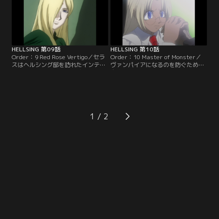
ャンネル】
HELLSING 第09話
HELLSING 第10話
Order：9 Red Rose Vertigo／セラ
Order：10 Master of Monster／
スはヘルシング邸を訪れたインテグ
ヴァンパイアになるのを防ぐために
ラの妹・ローラに異変を感じる。彼
自身を刺したインテグラは、手術の
女とアルカードはローラがインテグ
間、幼い頃の自分を思い出す。父親
ラを殺そうとしていた吸血鬼の一人
と過ごした時間。そしてアルカード
であることを突き止める。【提供：
との出会いを。【提供：バンダイチ
バンダイチャンネル】
ャンネル】
1