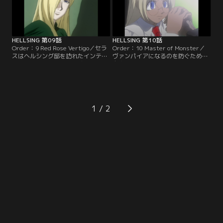
HELLSING 第09話
HELLSING 第10話
Order：9 Red Rose Vertigo／セラ
Order：10 Master of Monster／
スはヘルシング邸を訪れたインテグ
ヴァンパイアになるのを防ぐために
ラの妹・ローラに異変を感じる。彼
自身を刺したインテグラは、手術の
女とアルカードはローラがインテグ
間、幼い頃の自分を思い出す。父親
ラを殺そうとしていた吸血鬼の一人
と過ごした時間。そしてアルカード
であることを突き止める。【提供：
との出会いを。【提供：バンダイチ
バンダイチャンネル】
ャンネル】
1