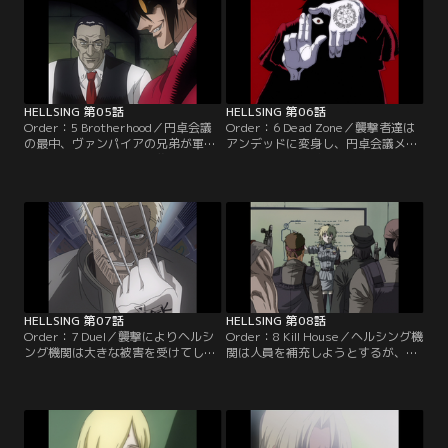
供：バンダイチャンネル】
HELLSING 第05話
HELLSING 第06話
Order：5 Brotherhood／円卓会議
Order：6 Dead Zone／襲撃者達は
の最中、ヴァンパイアの兄弟が軍隊
アンデッドに変身し、円卓会議メン
を率いてヘルシング邸を襲撃する。
バーは危機的な状況に陥る。アルカ
アルカード、セラス、ウォルター、
ードとインテグラはそれぞれ吸血鬼
そしてヘルシングの兵士達は反撃を
のヴァレンタイン兄弟と対峙する。
開始する。【提供：バンダイチャン
【提供：バンダイチャンネル】
ネル】
HELLSING 第07話
HELLSING 第08話
Order：7 Duel／襲撃によりヘルシ
Order：8 Kill House／ヘルシング機
ング機関は大きな被害を受けてしま
関は人員を補充しようとするが、特
った。セラス達はロンドンの地下鉄
殊部隊の協力が得られず、新兵の訓
で、市民をアンデッドに変えたヴァ
練を余儀なくされる。その頃、遠く
ンパイアを追い詰める。【提供：バ
離れた香港では、チップの製造工場
ンダイチャンネル】
が発見された。【提供：バンダイチ
ャンネル】