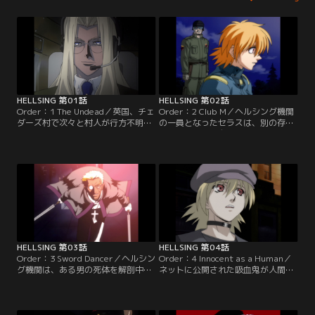
HELLSING 第01話
HELLSING 第02話
Order：1 The Undead／英国、チェ
Order：2 Club M／ヘルシング機関
ダーズ村で次々と村人が行方不明に
の一員となったセラスは、別の存在
なる怪事件が発生。捜査に向かった
に変わっていく自分に苦悩する。更
警官隊が行方不明となり、“化け
に、一家を皆殺しにした若いヴァン
物”専門の特務機関、ヘルシング機
パイアを手に掛けたことで、良心の
関が介入することになる。【提供：
呵責に苦しむ。【提供：バンダイチ
バンダイチャンネル】
ャンネル】
HELLSING 第03話
HELLSING 第04話
Order：3 Sword Dancer／ヘルシン
Order：4 Innocent as a Human／
グ機関は、ある男の死体を解剖中に
ネットに公開された吸血鬼が人間を
首に埋め込まれたチップを発見す
殺す映像の中には、秘密組織である
る。どうやらそれは、吸血鬼の発生
ヘルシング機関の兵士の姿もあり、
を意図的に助長するものらしい。
インテグラはアルカードとセラスに
【提供：バンダイチャンネル】
この映像の持ち主を探らせる。【提