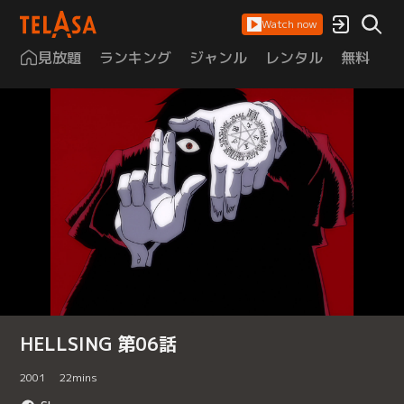
Watch now
見放題
ランキング
ジャンル
レンタル
無料
は
HELLSING 第06話
2001
22
mins