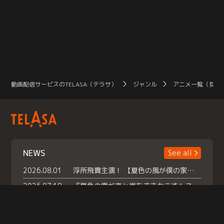
動画配信サービスのTELASA（テラサ）
ジャンル
アニメ一覧（見放
NEWS
See all
2026.08.01
浮所飛貴主演！ 【夏色の風が僕の家にやってきた】 本日よりテラサで独占配信スタート！
2026.07.18
『夏色の雲が恋と嵐をまきおこす』スペシャルメイキング 【Part1】2026年７月18日（土）23時30分～配信スタート！話題のシーンの裏側を大公開！豪華キャスト大集合！ 『武宮家 真夏の家族会議』開催！
2026.07.15
救命医・遥（今田）の《心揺さぶる過去》や、 麻酔科医・権野（船越英一郎）の《謎多きプライベート》など… 《知られざるエピソード》を独占配信！