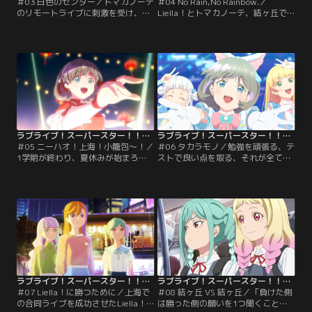
＃03 白色のセンター／トマカノーテ
＃04 No Rain,No Rainbow.／
のリモートライブに刺激を受け、負
Liella！とトマカノーテ、結ヶ丘で
ける訳にはいかないと気合いを入れ
は2つのグループの行く末に注目が
るLiella！ Liella！の新しい可能性を
集まり始めていた。そんなある日の
みせる為、部長の千砂都は次のセン
練習の最中、偶然鉢合わせてしまっ
ターに四季を推薦する。センターと
た両グループ。互いの想いをぶつけ
は何か、何故自分がセンターなのか
合う中で突然、夏美と冬毬がどこか
思考を巡らせる四季。しかしセンタ
へ走り去ってしまう。鬼塚姉妹を追
ーの予行練習の最中、倒れた四季は
いかけてかのんたちが辿り着いたの
保健室に運ばれてしまう。【提供：
は牛久、鬼塚家で…。【提供：バン
バンダイチャンネル】
ダイチャンネル】
ラブライブ！スーパースター！！TVアニメ3期 第05話
ラブライブ！スーパースター！！TVアニメ3期 第06話
＃05 ニーハオ！上海！小籠包～！／
＃06 タカラモノ／勉強を頑張る、テ
1学期が終わり、夏休みが始まろう
ストで良い点を取る、それが全てだ
としている結ヶ丘。1期生に卒業の
と思っていた。優しい家庭に恵まれ
足音が少しずつ近づく中、可可はか
た可可にとって、それが一番の親孝
のんに進路の相談をしていた。この
行だと思っていた。中学生だったあ
まま歌を続けるか、歌をやめて大学
の日、スクールアイドルに出会うま
へ進学するか、思い悩んでいた可
では…可可の姉・萌萌の計らいで上
可。そして夏休みを迎えたかのんの
海音楽フェスに出場することになっ
元に届いた謎のエアメール、入って
たLiella！。一方で可可はスクール
いたのは上海への航空券だった。
アイドルを高校で終わりにして…。
【提供：バンダイチャンネル】
【提供：バンダイチャンネル】
ラブライブ！スーパースター！！TVアニメ3期 第07話
ラブライブ！スーパースター！！TVアニメ3期 第08話
＃07 Liella！に勝つために／上海で
＃08 結ヶ丘 VS 結ヶ丘／「負けた側
の合同ライブを成功させたLiella！
は勝った側の願いを1つ聞くこと」