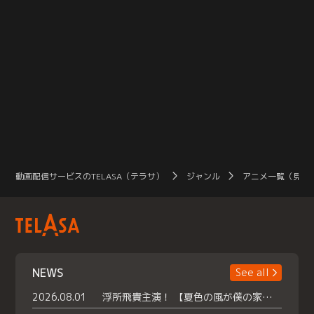
動画配信サービスのTELASA（テラサ）
ジャンル
アニメ一覧（見放
NEWS
See all
2026.08.01
浮所飛貴主演！ 【夏色の風が僕の家にやってきた】 本日よりテラサで独占配信スタート！