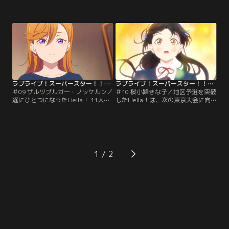
とトマカノーテ。ライブを経てトマ
互いに約束を交わし、学園祭でのラ
カノーテとの団結を望むLiella！メ
イブで雌雄を決することとなった
ンバーに対し、あくまでもLiella！
Liella！とトマカノーテ。決戦で披
に勝つことに拘るマルガレーテ。冬
露する歌をつくる為、選ばれたメ
毬もまた、Liella！との馴れ合いに
イ・夏美・冬毬・マルガレーテだっ
は否定的だった。しかし結ヶ丘から
たが…意見は中々まとまらない。四
ラブライブ！にエントリー出来るの
季の分析によれば、その原因は鬼塚
は1チームのみ。【提供：バンダイ
姉妹の不仲にあるようだった。【提
チャンネル】
供：バンダイチャンネル】
ラブライブ！スーパースター！！TVアニメ3期 第09話
ラブライブ！スーパースター！！TVアニメ3期 第10話
＃09 ザルツブルガー・ノッケルン／
＃10 桜小路きな子／地区予選を突破
遂にひとつになったLiella！ 11人で
したLiella！は、次の東京大会に向
の練習が始まったものの、マルガレ
けて準備を進めていた。曲作りの最
ーテは他のメンバーと馴染めずにい
中、かのんから作詞に推薦されたき
た。みんなでライブをつくっていく
な子。2期生・3期生にもっと前に出
中で仲良くなってもらおうと考えた
て輝いてほしい、そんな1期生たち
かのんは、マルガレーテに次のライ
の想いを受け取り、作詞を引き受け
ブのフォーメーションを考えてもら
たきな子だったが…大会へのプレッ
1
うようお願いする。しかしかのんの
シャーから思い悩んでしまう。時同
思惑などいざ知らず…マルガレーテ
じくして恋もまた…。【提供：バン
は冷静に…。【提供：バンダイチャ
ダイチャンネル】
ンネル】