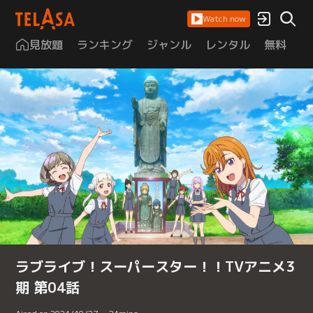
Watch now
見放題
ランキング
ジャンル
レンタル
無料
は
ラブライブ！スーパースター！！TVアニメ3
期 第04話