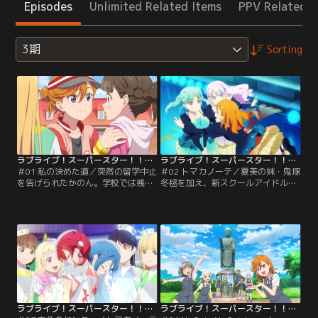
Episodes
Unlimited Related Items
PPV Related I
3期
Sorting
ラブライブ！スーパースター！！TVアニメ3期 第01話
ラブライブ！スーパースター！！TVアニメ3期 第02話
＃01 私の決めた道／突然の留学中止
＃02 トマカノーテ／夏美の妹・鬼塚
を告げられたかのん。学校では残さ
冬毬を加え、新スクールアイドル部
れたLiella！メンバーたちが、抜け
は3人での活動を開始する。冷静沈
たかのんの分まで頑張ろうと練習を
着でダンスも完璧、けれどつかみど
続けていた。一方で結ヶ丘の生徒に
ころのない冬毬に、振り回されるか
なったマルガレーテは、Liella！に
のんとマルガレーテ。初舞台として
対抗して「新スクールアイドル部」
リモートライブへの参加は決まった
を設立する。しかし部員が集まらな
ものの、スクールアイドルをやる目
いマルガレーテに、かのんはかつて
的もスタンスも違う3人はちぐはぐ
の自分を重ねていた。【提供：バン
で…そんな中、かのんは3人で曲を
ダイチャンネル】
作ろうと提案する。【提供：バンダ
イチャンネル】
ラブライブ！スーパースター！！TVアニメ3期 第03話
ラブライブ！スーパースター！！TVアニメ3期 第04話