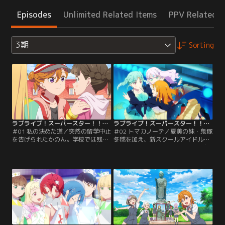
Episodes
Unlimited Related Items
PPV Related I
3期
Sorting
ラブライブ！スーパースター！！TVアニメ3期 第01話
ラブライブ！スーパースター！！TVアニメ3期 第02話
＃01 私の決めた道／突然の留学中止
＃02 トマカノーテ／夏美の妹・鬼塚
を告げられたかのん。学校では残さ
冬毬を加え、新スクールアイドル部
れたLiella！メンバーたちが、抜け
は3人での活動を開始する。冷静沈
たかのんの分まで頑張ろうと練習を
着でダンスも完璧、けれどつかみど
続けていた。一方で結ヶ丘の生徒に
ころのない冬毬に、振り回されるか
なったマルガレーテは、Liella！に
のんとマルガレーテ。初舞台として
対抗して「新スクールアイドル部」
リモートライブへの参加は決まった
を設立する。しかし部員が集まらな
ものの、スクールアイドルをやる目
いマルガレーテに、かのんはかつて
的もスタンスも違う3人はちぐはぐ
の自分を重ねていた。【提供：バン
で…そんな中、かのんは3人で曲を
ダイチャンネル】
作ろうと提案する。【提供：バンダ
イチャンネル】