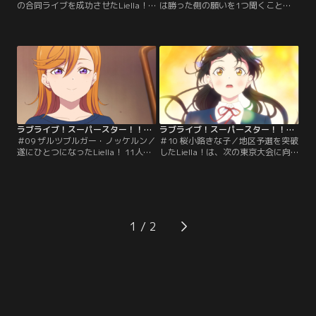
の合同ライブを成功させたLiella！
は勝った側の願いを1つ聞くこと」
とトマカノーテ。ライブを経てトマ
互いに約束を交わし、学園祭でのラ
カノーテとの団結を望むLiella！メ
イブで雌雄を決することとなった
ンバーに対し、あくまでもLiella！
Liella！とトマカノーテ。決戦で披
に勝つことに拘るマルガレーテ。冬
露する歌をつくる為、選ばれたメ
毬もまた、Liella！との馴れ合いに
イ・夏美・冬毬・マルガレーテだっ
は否定的だった。しかし結ヶ丘から
たが…意見は中々まとまらない。四
ラブライブ！にエントリー出来るの
季の分析によれば、その原因は鬼塚
は1チームのみ。【提供：バンダイ
姉妹の不仲にあるようだった。【提
チャンネル】
供：バンダイチャンネル】
ラブライブ！スーパースター！！TVアニメ3期 第09話
ラブライブ！スーパースター！！TVアニメ3期 第10話
＃09 ザルツブルガー・ノッケルン／
＃10 桜小路きな子／地区予選を突破
遂にひとつになったLiella！ 11人で
したLiella！は、次の東京大会に向
の練習が始まったものの、マルガレ
けて準備を進めていた。曲作りの最
ーテは他のメンバーと馴染めずにい
中、かのんから作詞に推薦されたき
た。みんなでライブをつくっていく
な子。2期生・3期生にもっと前に出
中で仲良くなってもらおうと考えた
て輝いてほしい、そんな1期生たち
かのんは、マルガレーテに次のライ
の想いを受け取り、作詞を引き受け
ブのフォーメーションを考えてもら
たきな子だったが…大会へのプレッ
1
うようお願いする。しかしかのんの
シャーから思い悩んでしまう。時同
思惑などいざ知らず…マルガレーテ
じくして恋もまた…。【提供：バン
は冷静に…。【提供：バンダイチャ
ダイチャンネル】
ンネル】