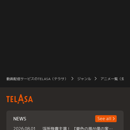
動画配信サービスのTELASA（テラサ）
ジャンル
アニメ一覧（見放
NEWS
See all
2026.08.01
浮所飛貴主演！ 【夏色の風が僕の家にやってきた】 本日よりテラサで独占配信スタート！