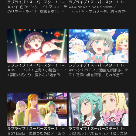
ラブライブ！スーパースター！！TVアニメ3期 第03話
ラブライブ！スーパースター！！TVアニメ3期 第04話
＃03 白色のセンター／トマカノーテ
＃04 No Rain,No Rainbow.／
のリモートライブに刺激を受け、負
Liella！とトマカノーテ、結ヶ丘で
ける訳にはいかないと気合いを入れ
は2つのグループの行く末に注目が
るLiella！ Liella！の新しい可能性を
集まり始めていた。そんなある日の
みせる為、部長の千砂都は次のセン
練習の最中、偶然鉢合わせてしまっ
ターに四季を推薦する。センターと
た両グループ。互いの想いをぶつけ
は何か、何故自分がセンターなのか
合う中で突然、夏美と冬毬がどこか
思考を巡らせる四季。しかしセンタ
へ走り去ってしまう。鬼塚姉妹を追
ーの予行練習の最中、倒れた四季は
いかけてかのんたちが辿り着いたの
保健室に運ばれてしまう。【提供：
は牛久、鬼塚家で…。【提供：バン
バンダイチャンネル】
ダイチャンネル】
ラブライブ！スーパースター！！TVアニメ3期 第05話
ラブライブ！スーパースター！！TVアニメ3期 第06話
＃05 ニーハオ！上海！小籠包～！／
＃06 タカラモノ／勉強を頑張る、テ
1学期が終わり、夏休みが始まろう
ストで良い点を取る、それが全てだ
としている結ヶ丘。1期生に卒業の
と思っていた。優しい家庭に恵まれ
足音が少しずつ近づく中、可可はか
た可可にとって、それが一番の親孝
のんに進路の相談をしていた。この
行だと思っていた。中学生だったあ
まま歌を続けるか、歌をやめて大学
の日、スクールアイドルに出会うま
へ進学するか、思い悩んでいた可
では…可可の姉・萌萌の計らいで上
可。そして夏休みを迎えたかのんの
海音楽フェスに出場することになっ
元に届いた謎のエアメール、入って
たLiella！。一方で可可はスクール
いたのは上海への航空券だった。
アイドルを高校で終わりにして…。
【提供：バンダイチャンネル】
【提供：バンダイチャンネル】
ラブライブ！スーパースター！！TVアニメ3期 第07話
ラブライブ！スーパースター！！TVアニメ3期 第08話
＃07 Liella！に勝つために／上海で
＃08 結ヶ丘 VS 結ヶ丘／「負けた側