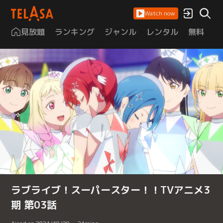
Watch now
見放題
ランキング
ジャンル
レンタル
無料
は
ラブライブ！スーパースター！！TVアニメ3
期 第03話