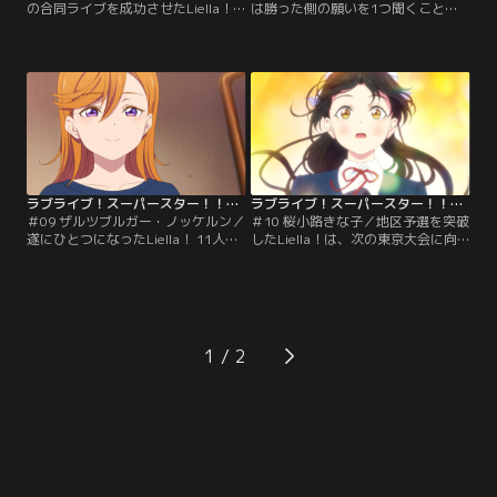
の合同ライブを成功させたLiella！
は勝った側の願いを1つ聞くこと」
とトマカノーテ。ライブを経てトマ
互いに約束を交わし、学園祭でのラ
カノーテとの団結を望むLiella！メ
イブで雌雄を決することとなった
ンバーに対し、あくまでもLiella！
Liella！とトマカノーテ。決戦で披
に勝つことに拘るマルガレーテ。冬
露する歌をつくる為、選ばれたメ
毬もまた、Liella！との馴れ合いに
イ・夏美・冬毬・マルガレーテだっ
は否定的だった。しかし結ヶ丘から
たが…意見は中々まとまらない。四
ラブライブ！にエントリー出来るの
季の分析によれば、その原因は鬼塚
は1チームのみ。【提供：バンダイ
姉妹の不仲にあるようだった。【提
チャンネル】
供：バンダイチャンネル】
ラブライブ！スーパースター！！TVアニメ3期 第09話
ラブライブ！スーパースター！！TVアニメ3期 第10話
＃09 ザルツブルガー・ノッケルン／
＃10 桜小路きな子／地区予選を突破
遂にひとつになったLiella！ 11人で
したLiella！は、次の東京大会に向
の練習が始まったものの、マルガレ
けて準備を進めていた。曲作りの最
ーテは他のメンバーと馴染めずにい
中、かのんから作詞に推薦されたき
た。みんなでライブをつくっていく
な子。2期生・3期生にもっと前に出
中で仲良くなってもらおうと考えた
て輝いてほしい、そんな1期生たち
かのんは、マルガレーテに次のライ
の想いを受け取り、作詞を引き受け
ブのフォーメーションを考えてもら
たきな子だったが…大会へのプレッ
1
うようお願いする。しかしかのんの
シャーから思い悩んでしまう。時同
思惑などいざ知らず…マルガレーテ
じくして恋もまた…。【提供：バン
は冷静に…。【提供：バンダイチャ
ダイチャンネル】
ンネル】