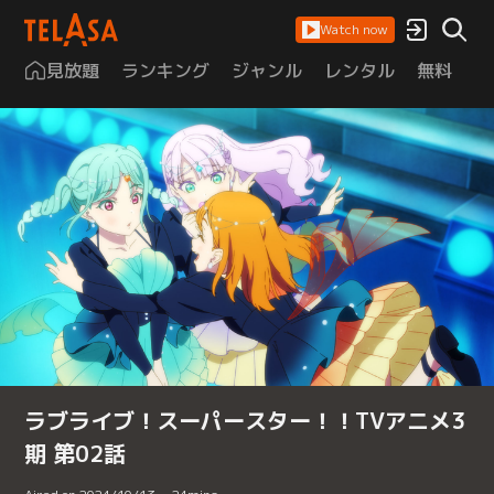
Watch now
見放題
ランキング
ジャンル
レンタル
無料
は
ラブライブ！スーパースター！！TVアニメ3
期 第02話