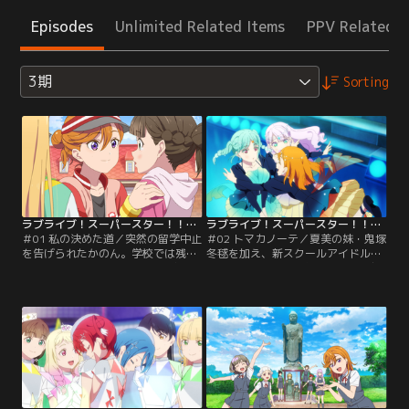
Episodes
Unlimited Related Items
PPV Related I
3期
Sorting
ラブライブ！スーパースター！！TVアニメ3期 第01話
ラブライブ！スーパースター！！TVアニメ3期 第02話
＃01 私の決めた道／突然の留学中止
＃02 トマカノーテ／夏美の妹・鬼塚
を告げられたかのん。学校では残さ
冬毬を加え、新スクールアイドル部
れたLiella！メンバーたちが、抜け
は3人での活動を開始する。冷静沈
たかのんの分まで頑張ろうと練習を
着でダンスも完璧、けれどつかみど
続けていた。一方で結ヶ丘の生徒に
ころのない冬毬に、振り回されるか
なったマルガレーテは、Liella！に
のんとマルガレーテ。初舞台として
対抗して「新スクールアイドル部」
リモートライブへの参加は決まった
を設立する。しかし部員が集まらな
ものの、スクールアイドルをやる目
いマルガレーテに、かのんはかつて
的もスタンスも違う3人はちぐはぐ
の自分を重ねていた。【提供：バン
で…そんな中、かのんは3人で曲を
ダイチャンネル】
作ろうと提案する。【提供：バンダ
イチャンネル】