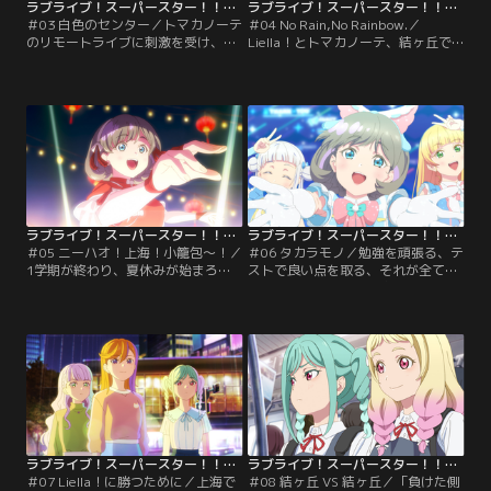
ラブライブ！スーパースター！！TVアニメ3期 第03話
ラブライブ！スーパースター！！TVアニメ3期 第04話
＃03 白色のセンター／トマカノーテ
＃04 No Rain,No Rainbow.／
のリモートライブに刺激を受け、負
Liella！とトマカノーテ、結ヶ丘で
ける訳にはいかないと気合いを入れ
は2つのグループの行く末に注目が
るLiella！ Liella！の新しい可能性を
集まり始めていた。そんなある日の
みせる為、部長の千砂都は次のセン
練習の最中、偶然鉢合わせてしまっ
ターに四季を推薦する。センターと
た両グループ。互いの想いをぶつけ
は何か、何故自分がセンターなのか
合う中で突然、夏美と冬毬がどこか
思考を巡らせる四季。しかしセンタ
へ走り去ってしまう。鬼塚姉妹を追
ーの予行練習の最中、倒れた四季は
いかけてかのんたちが辿り着いたの
保健室に運ばれてしまう。【提供：
は牛久、鬼塚家で…。【提供：バン
バンダイチャンネル】
ダイチャンネル】
ラブライブ！スーパースター！！TVアニメ3期 第05話
ラブライブ！スーパースター！！TVアニメ3期 第06話
＃05 ニーハオ！上海！小籠包～！／
＃06 タカラモノ／勉強を頑張る、テ
1学期が終わり、夏休みが始まろう
ストで良い点を取る、それが全てだ
としている結ヶ丘。1期生に卒業の
と思っていた。優しい家庭に恵まれ
足音が少しずつ近づく中、可可はか
た可可にとって、それが一番の親孝
のんに進路の相談をしていた。この
行だと思っていた。中学生だったあ
まま歌を続けるか、歌をやめて大学
の日、スクールアイドルに出会うま
へ進学するか、思い悩んでいた可
では…可可の姉・萌萌の計らいで上
可。そして夏休みを迎えたかのんの
海音楽フェスに出場することになっ
元に届いた謎のエアメール、入って
たLiella！。一方で可可はスクール
いたのは上海への航空券だった。
アイドルを高校で終わりにして…。
【提供：バンダイチャンネル】
【提供：バンダイチャンネル】
ラブライブ！スーパースター！！TVアニメ3期 第07話
ラブライブ！スーパースター！！TVアニメ3期 第08話
＃07 Liella！に勝つために／上海で
＃08 結ヶ丘 VS 結ヶ丘／「負けた側