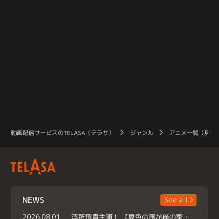
動画配信サービスのTELASA（テラサ）
ジャンル
アニメ一覧（見放
NEWS
See all
2026.08.01
浮所飛貴主演！ 【夏色の風が僕の家にやってきた】 本日よりテラサで独占配信スタート！