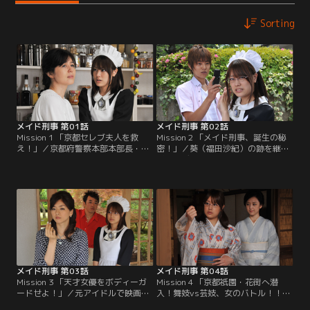
Sorting
メイド刑事 第01話
メイド刑事 第02話
Mission 1 「京都セレブ夫人を救
Mission 2 「メイド刑事、誕生の秘
え！」／京都府警察本部本部長・海
密！」／葵（福田沙紀）の跡を継
堂俊昭（原田龍二）邸の朝。メイド
ぎ、レディースの三代目総長となっ
の葵（福田沙紀）が、背後からしの
た紅（仲村瑠璃亜）が大麻を密売し
び寄る何者かの気配を感じるやいな
ているという噂が耳に入ってきた。
や、あっという間に叩き伏せてふと
紅は三津田総合病院の息子と交際し
見ると、なんと京都府警の梶警部補
ており、どうやらその男が栽培して
（的場浩司）だった。
いる大麻を売りさばいているらし
い。
メイド刑事 第03話
メイド刑事 第04話
Mission 3 「天才女優をボディーガ
Mission 4 「京都祇園・花街へ潜
ードせよ！」／元アイドルで映画
入！舞妓vs芸妓、女のバトル！！」
「戦国女子高生」の主演女優・瞳
／祇園のお茶屋・花村の舞妓・こま