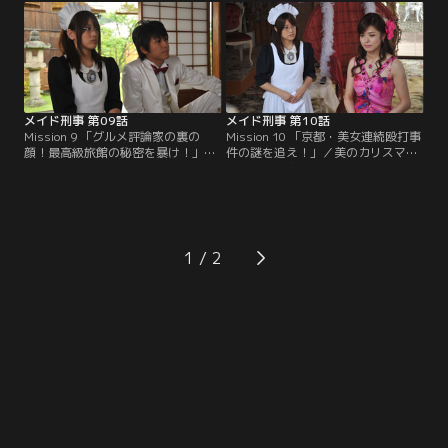
ちが相次いで行方不明になる事件が
で発見された。大道寺家のしきたり
発生。
に従い新たに婚約しものの、次々と
起こる不可思議な現象に悩まされて
いる忠宏は、大学の先輩である海堂
（原田龍二）に相談する。
メイド刑事 第09話
メイド刑事 第10話
Mission 9 「グルメ評論家の裏の
Mission 10 「京都・美女連続殴打事
顔！最高級旅館の秘密を暴け！」／
件の謎を追え！」／美のカリスマと
京都の高級老舗旅館「梅むら」の板
呼ばれる美容アナリスト・粧子（横
前・門脇（西村龍弥）の遺体が発見
山めぐみ）に似た女性が通り魔によ
された。自殺として処理されたが、
って殴打される事件が相次いで発生
海堂（原田龍二）には納得がいかな
した。どうやら粧子は何者かに狙わ
い。そんな海堂の指令で葵（福田沙
れているらしい。海堂（原田龍二）
紀）は「梅むら」にメイドとして潜
の指令を受けた葵（福田沙紀）はボ
1
入する。
ディガード兼メイドとして粧子のも
とへ。