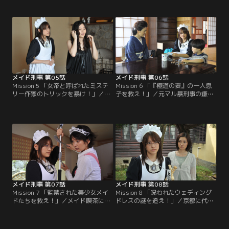
（中山忍）の付き人・えり（渋谷め
鈴（大石彩未）の遺体が発見され
ぐみ）の遺体が発見された。事故死
た。他殺の可能性があるが、花街を
と断定されたが、瞳と間違えて殺害
ひいきにする政財界の重鎮から捜査
された可能性もある。葵（福田沙
への圧力がかかるなど、思うように
紀）は海堂（原田龍二）の指示でメ
動くことができない。海堂（原田龍
イドとして瞳を守り、事件の真相を
二）は、メイド刑事こと葵（福田沙
探ることになる。
紀）を舞妓の見習い、仕込みとして
花村に潜入させる。
メイド刑事 第05話
メイド刑事 第06話
Mission 5 「女帝と呼ばれたミステ
Mission 6 「『極道の妻』の一人息
リー作家のトリックを暴け！」／若
子を救え！」／元マル暴刑事の鎌田
くして死亡した人気ミステリー小説
（芝本正）が殺害された。葵（福田
家・島崎絵里子の娘・香奈子（岩佐
沙紀）は鎌田を敵視していた中与志
真悠子）の前に1年前に死んだはず
組の組長宅へと潜入。先代の夫を亡
の兄・圭輔（柏原収史）が現れた。
くしてから組長となっていた智子
が、香奈子は圭輔を一目見るなり偽
（南野陽子）ら組員に対して捜査を
者だと非難する。はたして男は本物
開始する。智子の一人息子・和真
の圭輔なのか、それとも…？
（後藤聡）が北海道へ養子に出され
ることがわかった。
メイド刑事 第07話
メイド刑事 第08話
Mission 7 「監禁された美少女メイ
Mission 8 「呪われたウェディング
ドたちを救え！」／メイド喫茶に勤
ドレスの謎を追え！」／京都に代々
めていた加奈（山内明日）が瀕死の
続く大道寺家の当主・忠宏（長谷川
状態で発見され、その後息を引き取
朝晴）の婚約者だった由香子（坂本
った。折しもメイド喫茶のメイドた
真衣）の遺体が大道寺家の庭園の池