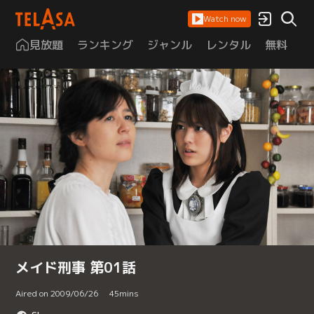
Watch now
見放題
ランキング
ジャンル
レンタル
無料
は
メイド刑事 第01話
Aired on 2009/06/26
45
mins