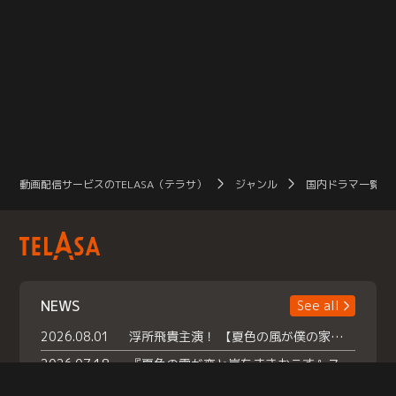
動画配信サービスのTELASA（テラサ）
ジャンル
国内ドラマ一覧（
NEWS
See all
2026.08.01
浮所飛貴主演！ 【夏色の風が僕の家にやってきた】 本日よりテラサで独占配信スタート！
2026.07.18
『夏色の雲が恋と嵐をまきおこす』スペシャルメイキング 【Part1】2026年７月18日（土）23時30分～配信スタート！話題のシーンの裏側を大公開！豪華キャスト大集合！ 『武宮家 真夏の家族会議』開催！
2026.07.15
救命医・遥（今田）の《心揺さぶる過去》や、 麻酔科医・権野（船越英一郎）の《謎多きプライベート》など… 《知られざるエピソード》を独占配信！