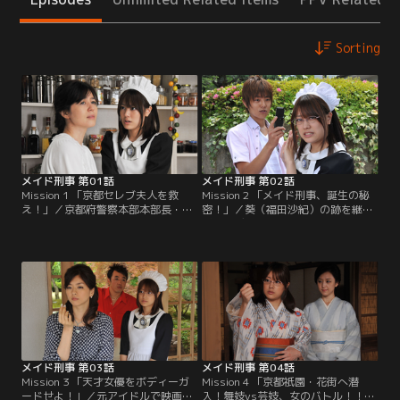
Sorting
メイド刑事 第01話
メイド刑事 第02話
Mission 1 「京都セレブ夫人を救
Mission 2 「メイド刑事、誕生の秘
え！」／京都府警察本部本部長・海
密！」／葵（福田沙紀）の跡を継
堂俊昭（原田龍二）邸の朝。メイド
ぎ、レディースの三代目総長となっ
の葵（福田沙紀）が、背後からしの
た紅（仲村瑠璃亜）が大麻を密売し
び寄る何者かの気配を感じるやいな
ているという噂が耳に入ってきた。
や、あっという間に叩き伏せてふと
紅は三津田総合病院の息子と交際し
見ると、なんと京都府警の梶警部補
ており、どうやらその男が栽培して
（的場浩司）だった。
いる大麻を売りさばいているらし
い。
メイド刑事 第03話
メイド刑事 第04話
Mission 3 「天才女優をボディーガ
Mission 4 「京都祇園・花街へ潜
ードせよ！」／元アイドルで映画
入！舞妓vs芸妓、女のバトル！！」