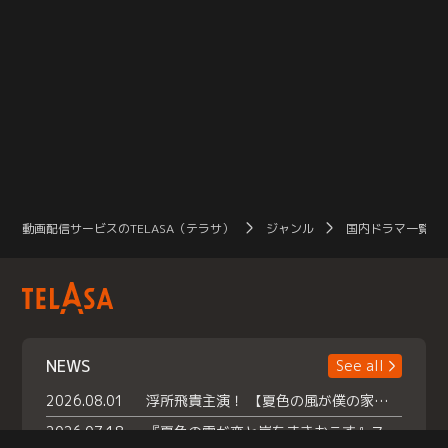
動画配信サービスのTELASA（テラサ）
ジャンル
国内ドラマ一覧（
NEWS
See all
2026.08.01
浮所飛貴主演！ 【夏色の風が僕の家にやってきた】 本日よりテラサで独占配信スタート！
2026.07.18
『夏色の雲が恋と嵐をまきおこす』スペシャルメイキング 【Part1】2026年７月18日（土）23時30分～配信スタート！話題のシーンの裏側を大公開！豪華キャスト大集合！ 『武宮家 真夏の家族会議』開催！