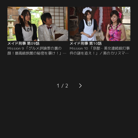
った。折しもメイド喫茶のメイドた
真衣）の遺体が大道寺家の庭園の池
ちが相次いで行方不明になる事件が
で発見された。大道寺家のしきたり
発生。
に従い新たに婚約しものの、次々と
起こる不可思議な現象に悩まされて
いる忠宏は、大学の先輩である海堂
（原田龍二）に相談する。
メイド刑事 第09話
メイド刑事 第10話
Mission 9 「グルメ評論家の裏の
Mission 10 「京都・美女連続殴打事
顔！最高級旅館の秘密を暴け！」／
件の謎を追え！」／美のカリスマと
京都の高級老舗旅館「梅むら」の板
呼ばれる美容アナリスト・粧子（横
前・門脇（西村龍弥）の遺体が発見
山めぐみ）に似た女性が通り魔によ
された。自殺として処理されたが、
って殴打される事件が相次いで発生
海堂（原田龍二）には納得がいかな
した。どうやら粧子は何者かに狙わ
い。そんな海堂の指令で葵（福田沙
れているらしい。海堂（原田龍二）
紀）は「梅むら」にメイドとして潜
の指令を受けた葵（福田沙紀）はボ
1
入する。
ディガード兼メイドとして粧子のも
とへ。