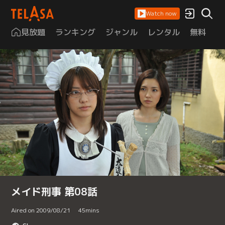
Watch now
見放題
ランキング
ジャンル
レンタル
無料
は
メイド刑事 第08話
Aired on 2009/08/21
45
mins