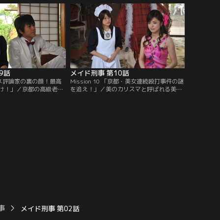
など、思うように動くこ
た。が、香奈子は圭輔を一目見るなり偽者
堂（原田龍二）は、メイ
だと非難する。はたして男は本物の圭輔な
田沙紀）を舞妓の見習
のか、それとも…？
花村に潜入させる。
9話
メイド刑事 第10話
「グルメ評論家の裏の顔！最高
Mission 10 「京都・美女連続殴打事件の謎
け！」／京都の高級老舗
を追え！」／美のカリスマと呼ばれる美容
板前・門脇（西村龍弥）
アナリスト・粧子（横山めぐみ）に似た女
た。自殺として処理され
性が通り魔によって殴打される事件が相次
龍二）には納得がいかな
いで発生した。どうやら粧子は何者かに狙
指令で葵（福田沙紀）は
われているらしい。海堂（原田龍二）の指
ドとして潜入する。
令を受けた葵（福田沙紀）はボディガード
兼メイドとして粧子のもとへ。
事
メイド刑事 第02話