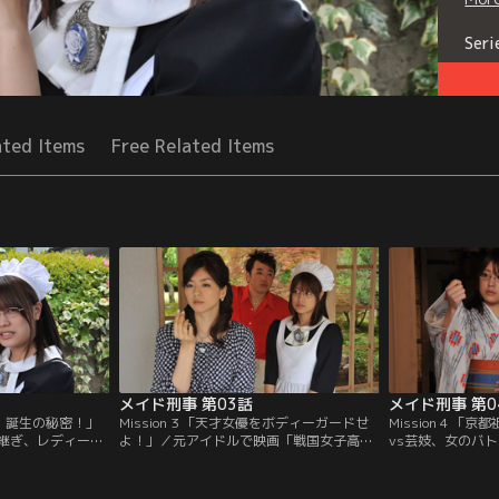
Seri
ated Items
Free Related Items
メイド刑事 第03話
メイド刑事 第0
刑事、誕生の秘密！」
Mission 3 「天才女優をボディーガードせ
Mission 4 
継ぎ、レディース
よ！」／元アイドルで映画「戦国女子高
vs芸妓、女のバ
（仲村瑠璃亜）が
生」の主演女優・瞳（中山忍）の付き人・
屋・花村の舞妓・
う噂が耳に入って
えり（渋谷めぐみ）の遺体が発見された。
体が発見された。
院の息子と交際し
事故死と断定されたが、瞳と間違えて殺害
花街をひいきにす