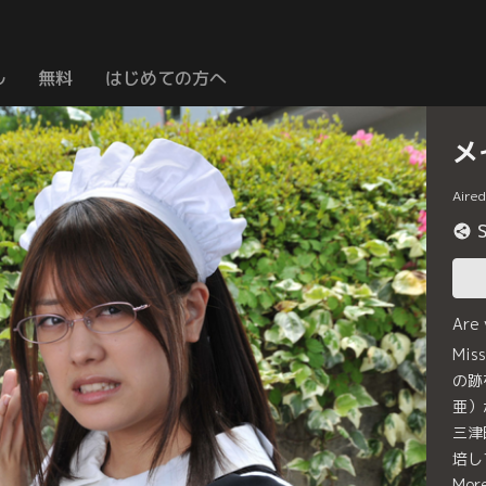
ル
無料
はじめての方へ
メ
Aire
Are
Mi
の跡
亜）
三津
培し
Mor