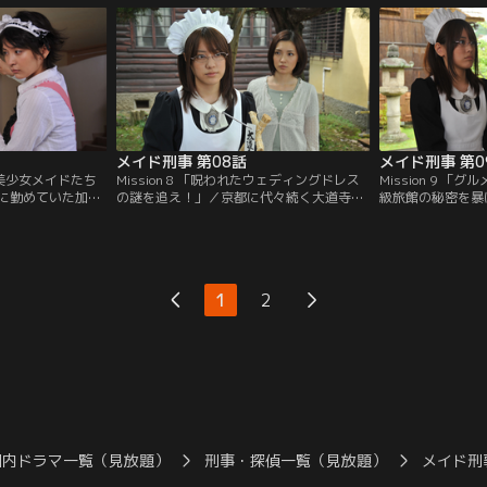
が栽培している大
された可能性もある。葵（福田沙紀）は海
への圧力がかかる
しい。
堂（原田龍二）の指示でメイドとして瞳を
とができない。海
守り、事件の真相を探ることになる。
ド刑事こと葵（福
い、仕込みとして
メイド刑事 第08話
メイド刑事 第0
れた美少女メイドたち
Mission 8 「呪われたウェディングドレス
Mission 9 
に勤めていた加奈
の謎を追え！」／京都に代々続く大道寺家
級旅館の秘密を暴
態で発見され、そ
の当主・忠宏（長谷川朝晴）の婚約者だっ
旅館「梅むら」の
しもメイド喫茶の
た由香子（坂本真衣）の遺体が大道寺家の
の遺体が発見され
方不明になる事件
庭園の池で発見された。大道寺家のしきた
たが、海堂（原田
りに従い新たに婚約しものの、次々と起こ
い。そんな海堂の
る不可思議な現象に悩まされている忠宏
「梅むら」にメイ
1
2
は、大学の先輩である海堂（原田龍二）に
相談する。
国内ドラマ一覧（見放題）
刑事・探偵一覧（見放題）
メイド刑