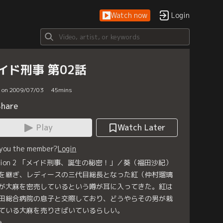
Watch now
Login
イド刑事 第02話
d on 2009/07/03
45
mins
Share
Play
Watch Later
 you the member?
Login
ssion 2 「メイド刑事、誕生の秘密！」／葵（福田沙紀）
を継ぎ、レディースの三代目総長となった紅（仲村瑠璃
が大麻を密売しているという噂が耳に入ってきた。紅は
田総合病院の息子と交際しており、どうやらその男が栽
ている大麻を売りさばいているらしい。
e