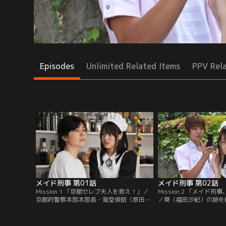
Episodes
Unlimited Related Items
PPV Rel
メイド刑事 第01話
メイド刑事 第02話
Mission 1 「京都セレブ夫人を救え！」／
Mission 2 「メイド
京都府警察本部本部長・海堂俊昭（原田龍
／葵（福田沙紀）の跡を
二）邸の朝。メイドの葵（福田沙紀）が、
の三代目総長となった紅
背後からしのび寄る何者かの気配を感じる
大麻を密売しているとい
やいなや、あっという間に叩き伏せてふと
きた。紅は三津田総合病