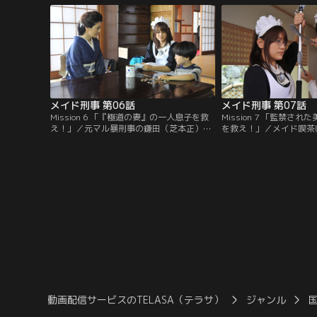
見ると、なんと京都府警の梶警部補（的場
ており、どうやらその男
浩司）だった。
麻を売りさばいているら
メイド刑事 第06話
メイド刑事 第07話
Mission 6 「『極道の妻』の一人息子を救
Mission 7 「監禁さ
え！」／元マル暴刑事の鎌田（芝本正）が
を救え！」／メイド喫茶
殺害された。葵（福田沙紀）は鎌田を敵視
（山内明日）が瀕死の状
していた中与志組の組長宅へと潜入。先代
の後息を引き取った。折
の夫を亡くしてから組長となっていた智子
メイドたちが相次いで行
（南野陽子）ら組員に対して捜査を開始す
が発生。
る。智子の一人息子・和真（後藤聡）が北
海道へ養子に出されることがわかった。
動画配信サービスのTELASA（テラサ）
ジャンル