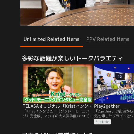
Unlimited Related Items
PPV Related Items
多彩な話題が楽しいトークバラエティ
TELASAオリジナル 「Kristインタビュー（グッド！モーニング）完全版」
Play2gether
「Kristインタビュー（グッド！モーニン
「2gether」の出演
グ）完全版」／タイの大人気俳優Krist（ク
気を博したブライトとウ
リス）。2022年8月開催の「GMMTV FAN
ラマの共演者も出演する
Subtitle
FEST 2022 LIVE IN JAPAN」のため来日し
マの楽曲を再現する演奏
たKristに「グッド！モーニング」でのスペ
の一つ。トーク場面では