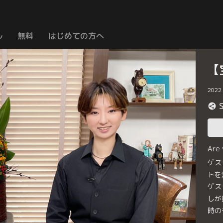
ル
無料
はじめての方へ
【
2022
Are
ゲス
トを
ゲス
しが
時の