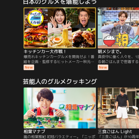
日本のグルメを堪能しよう
シャルインタビューが実現！さらにテレビ
はの無邪気さ炸裂でファ
朝日を散策する様子にも密着！
見！
キッチンカー大作戦！
朝メシまで。
爆売れキッチンカーグルメを開発せよ！番
真夜中に働く人々を、1
組を企画・監修するヒットメーカー秋元康
る朝ごはんまで密着する
のもとに集った「食の賢人」＆天才シェフ
深夜の放送が好評を博し
New
New
が誰もが驚く斬新メニューを発明！そして
ールデンに進出！！仲良し
放送直後に実際にキッチンカーで販売！見
ジャッシュ・児嶋一哉 ×
芸能人のグルメクッキング
届け人はヒロミ＆指原莉乃
に、豪華ゲストをお招き
て働く人々の密着 VTR
相葉マナブ
三食ごはん Light
嵐の相葉雅紀 初冠バラエティー。「ニッポ
「三食ごはん」が10周