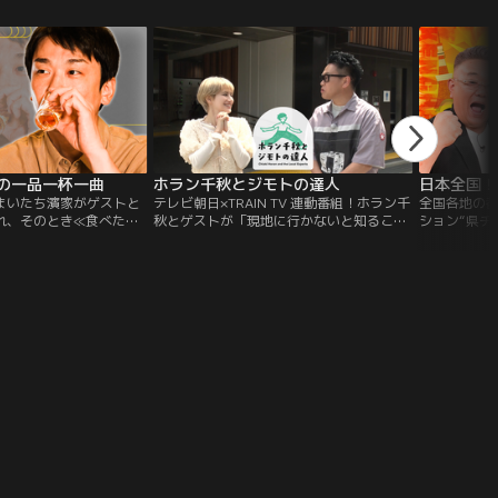
動画や監視カメラの映像
博したPond（ポンド）とPhuwin（プーウ
ァン必見の
切る際に最重要視され
ィン）の4人が揃って来日！！
も入手しやすくなりまし
の一品一杯一曲
ホラン千秋とジモトの達人
日本全国！
まいたち濱家がゲストと
テレビ朝日×TRAIN TV 連動番組！ホラン千
全国各地の
れ、そのとき≪食べたい
秋とゲストが「現地に行かないと知ること
ション“県チ
い一杯≫、≪ゲスト思い
ができないジモト情報」を探しに駅から駅
マンのもと
む番組。のんびりトーク
を気ままに街歩き！
ィ！今回お送
顔まで、濱家とゲストが
海道でデカ
性を深めていく！
梨県で新春
スポット探し