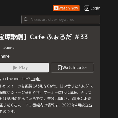
Watch now
Login
宝塚歌劇】Cafe ふぉるだ ＃33
29
mins
Share
Play
Watch Later
 you the member?
Login
トがスイーツを振舞う特別なCafe。甘い香りと共にゲス
深堀するトーク番組です。オーナーは凪七瑠海、そして
トは星組の朝水りょうです。普段は聞けない貴重なお話
盛りだくさん！？※番組内の情報は、2022年4月放送当
ものです。