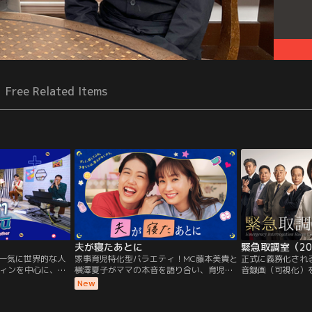
Free Related Items
夫が寝たあとに
緊急取調室（20
から一気に世界的な人
家事育児特化型バラエティ！MC藤本美貴と
正式に義務化され
ィンを中心に、ド
横澤夏子がママの本音を語り合い、育児や
音録画（可視化）
トーク番組。ドラ
家事そしてパパに対する日頃のストレスを
力”を基盤にした
New
シーンも見どころ
発散！
の動機解明”に貢
20代の若者ならで
が、今や取り調べ