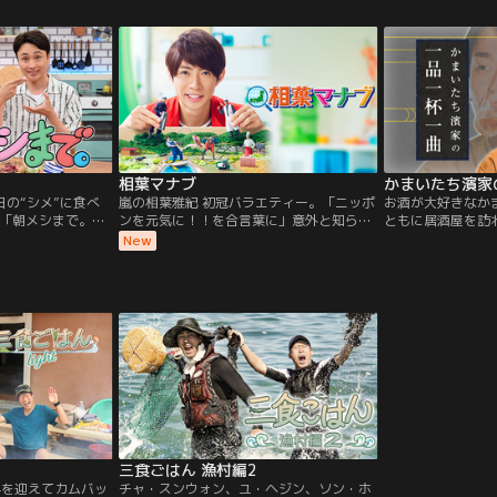
ンならずとも必
の時代。取り調べ
など、逮捕に踏み
る“明確な証拠”
た。そんな中…。
相葉マナブ
かまいたち濱家
日の“シメ”に食べ
嵐の相葉雅紀 初冠バラエティー。「ニッポ
お酒が大好きなか
「朝メシまで。」
ンを元気に！！を合言葉に」意外と知らな
ともに居酒屋を訪
水曜よる7時～ ゴ
いニッポンの素晴らしさを学びに行きま
一品≫、≪飲みた
New
 MC コンビ アン
す。我が国ニッポンには世界に誇れるモノ
出の一曲≫を楽し
 ウエンツ瑛士 さら
がいっぱい！ニッポンのことを知れば知る
から知られざる素
し夜から朝にかけ
ほど元気が湧いてくるはず！相葉くんが知
お酒とともに関係
を見届けます！
られざるニッポンに触れその素晴らしさで
みんなに勇気とパワーをお届けします！
三食ごはん 漁村編2
年を迎えてカムバッ
チャ・スンウォン、ユ・ヘジン、ソン・ホ