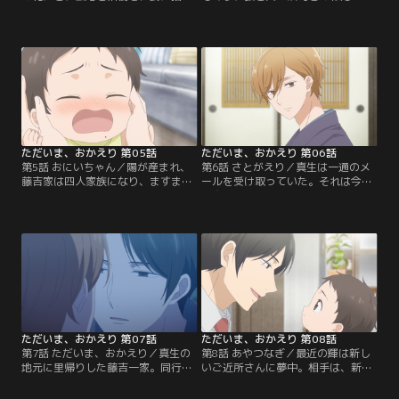
した真生。買い出しに出かけて戻っ
りも少し解けた後、真生の妊娠が判
て来ると、弘の父・浩司が家の前で
明。兄になる輝は嬉しそう。そんな
待っていた。「生きる世界が違う」
ある日、松尾と祐樹と一緒に一家で
と結婚に反対されたことを思い出す
買い物に出かけると、浩司の友人か
真生。不穏な空気を感じ取った輝が
ら声をかけられ、輝が「αに生まれ
間に立ち塞がり、浩司は楽しそうに
てよかった」と言われてしまう。真
笑うと、弘がいる時に出直すと告
生は「あまりにもあたたかくて忘れ
げ、帰って行く。来訪を知った弘は
ていた」と自分の子どもの頃を思い
機嫌が悪くなる。
出し…。
ただいま、おかえり 第05話
ただいま、おかえり 第06話
第5話 おにいちゃん／陽が産まれ、
第6話 さとがえり／真生は一通のメ
藤吉家は四人家族になり、ますます
ールを受け取っていた。それは今ま
賑やかになる。輝は妹が可愛くて、
で交流を避けてきた地元の親戚か
毎日とても楽しそう。そんなある
ら。輝と陽のお陰で弘の両親とも穏
時、真生が陽を抱っこする姿を見
やかな関係になってきたこともあ
て、少し複雑な表情に。気付いた真
り、真生は「目を逸らさずに強くな
生が「輝も抱っこしようか」と手を
ろう」と覚悟を決め、弘を里帰りに
差し出すが、「だいじょぶ！にーに
誘う。出発前夜は弘の誕生日。藤吉
だかぁね」と首を横に振る。兄とし
家に「おかえりなさいっ」と輝の元
て無理をさせているのではと思った
気な声が響いて……。
真生は……。
ただいま、おかえり 第07話
ただいま、おかえり 第08話
第7話 ただいま、おかえり／真生の
第8話 あやつなぎ／最近の輝は新し
地元に里帰りした藤吉一家。同行し
いご近所さんに夢中。相手は、新婚
た松尾と祐樹。そこで再会した真生
の岩田さんの愛犬、ゴールデンレト
の従兄弟・荻原和彦は、昔、親が決
リバーのランくん。お手紙を書いて