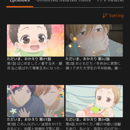
Sorting
ただいま、おかえり 第01話
ただいま、おかえり 第02話
第1話 はじめまして／愛する夫・藤
第2話 おともだち／冬休みに実家に
吉 弘と結ばれて専業主夫になった藤
帰ってきた大学生の平井祐樹。藤吉
吉真生。もうすぐ2歳になる息子の
家が隣だったことから、交流が始ま
輝も授かり、子育てしやすい郊外に
る。子煩悩な弘に嫉妬されるほど輝
引っ越して来た。ごく一般的で幸せ
になつかれて人付き合いが苦手な祐
な家庭に見えるが、弘と真生はαと
樹は戸惑うが、二人は友達になって
Ωの異種間結婚で結ばれ世間からの
いく。そんな中、真生が体調不良で
偏見もある。ある日、真生が輝を連
寝込んでしまい、弘の同僚・松尾知
れて弘の会社を訪ねると、弘の部下
泰も心配して訪ねてくる。弘、松
がその事実を知って驚く。
尾、祐樹に囲まれた輝。
ただいま、おかえり 第03話
ただいま、おかえり 第04話
第3話 ごめんなさい／迷惑をかけた
第4話 かがやくひ／輝の可愛い活躍
お礼にと、松尾と祐樹を夕食に招待
もあり、弘と父・浩司とのわだかま