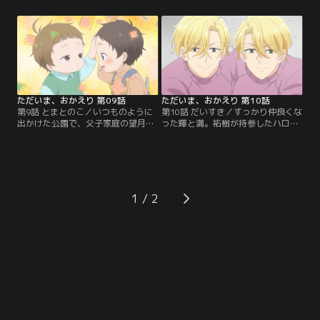
めた真生の許嫁だった。αの弘と結
は直接渡しに行くのが日課になって
婚したことを「なぜわざわざ生きづ
いる。ただ問題が一つ。輝はランく
らい環境を選んだのか」と和彦に問
んが大好きなのに、大きな体が怖か
われ、すぐ返答できなかったことに
った。それでも友達になりたい輝
悩む真生。弘は「逃げて何が悪い」
は、弘にアドバイスをもらい、次の
と優しく抱きしめて……。
日に……。
ただいま、おかえり 第09話
ただいま、おかえり 第10話
第9話 とまとのこ／いつものように
第10話 だいすき／すっかり仲良くな
出かけた公園で、父子家庭の望月仰
った輝と満。祐樹が持参したハロウ
人（あおと）、満と出会う真生と
ィン衣装を着て楽しんでいると、突
輝。この街に越してきたばかりの彼
然、骸骨お面をつけた二人組がやっ
らはΩだった。望月は「死んだ家内
て来る。松尾の双子の弟、優人と秀
もΩで、あんたに雰囲気が似てん
人だった。たまたま実家で松尾と会
だ」と言って真生に親近感を持つ。
ってついてきたとのことで、真生と
真生も輝に同年代の友達ができたこ
の久しぶりの再会を喜ぶ。最後に会
1
とが嬉しく、同種の子どもに初めて
った時にお腹に居た輝との対面も楽
会ったこともあり、何か力になりた
しみにしていたのだが、怖いお面の
いと感じる。
印象が強すぎて……。