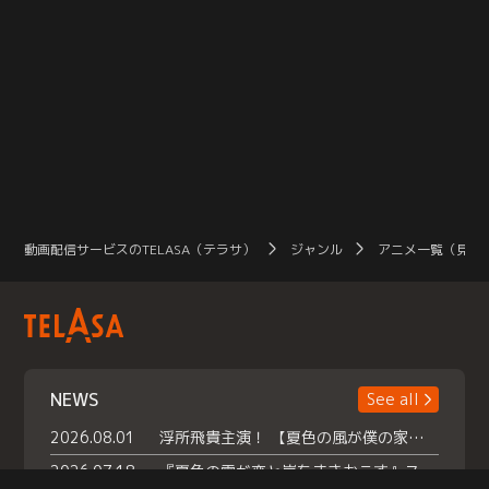
動画配信サービスのTELASA（テラサ）
ジャンル
アニメ一覧（見放
NEWS
See all
2026.08.01
浮所飛貴主演！ 【夏色の風が僕の家にやってきた】 本日よりテラサで独占配信スタート！
2026.07.18
『夏色の雲が恋と嵐をまきおこす』スペシャルメイキング 【Part1】2026年７月18日（土）23時30分～配信スタート！話題のシーンの裏側を大公開！豪華キャスト大集合！ 『武宮家 真夏の家族会議』開催！