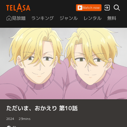
Watch now
見放題
ランキング
ジャンル
レンタル
無料
は
ただいま、おかえり 第10話
2024
23
mins