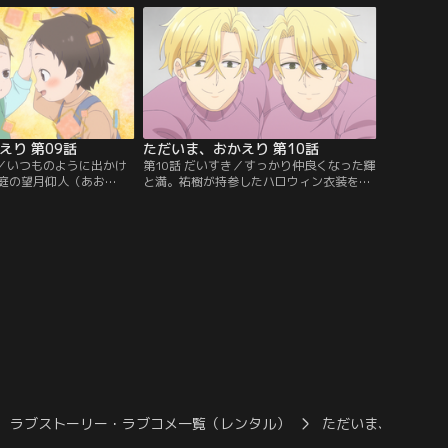
れ、輝が「αに生まれて
生が「輝も抱っこしようか」と手を差し出
れてしまう。真生は「あ
すが、「だいじょぶ！にーにだかぁね」と
くて忘れていた」と自分
首を横に振る。兄として無理をさせている
い出し…。
のではと思った真生は……。
えり 第09話
ただいま、おかえり 第10話
こ／いつものように出かけ
第10話 だいすき／すっかり仲良くなった輝
庭の望月仰人（あお
と満。祐樹が持参したハロウィン衣装を着
真生と輝。この街に越し
て楽しんでいると、突然、骸骨お面をつけ
らはΩだった。望月は
た二人組がやって来る。松尾の双子の弟、
で、あんたに雰囲気が似
優人と秀人だった。たまたま実家で松尾と
真生に親近感を持つ。真
会ってついてきたとのことで、真生との久
友達ができたことが嬉し
しぶりの再会を喜ぶ。最後に会った時にお
に初めて会ったこともあ
腹に居た輝との対面も楽しみにしていたの
たいと感じる。
だが、怖いお面の印象が強すぎて……。
ラブストーリー・ラブコメ一覧（レンタル）
ただいま、おかえ