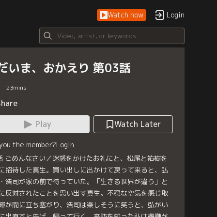
Watch now
Login
だいま、おかえり 第03話
23
mins
Share
Play
Watch Later
 you the member?
Login
話 ごめんなさい／迷惑をかけたお礼にと、松尾と祐樹を
に招待した真生。買い出しに出かけて戻って来ると、弘
・浩司が家の前で待っていた。「生きる世界が違う」と
に反対されたことを思い出す真生。不穏な空気を感じ取
輝が間に立ち塞がり、浩司は楽しそうに笑うと、弘がい
に出直すと告げ、帰って行く。来訪を知った弘は機嫌が