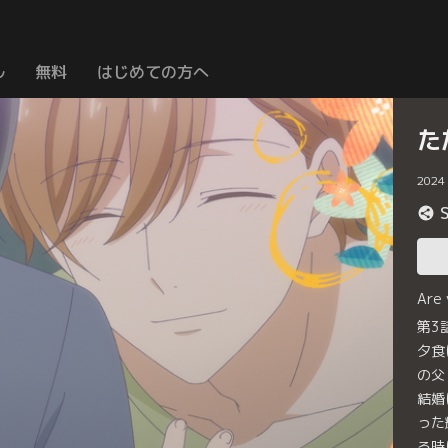
ル
無料
はじめての方へ
た
2024
Are
第3
夕食
の父
結婚
った
る時