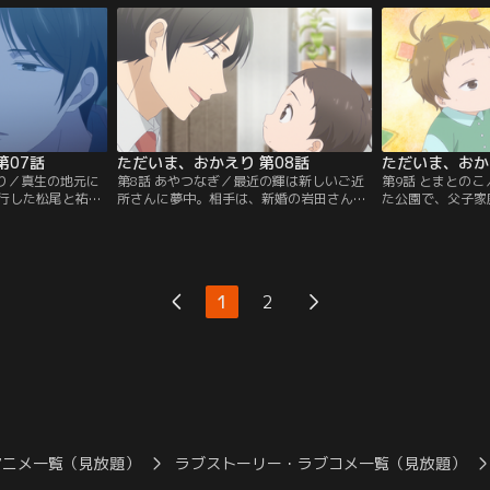
が体調不良で寝込
す真生。不穏な空気を感じ取った輝が間に
人から声をかけら
松尾知泰も心配し
立ち塞がり、浩司は楽しそうに笑うと、弘
よかった」と言わ
、祐樹に囲まれた
がいる時に出直すと告げ、帰って行く。来
まりにもあたたか
訪を知った弘は機嫌が悪くなる。
の子どもの頃を思
第07話
ただいま、おかえり 第08話
ただいま、おか
えり／真生の地元に
第8話 あやつなぎ／最近の輝は新しいご近
第9話 とまとの
行した松尾と祐
所さんに夢中。相手は、新婚の岩田さんの
た公園で、父子家
の従兄弟・荻原和
愛犬、ゴールデンレトリバーのランくん。
と）、満と出会う
生の許嫁だった。
お手紙を書いては直接渡しに行くのが日課
てきたばかりの彼
「なぜわざわざ生
になっている。ただ問題が一つ。輝はラン
「死んだ家内もΩ
か」と和彦に問わ
くんが大好きなのに、大きな体が怖かっ
てんだ」と言って
たことに悩む真
た。それでも友達になりたい輝は、弘にア
生も輝に同年代の
1
2
い」と優しく抱き
ドバイスをもらい、次の日に……。
く、同種の子ども
り、何か力になり
アニメ一覧（見放題）
ラブストーリー・ラブコメ一覧（見放題）