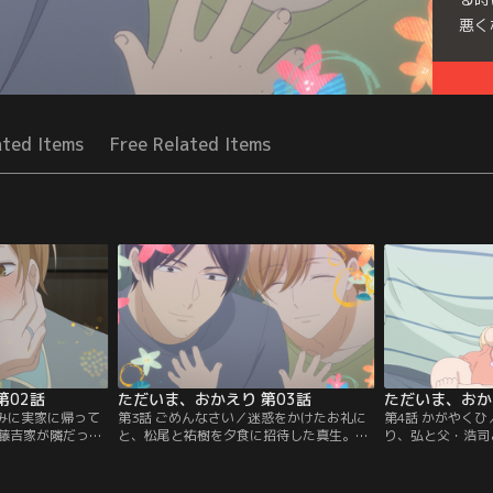
悪く
Seri
ated Items
Free Related Items
第02話
ただいま、おかえり 第03話
ただいま、おか
休みに実家に帰って
第3話 ごめんなさい／迷惑をかけたお礼に
第4話 かがやく
藤吉家が隣だった
と、松尾と祐樹を夕食に招待した真生。買
り、弘と父・浩司
。子煩悩な弘に嫉
い出しに出かけて戻って来ると、弘の父・
けた後、真生の妊
れて人付き合いが
浩司が家の前で待っていた。「生きる世界
嬉しそう。そんな
二人は友達になっ
が違う」と結婚に反対されたことを思い出
緒に一家で買い物