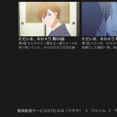
とΩの異種間結婚で結ばれ世間からの偏見
ていく。そんな中、真生
もある。ある日、真生が輝を連れて弘の会
んでしまい、弘の同僚・
社を訪ねると、弘の部下がその事実を知っ
て訪ねてくる。弘、松尾
て驚く。
輝。
ただいま、おかえり 第06話
ただいま、おかえり 
第6話 さとがえり／真生は一通のメールを
第7話 ただいま、おか
受け取っていた。それは今まで交流を避け
里帰りした藤吉一家。同
てきた地元の親戚から。輝と陽のお陰で弘
樹。そこで再会した真生
の両親とも穏やかな関係になってきたこと
彦は、昔、親が決めた真
もあり、真生は「目を逸らさずに強くなろ
αの弘と結婚したことを
う」と覚悟を決め、弘を里帰りに誘う。出
きづらい環境を選んだの
発前夜は弘の誕生日。藤吉家に「おかえり
れ、すぐ返答できなかっ
なさいっ」と輝の元気な声が響いて……。
生。弘は「逃げて何が悪
しめて……。
動画配信サービスのTELASA（テラサ）
ジャンル