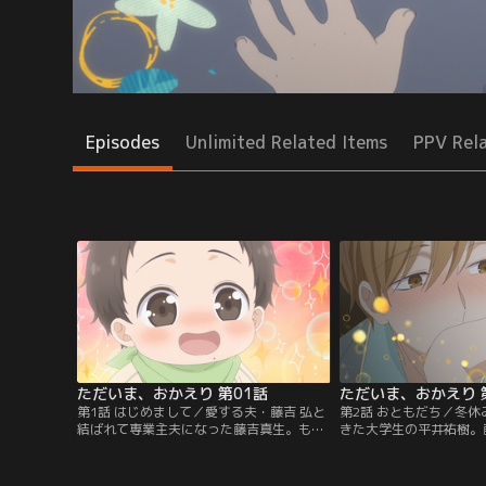
Episodes
Unlimited Related Items
PPV Rel
ただいま、おかえり 第01話
ただいま、おかえり 
第1話 はじめまして／愛する夫・藤吉 弘と
第2話 おともだち／冬
結ばれて専業主夫になった藤吉真生。もう
きた大学生の平井祐樹。
すぐ2歳になる息子の輝も授かり、子育て
ことから、交流が始まる
しやすい郊外に引っ越して来た。ごく一般
妬されるほど輝になつか
的で幸せな家庭に見えるが、弘と真生はα
苦手な祐樹は戸惑うが、