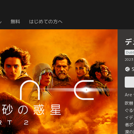
ル
無料
はじめての方へ
デ
Dub
2023
Are
吹替
ぐる
イデ
者ポ
漠の