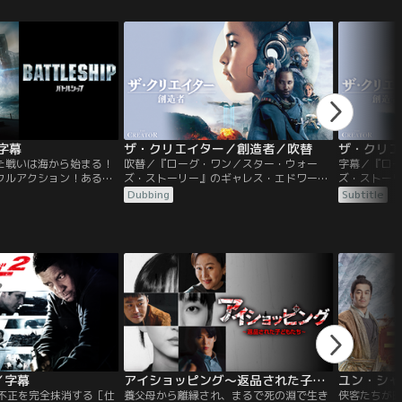
身を包み、NYの街を救う
エレクトロ、サンドマン、リザードといっ
ューリーだ
日々。ある日、スターク
た強敵たちを呼び寄せてしまう。マルチバ
したニック
ルチャー”が、巨大な翼を
ースが現実のものとなってしまい、次々と
としていた
に陥れる。
スパイダーマンに襲い掛かるヴィランた
威に立ち向
ち。
字幕
ザ・クリエイター／創造者／吹替
ザ・クリエ
た戦いは海から始まる！
吹替／『ローグ・ワン／スター・ウォー
字幕／『ロ
クルアクション！ある
ズ・ストーリー』のギャレス・エドワーズ
ズ・ストー
メリカや日本をはじめ各
監督がすべての映画ファンに捧げた、実際
監督がすべ
Dubbing
Subtitle
、大規模な合同軍事演習
に起こりうる人類とAIの戦いを描いた感動
に起こりうる
ていた。血気盛んな米海
の近未来SF超大作。人類最大の脅威は、天
の近未来SF
ックスは、日本から参加
使のような少女だった--。人類とAIの戦争
使のような少
ナガタに激しいライバル
が続く世界は、AIの全滅を目指す米国とAI
が続く世界は
る。そんな中、演習海域
と共存するニューアジアに二極化してい
と共存する
な物体が出現する！！
た。
た。
／字幕
アイショッピング～返品された子どもたち～
ユン・シャ
の不正を完全抹消する［仕
養父母から離縁され、まるで死の淵で生き
侠客たちが