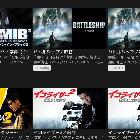
み、NYの街を救う
エレクトロ、サンドマン、リザードといっ
った特製スーツに
ある日、スターク
た強敵たちを呼び寄せてしまう。マルチバ
べくパトロールの
ー”が、巨大な翼を
ースが現実のものとなってしまい、次々と
に恨みを抱く“バ
る。
スパイダーマンに襲い掛かるヴィランた
装着しNYを危機
ち。
メン・イン・ブラック3／字幕【ウィル・スミス×トミー・リー・ジョーンズ】
バトルシップ／吹替
バトルシップ／
リップで地球を守
吹替／明日を賭けた戦いは海から始まる！
字幕／明日を賭け
作！エージェン
最新海上スペクタクルアクション！ある
最新海上スペクタ
は日夜、エイリアンた
日、ハワイ沖にアメリカや日本をはじめ各
日、ハワイ沖にア
Dubbing
Subtitle
していた。ある
国の軍艦が集結し、大規模な合同軍事演習
国の軍艦が集結し
は、「Kは40年前
が行われようとしていた。血気盛んな米海
が行われようとし
軍の新人将校アレックスは、日本から参加
軍の新人将校アレ
した自衛艦艦長のナガタに激しいライバル
した自衛艦艦長の
心をむき出しにする。そんな中、演習海域
心をむき出しにす
に正体不明の巨大な物体が出現する！！
に正体不明の巨大
タクシー～
イコライザー2／吹替
イコライザー2
ドギ（イ・ジェフ
吹替／19秒で世の不正を完全抹消する［仕
字幕／19秒で世