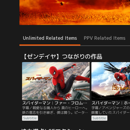
Unlimited Related Items
PPV Related Items
【ゼンデイヤ】つながりの作品
スパイダーマン：ファー・フロム・ホーム／字幕
字幕／親愛なる隣人から 真のヒーローへ。
字幕／アベンジャーズの
鉄の意志を引き継ぎ、僕は闘う。ピーター
興奮していたスパイダー
は夏休みに、学校の友人たちとヨーロッパ
パーカー。昼間は普通の
Subtitle
Subtitle
旅行に出かける。しかしそこに待っていた
ールライフをエンジョイ
のは、元S.H.I.E.L.D.長官であるニック・フ
のアイアンマン＝トニー