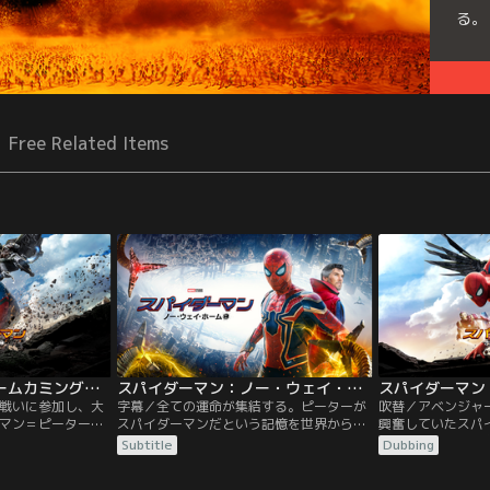
る。
Free Related Items
スパイダーマン：ホームカミング／字幕【トム・ホランド＋ロバート・ダウニー・Jr】
スパイダーマン：ノー・ウェイ・ホーム／字幕
戦いに参加し、大
字幕／全ての運命が集結する。ピーターが
吹替／アベンジャ
マン＝ピーター・
スパイダーマンだという記憶を世界から消
興奮していたスパ
高校生としてスク
すために、危険な呪文を唱えたドクター・
パーカー。昼間は
Subtitle
Dubbing
し、放課後は憧れ
ストレンジ。その結果、このユニバース
ールライフをエン
・スタークから貰
に、ドック・オク、グリーン・ゴブリン、
のアイアンマン＝