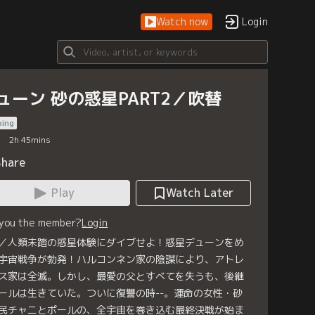
Watch now
Login
ューン 砂の惑星PART2／吹替
bing
2
h
45
mins
Share
Play
Watch Later
 you the member?
Login
／人類未踏の惑星体験にダイブせよ！惑星デューンをめ
宇宙戦争が勃発！ハルコンネン家の陰謀により、アトレ
ス家は全滅。しかし、最愛の父とすべてを失うも、後継
ールは生きていた。ついに復讐の時--。運命の女性・砂
民チャニとポールの、全宇宙を巻き込む最終決戦が始ま