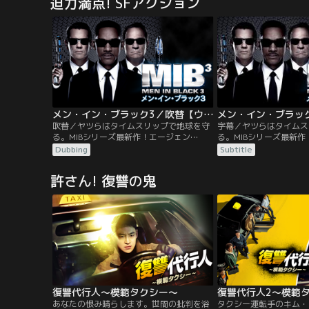
迫力満点! SFアクション
ューリーだった。迫りくる新たな脅威を察
った特製スーツに身を包
したニックは、スパイダーマンの力を必要
べくパトロールの日々。
としていたのだ。目の前に立ちはだかる脅
に恨みを抱く“バルチャ
威に立ち向かう使命を…。
装着しNYを危機に陥れ
メン・イン・ブラック3／吹替【ウィル・スミス×トミー・リー・ジョーンズ】
吹替／ヤツらはタイムスリップで地球を守
字幕／ヤツらはタイムス
る。MIBシリーズ最新作！エージェン
る。MIBシリーズ最新
ト“J”と“K”のコンビは日夜、エイリアンた
ト“J”と“K”のコンビ
Dubbing
Subtitle
ちを監視、取締りに奔走していた。ある
ちを監視、取締りに奔走
日、Kの姿を探すJに上司は、「Kは40年前
日、Kの姿を探すJに上司
許さん! 復讐の鬼
に亡くなった」と……。
に亡くなった」と…。
復讐代行人～模範タクシー～
復讐代行人2～模範
あなたの恨み晴らします。世間の批判を浴
タクシー運転手のキム・