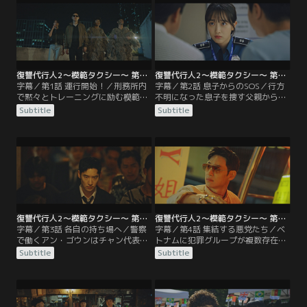
復讐代行人2～模範タクシー～ 第01話／字幕
復讐代行人2～模範タクシー～ 第02話／字幕
字幕／第1話 運行開始！／刑務所内
字幕／第2話 息子からのSOS／行方
で黙々とトレーニングに励む模範タ
不明になった息子を捜す父親から一
クシーの運転手キム・ドギ。ある
部始終を聞いたドギは、模範タクシ
Subtitle
Subtitle
日、わいせつ動画の配信で悪事の
ーのチャン・ソンチョル代表と2人
数々を働いた面々と一緒に出所す
で、解決の糸口を探す。チャン代表
る。しかし、控訴審のため裁判所に
は慣れないパソコン操作をしながら
向かう彼らを乗せた車にアクシデン
ドギを手伝うが…。果たしてドギの
トが…。
作戦とは？
復讐代行人2～模範タクシー～ 第03話／字幕
復讐代行人2～模範タクシー～ 第04話／字幕
字幕／第3話 各自の持ち場へ／警察
字幕／第4話 集結する悪党たち／ベ
で働くアン・ゴウンはチャン代表に
トナムに犯罪グループが複数存在す
電話をかけ、チャン代表が隠し事を
ると知ったドギは、1か所に集めて
Subtitle
Subtitle
していると見破る。模範タクシーの
一網打尽にするアイデアを思いつ
主任コンビであるチェ・ギョングと
く。協力者がいるとドギは言う
パク・ジノンは、書類を入手するた
が…。そして人質らと共に多くの悪
め警察署にいた。ドギは潜入を続け
党が集まってくる中、驚くべき人物
るが…。
の姿があった。