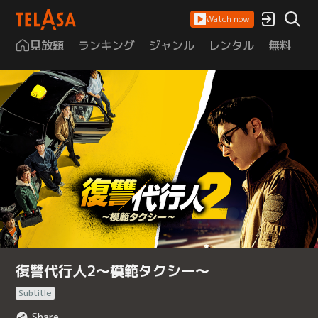
Watch now
見放題
ランキング
ジャンル
レンタル
無料
は
復讐代行人2～模範タクシー～
Subtitle
Share