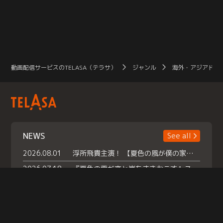
動画配信サービスのTELASA（テラサ）
ジャンル
海外・アジアドラ
NEWS
See all
2026.08.01
浮所飛貴主演！ 【夏色の風が僕の家にやってきた】 本日よりテラサで独占配信スタート！
2026.07.18
『夏色の雲が恋と嵐をまきおこす』スペシャルメイキング 【Part1】2026年７月18日（土）23時30分～配信スタート！話題のシーンの裏側を大公開！豪華キャスト大集合！ 『武宮家 真夏の家族会議』開催！
2026.07.15
救命医・遥（今田）の《心揺さぶる過去》や、 麻酔科医・権野（船越英一郎）の《謎多きプライベート》など… 《知られざるエピソード》を独占配信！