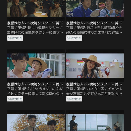
復讐代行人2～模範タクシー～ 第05話／字幕
復讐代行人2～模範タクシー～ 第06話／字幕
字幕／第5話 新しい模範タクシー／
字幕／第6話 歌が上手な詐欺師／依
軍隊時代の後輩をタクシーに乗せた
頼人の高齢女性がだまされた経緯を
ドギは、自身の持つトラウマを思い
知った模範タクシーの面々は、詐欺
Subtitle
Subtitle
出す。会社には模範タクシーの面々
師らを懲らしめるために動きだす。
の他に新人運転手のオン・ハジュン
まずは彼らが仕入れをしている現場
が加わり、和やかな空気が流れてい
を訪れ、様子をうかがう。翌日、抽
た。そんな中、高齢の女性から新た
選会に潜入したチェ主任とパク主任
な依頼が。
は…。
復讐代行人2～模範タクシー～ 第07話／字幕
復讐代行人2～模範タクシー～ 第08話／字幕
字幕／第7話 なぜか うまくいかない
字幕／第8話 カネの亡者／チャン代
／トラクターに乗って詐欺師らの前
表が富豪だと信じ込んだ詐欺師ら
に現れたドギは、正体を隠して彼ら
は、何とかしてカネの在りかを聞き
Subtitle
Subtitle
の行く手を邪魔する。その後、詐欺
だそうとする。そんな中、ドギはゴ
師らは何とか抽選会の開催にこぎつ
ウンにある頼み事をする。やがて、
けるが、ドギたちはあの手この手で
我慢の限界に達した詐欺師らを、模
妨害する。ついにはチャン代表も作
範タクシーの面々は追い込んでい
戦に加わり…。
く。