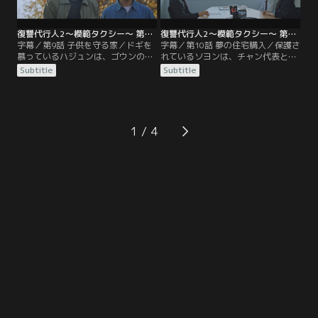
復讐代行人2～模範タクシー～ 第09話／字幕
復讐代行人2～模範タクシー～ 第10話／字幕
字幕／第9話 子供を守る家／ドギを
字幕／第10話 夢の住宅購入／保護さ
慕っているハジュンは、ゴウンの家
れているソヨンは、チャン代表と一
の内覧にドギが一緒に行くことにな
緒にオモチャを買いに行くことにす
Subtitle
Subtitle
り、テンションが上がる。しかしそ
る。ドギとゴウンは新婚夫婦のふり
の帰り道、小さな女の子がドギの運
をして、住宅購入のカリスマである
転する車の前に飛び出してくる。逃
カンプロのセミナーに参加する。個
げ出した女の子を皆で追いかける
別相談に進んだドギとゴウンは…？
が…。
1