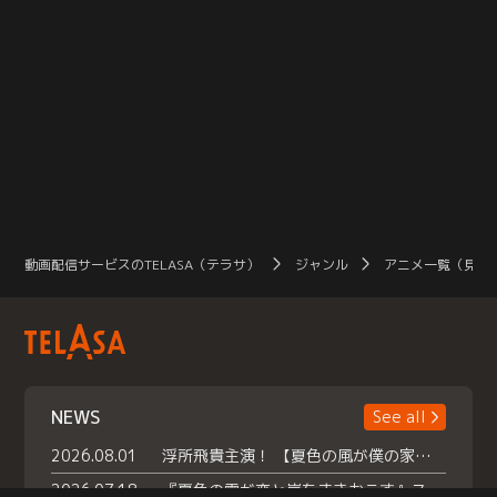
動画配信サービスのTELASA（テラサ）
ジャンル
アニメ一覧（見放
NEWS
See all
2026.08.01
浮所飛貴主演！ 【夏色の風が僕の家にやってきた】 本日よりテラサで独占配信スタート！
2026.07.18
『夏色の雲が恋と嵐をまきおこす』スペシャルメイキング 【Part1】2026年７月18日（土）23時30分～配信スタート！話題のシーンの裏側を大公開！豪華キャスト大集合！ 『武宮家 真夏の家族会議』開催！