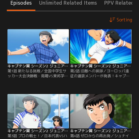
Episodes
Unlimited Related Items
PPV Related I
Sorting
キャプテン翼 シーズン2 ジュニアユース編 第01話
キャプテン翼 シーズン2 ジュニアユース編 第02話
第1話 新たなる挑戦／全国中学生サ
第2話 旧敵への挨拶／ヨーロッパ遠
ッカー大会決勝戦・南葛VS東邦学園
征の選抜メンバーが発表！キャプテ
は前代未聞の同時優勝で幕を閉じ
ンには日向が選ばれた。翼は2週間
た。南葛のキャプテン・大空翼は日
後に迫るフランス大会までに怪我を
本代表ジュニアユースの合宿には参
直そうと決意。日本代表から託され
加せず、自宅で怪我の療養中。サッ
た10番のユニフォームを手にして復
カーが紡いでくれた仲間との日々を
活を誓う。ドイツを訪れた選抜メン
振り返り、ドイツに留学したゴール
バーは練習試合の相手・ハンブルク
キーパー・若林源三との出会いを思
の若林に再会した。ゴール奪う気
い出していた。翼抜きの日本代表
満々の日向は闘志を剥き出しにする
は…。
も、若林は…。
キャプテン翼 シーズン2 ジュニアユース編 第03話
キャプテン翼 シーズン2 ジュニアユース編 第04話
第3話 プロの戦士！／日本代表VSハ
第4話 ゼロからの再出発／シュナイ