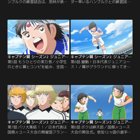
ンブルクの練習試合は、若林が鉄壁
ダー率いるハンブルクとの練習試合
の守りを披露。ドイツの若き皇帝・
は1対6の惨敗に終わった。ヨーロッ
シュナイダーの猛攻で、早くも0対2
パの実力を目の当たりにした日本代
のビハインドに--。日向は仲間が懸
表は、合流した翼と共に再出発を宣
命に繋いだパスでチャンスを得たも
言。新キャプテンになった松山は仲
のの、シュナイダーの激しいプレイ
間からの信頼を勝ち取るため、シュ
によって阻止されてしまう。思わず
ナイダーの強さを知った日向は彼を
怒りを爆発させるが、若林は「サッ
超えるシュートを編み出すため、そ
カーは格闘技のはずだぜ！」と一蹴
れぞれの理由で練習に明け暮れる。
する。絶望的な…。
さらにジュニアユースを…。
キャプテン翼 シーズン2 ジュニアユース編 第05話
キャプテン翼 シーズン2 ジュニアユース編 第06話
第5話 もうひとりの実力者／小学生
第6話 躍動！日本代表ジュニアユー
のときに翼とコンビを組み、全国大
ス！／翼がグラウンドに帰ってき
会優勝を果たした岬太郎。その後フ
た！ミュンヘンとの練習試合で開始
ランスに渡った彼にも、日本ジュニ
早々シュートを決めた翼に後押しさ
アユースチームへの参加要請は届い
れ、日本代表は前回とはまるで別チ
ていた。全日本サッカー協会から11
ームに。日向は翼とのコンビプレイ
番のユニフォームを手渡された岬だ
で2点目を追加し、松山はDFとして
ったが、仲間とのブランクは3年に
攻守にわたって活躍。2対0のリード
及び、力を発揮できるのか自信を持
で前半を折り返す。ただミュンヘン
てずにいた。
がこのまま黙っているとは思えな
い。
キャプテン翼 シーズン2 ジュニアユース編 第07話
キャプテン翼 シーズン2 ジュニアユース編 第08話
第7話 パリ大集結！！／日本代表は
第8話 ボクは岬太郎／国際Jrユース
国際Jrユース大会の開催国フランス
大会の開会式。参加12ヵ国の選手が
に降り立った。開幕まであと3日。
勢揃いする中、岬は日本での日々を