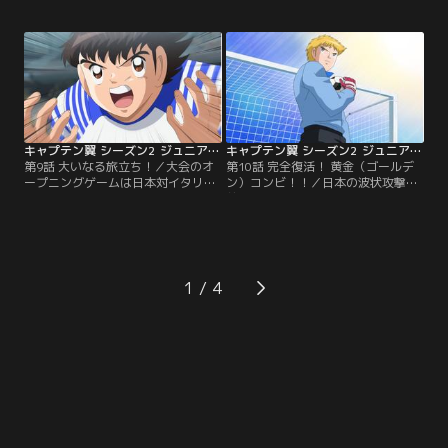
はやる気持ちを抑えられない翼は休
思い出していた。「あれから3年、
養日にもかかわらず、パリの街をド
翼くんとまた一緒にプレイできるな
リブルで駆け巡る！するとエッフェ
んて……」。--南葛SCのメンバーと
ル塔の前で、同じようにボールを蹴
して全国大会で優勝したものの、父
って走る少年とすれ違った。
親の画業のため各地を転々としてい
「え？！み……岬くん……」。かつ
た岬は、翼と離れ離れに。南葛でサ
ての相棒との再会に抱き合う2人。
ッカーを続けさせてやれなかったこ
翼と岬は翌日の練習でも…。
とを悔やむ岬の父。
キャプテン翼 シーズン2 ジュニアユース編 第09話
キャプテン翼 シーズン2 ジュニアユース編 第10話
第9話 大いなる旅立ち！／大会のオ
第10話 完全復活！ 黄金（ゴールデ
ープニングゲームは日本対イタリ
ン）コンビ！！／日本の波状攻撃を
ア。日本との練習試合を「得るもの
前に、イタリアのGKジノ・ヘルナン
がない」と断ってきた因縁の相手
デスは好セーブを連発。あらゆるシ
だ。松山からキャプテンを譲り受け
ュートをことごとく防いでいく。彼
た翼は、鮮やかなドリブルとフェイ
はここ1年ゴールを許したことがな
ントで一気に突破するが、反則覚悟
く、ヨーロッパNo.1キーパーの呼び
の猛チャージで倒されてしまう。そ
声も高い名プレイヤーだ。そのまま
1
の後もイタリアの徹底マークを受け
0対0で折り返し、後半がスタート。
て、自分のプレイをさせてもらえな
その守備力を活かしたカウンターで
い。
イタリアは…。