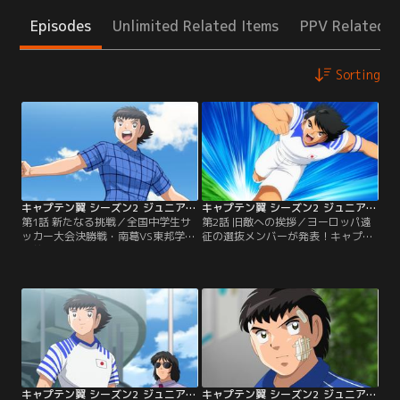
Episodes
Unlimited Related Items
PPV Related I
Sorting
キャプテン翼 シーズン2 ジュニアユース編 第01話
キャプテン翼 シーズン2 ジュニアユース編 第02話
第1話 新たなる挑戦／全国中学生サ
第2話 旧敵への挨拶／ヨーロッパ遠
ッカー大会決勝戦・南葛VS東邦学園
征の選抜メンバーが発表！キャプテ
は前代未聞の同時優勝で幕を閉じ
ンには日向が選ばれた。翼は2週間
た。南葛のキャプテン・大空翼は日
後に迫るフランス大会までに怪我を
本代表ジュニアユースの合宿には参
直そうと決意。日本代表から託され
加せず、自宅で怪我の療養中。サッ
た10番のユニフォームを手にして復
カーが紡いでくれた仲間との日々を
活を誓う。ドイツを訪れた選抜メン
振り返り、ドイツに留学したゴール
バーは練習試合の相手・ハンブルク
キーパー・若林源三との出会いを思
の若林に再会した。ゴール奪う気
い出していた。翼抜きの日本代表
満々の日向は闘志を剥き出しにする
は…。
も、若林は…。
キャプテン翼 シーズン2 ジュニアユース編 第03話
キャプテン翼 シーズン2 ジュニアユース編 第04話