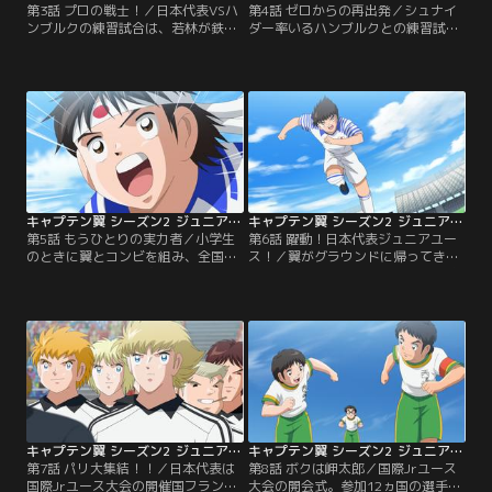
第3話 プロの戦士！／日本代表VSハ
第4話 ゼロからの再出発／シュナイ
ンブルクの練習試合は、若林が鉄壁
ダー率いるハンブルクとの練習試合
の守りを披露。ドイツの若き皇帝・
は1対6の惨敗に終わった。ヨーロッ
シュナイダーの猛攻で、早くも0対2
パの実力を目の当たりにした日本代
のビハインドに--。日向は仲間が懸
表は、合流した翼と共に再出発を宣
命に繋いだパスでチャンスを得たも
言。新キャプテンになった松山は仲
のの、シュナイダーの激しいプレイ
間からの信頼を勝ち取るため、シュ
によって阻止されてしまう。思わず
ナイダーの強さを知った日向は彼を
怒りを爆発させるが、若林は「サッ
超えるシュートを編み出すため、そ
カーは格闘技のはずだぜ！」と一蹴
れぞれの理由で練習に明け暮れる。
する。絶望的な…。
さらにジュニアユースを…。
キャプテン翼 シーズン2 ジュニアユース編 第05話
キャプテン翼 シーズン2 ジュニアユース編 第06話
第5話 もうひとりの実力者／小学生
第6話 躍動！日本代表ジュニアユー
のときに翼とコンビを組み、全国大
ス！／翼がグラウンドに帰ってき
会優勝を果たした岬太郎。その後フ
た！ミュンヘンとの練習試合で開始
ランスに渡った彼にも、日本ジュニ
早々シュートを決めた翼に後押しさ
アユースチームへの参加要請は届い
れ、日本代表は前回とはまるで別チ
ていた。全日本サッカー協会から11
ームに。日向は翼とのコンビプレイ
番のユニフォームを手渡された岬だ
で2点目を追加し、松山はDFとして
ったが、仲間とのブランクは3年に
攻守にわたって活躍。2対0のリード
及び、力を発揮できるのか自信を持
で前半を折り返す。ただミュンヘン
てずにいた。
がこのまま黙っているとは思えな
い。
キャプテン翼 シーズン2 ジュニアユース編 第07話
キャプテン翼 シーズン2 ジュニアユース編 第08話
第7話 パリ大集結！！／日本代表は
第8話 ボクは岬太郎／国際Jrユース
国際Jrユース大会の開催国フランス
大会の開会式。参加12ヵ国の選手が