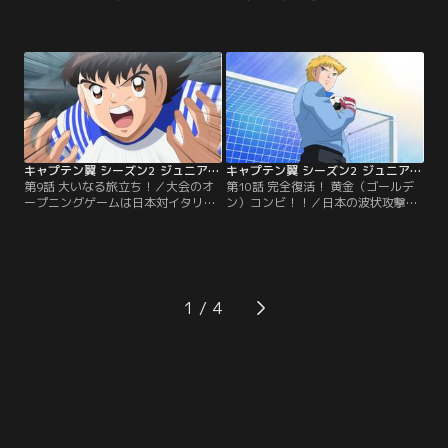
に降り立った。開幕まであと3日。
勢揃いする中、岬は日本での日々を
はやる気持ちを抑えられない翼は休
思い出していた。「あれから3年、
養日にもかかわらず、パリの街をド
翼くんとまた一緒にプレイできるな
リブルで駆け巡る！するとエッフェ
んて……」。--南葛SCのメンバーと
ル塔の前で、同じようにボールを蹴
して全国大会で優勝したものの、父
って走る少年とすれ違った。
親の画業のため各地を転々としてい
「え？！み……岬くん……」。かつ
た岬は、翼と離れ離れに。南葛でサ
ての相棒との再会に抱き合う2人。
ッカーを続けさせてやれなかったこ
翼と岬は翌日の練習でも…。
とを悔やむ岬の父。
キャプテン翼 シーズン2 ジュニアユース編 第09話
キャプテン翼 シーズン2 ジュニアユース編 第10話
第9話 大いなる旅立ち！／大会のオ
第10話 完全復活！ 黄金（ゴールデ
ープニングゲームは日本対イタリ
ン）コンビ！！／日本の波状攻撃を
ア。日本との練習試合を「得るもの
前に、イタリアのGKジノ・ヘルナン
がない」と断ってきた因縁の相手
デスは好セーブを連発。あらゆるシ
だ。松山からキャプテンを譲り受け
ュートをことごとく防いでいく。彼
た翼は、鮮やかなドリブルとフェイ
はここ1年ゴールを許したことがな
ントで一気に突破するが、反則覚悟
く、ヨーロッパNo.1キーパーの呼び
の猛チャージで倒されてしまう。そ
声も高い名プレイヤーだ。そのまま
1
の後もイタリアの徹底マークを受け
0対0で折り返し、後半がスタート。
て、自分のプレイをさせてもらえな
その守備力を活かしたカウンターで
い。
イタリアは…。