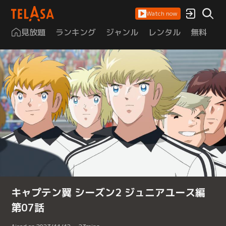
Watch now
見放題
ランキング
ジャンル
レンタル
無料
は
キャプテン翼 シーズン2 ジュニアユース編
第07話