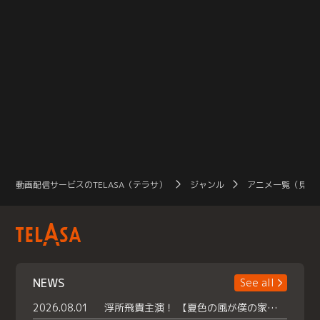
動画配信サービスのTELASA（テラサ）
ジャンル
アニメ一覧（見放
NEWS
See all
2026.08.01
浮所飛貴主演！ 【夏色の風が僕の家にやってきた】 本日よりテラサで独占配信スタート！