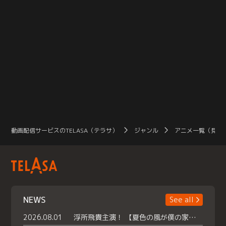
動画配信サービスのTELASA（テラサ）
ジャンル
アニメ一覧（見放
NEWS
See all
2026.08.01
浮所飛貴主演！ 【夏色の風が僕の家にやってきた】 本日よりテラサで独占配信スタート！