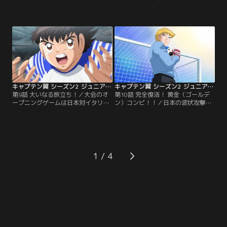
に降り立った。開幕まであと3日。
勢揃いする中、岬は日本での日々を
はやる気持ちを抑えられない翼は休
思い出していた。「あれから3年、
養日にもかかわらず、パリの街をド
翼くんとまた一緒にプレイできるな
リブルで駆け巡る！するとエッフェ
んて……」。--南葛SCのメンバーと
ル塔の前で、同じようにボールを蹴
して全国大会で優勝したものの、父
って走る少年とすれ違った。
親の画業のため各地を転々としてい
「え？！み……岬くん……」。かつ
た岬は、翼と離れ離れに。南葛でサ
ての相棒との再会に抱き合う2人。
ッカーを続けさせてやれなかったこ
翼と岬は翌日の練習でも…。
とを悔やむ岬の父。
キャプテン翼 シーズン2 ジュニアユース編 第09話
キャプテン翼 シーズン2 ジュニアユース編 第10話
第9話 大いなる旅立ち！／大会のオ
第10話 完全復活！ 黄金（ゴールデ
ープニングゲームは日本対イタリ
ン）コンビ！！／日本の波状攻撃を
ア。日本との練習試合を「得るもの
前に、イタリアのGKジノ・ヘルナン
がない」と断ってきた因縁の相手
デスは好セーブを連発。あらゆるシ
だ。松山からキャプテンを譲り受け
ュートをことごとく防いでいく。彼
た翼は、鮮やかなドリブルとフェイ
はここ1年ゴールを許したことがな
ントで一気に突破するが、反則覚悟
く、ヨーロッパNo.1キーパーの呼び
の猛チャージで倒されてしまう。そ
声も高い名プレイヤーだ。そのまま
1
の後もイタリアの徹底マークを受け
0対0で折り返し、後半がスタート。
て、自分のプレイをさせてもらえな
その守備力を活かしたカウンターで
い。
イタリアは…。