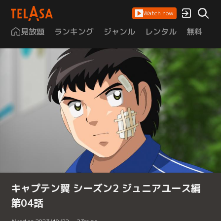
Watch now
見放題
ランキング
ジャンル
レンタル
無料
は
キャプテン翼 シーズン2 ジュニアユース編
第04話