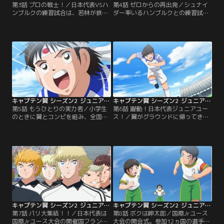
第3話 プロの戦士！／日本代表VSハ
第4話 ゼロからの再出発／シュナイ
ンブルクの練習試合は、若林が鉄壁
ダー率いるハンブルクとの練習試合
の守りを披露。ドイツの若き皇帝・
は1対6の惨敗に終わった。ヨーロッ
シュナイダーの猛攻で、早くも0対2
パの実力を目の当たりにした日本代
のビハインドに--。日向は仲間が懸
表は、合流した翼と共に再出発を宣
命に繋いだパスでチャンスを得たも
言。新キャプテンになった松山は仲
のの、シュナイダーの激しいプレイ
間からの信頼を勝ち取るため、シュ
によって阻止されてしまう。思わず
ナイダーの強さを知った日向は彼を
怒りを爆発させるが、若林は「サッ
超えるシュートを編み出すため、そ
カーは格闘技のはずだぜ！」と一蹴
れぞれの理由で練習に明け暮れる。
する。絶望的な…。
さらにジュニアユースを…。
キャプテン翼 シーズン2 ジュニアユース編 第05話
キャプテン翼 シーズン2 ジュニアユース編 第06話
第5話 もうひとりの実力者／小学生
第6話 躍動！日本代表ジュニアユー
のときに翼とコンビを組み、全国大
ス！／翼がグラウンドに帰ってき
会優勝を果たした岬太郎。その後フ
た！ミュンヘンとの練習試合で開始
ランスに渡った彼にも、日本ジュニ
早々シュートを決めた翼に後押しさ
アユースチームへの参加要請は届い
れ、日本代表は前回とはまるで別チ
ていた。全日本サッカー協会から11
ームに。日向は翼とのコンビプレイ
番のユニフォームを手渡された岬だ
で2点目を追加し、松山はDFとして
ったが、仲間とのブランクは3年に
攻守にわたって活躍。2対0のリード
及び、力を発揮できるのか自信を持
で前半を折り返す。ただミュンヘン
てずにいた。
がこのまま黙っているとは思えな
い。
キャプテン翼 シーズン2 ジュニアユース編 第07話
キャプテン翼 シーズン2 ジュニアユース編 第08話
第7話 パリ大集結！！／日本代表は
第8話 ボクは岬太郎／国際Jrユース
国際Jrユース大会の開催国フランス
大会の開会式。参加12ヵ国の選手が