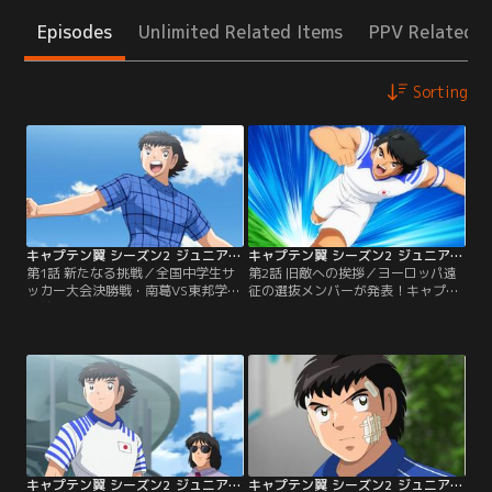
Episodes
Unlimited Related Items
PPV Related I
Sorting
キャプテン翼 シーズン2 ジュニアユース編 第01話
キャプテン翼 シーズン2 ジュニアユース編 第02話
第1話 新たなる挑戦／全国中学生サ
第2話 旧敵への挨拶／ヨーロッパ遠
ッカー大会決勝戦・南葛VS東邦学園
征の選抜メンバーが発表！キャプテ
は前代未聞の同時優勝で幕を閉じ
ンには日向が選ばれた。翼は2週間
た。南葛のキャプテン・大空翼は日
後に迫るフランス大会までに怪我を
本代表ジュニアユースの合宿には参
直そうと決意。日本代表から託され
加せず、自宅で怪我の療養中。サッ
た10番のユニフォームを手にして復
カーが紡いでくれた仲間との日々を
活を誓う。ドイツを訪れた選抜メン
振り返り、ドイツに留学したゴール
バーは練習試合の相手・ハンブルク
キーパー・若林源三との出会いを思
の若林に再会した。ゴール奪う気
い出していた。翼抜きの日本代表
満々の日向は闘志を剥き出しにする
は…。
も、若林は…。
キャプテン翼 シーズン2 ジュニアユース編 第03話
キャプテン翼 シーズン2 ジュニアユース編 第04話