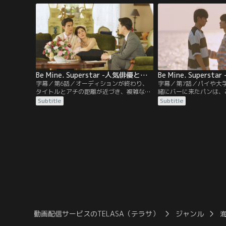
したパンは待ち合わせ場所に向かう。する
ドラマの撮影中、友人で
と、そこには…？高嶺の花の人気俳優アチ
タイトルを誤って殴って
と、憧れの人に恋する大学生パンの物語が
のマネージャーのプリア
始まる。
い…。
Be Mine. Superstar -人気俳優と犬系スタッフ君- 第06話／字幕
字幕／第6話／オーディションが終わり、
字幕／第7話／パイや大
タイトルとアチの距離が近づき、複雑な気
緒にバーに来たパンは、
分のパン。今夜もパブにいたニン先生は、
も聞かずに飲みすぎて、
Subtitle
Subtitle
1人きりになった途端に足元がふらつき、
う。誰のせいでパンが荒
ミンムアンに抱き留められる。ポン監督の
たちはパイにしつこく尋
助手をすることになったパンは、アチの出
ンの携帯に着信が…。ミ
演シーンをモニターの前で見つめる。小道
るため電話したアチは、
具が落ちてくるシーンで、パンが見たの
な疑問を投げかける。ミ
は…？
は…？
動画配信サービスのTELASA（テラサ）
ジャンル