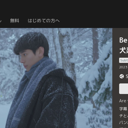
ル
無料
はじめての方へ
Be
犬
Subt
2023
Are
字幕
チと
パン