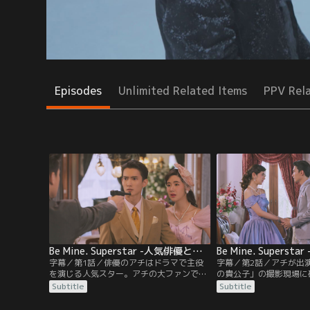
Episodes
Unlimited Related Items
PPV Rel
Be Mine. Superstar -人気俳優と犬系スタッフ君- 第01話／字幕
字幕／第1話／俳優のアチはドラマで主役
字幕／第2話／アチが出
を演じる人気スター。アチの大ファンであ
の貴公子」の撮影現場に
る大学生のパンは、弟のパイにからかわれ
たパン。まだ結果が来な
Subtitle
Subtitle
ながらも、ずっとアチに届かぬ思いを抱き
友人たちは、直接会社に
続けていた。ある日友人たちと会う約束を
と言う。パンが電話をか