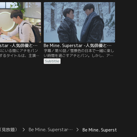
、ミンムアンからパンに
ワーンは言うが…。医者のニン先生に対す
る。アチのファンである
るミンムアンの態度が怪しいと思ったワー
チへの贈り物をパンに預
ンは、ミンムアンから秘密を聞き出そうと
する。
Be Mine. Superstar -人気俳優と犬系スタッフ君- 第09話／字幕
Be Mine. Superstar -人気俳優と犬系スタッフ君- 第10話／字幕
本にいる間にアチをパン
字幕／第10話／雪景色の日本で一緒に楽し
するタイトルは、主演俳
い時間を過ごすアチとパン。しかし、アチ
が仲よく一緒に歩く姿を
はタイトルのことが気がかりで…。パンが
Subtitle
Sにアップする。アチを狙
日本に来たと知ったタイトルは、プリアウ
また、撮影中に感情を抑
に電話して怒りをぶつける。その頃、ミン
猛アタックする。そんな
ムアンとニン先生も2人きりの時間を満喫
崩したと聞いたパンは、
していた。一足先に帰国したパンは、プリ
られずミンムアンとワー
アウの事務所の新人として初仕事をする
が…。
（見放題）
Be Mine. Superstar…
Be Mine. Superstar