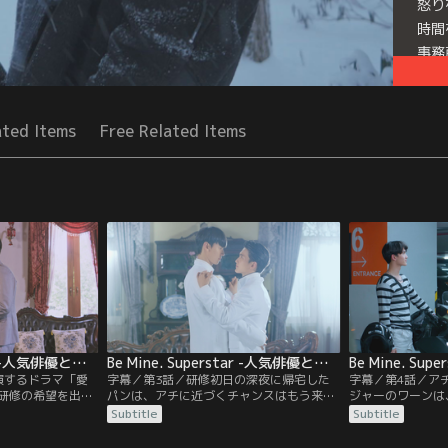
怒り
時間
事務
Seri
ated Items
Free Related Items
Be Mine. Superstar -人気俳優と犬系スタッフ君- 第02話／字幕
Be Mine. Superstar -人気俳優と犬系スタッフ君- 第03話／字幕
演するドラマ「愛
字幕／第3話／研修初日の深夜に帰宅した
字幕／第4話／ア
研修の希望を出し
パンは、アチに近づくチャンスはもう来な
ジャーのワーンは
いパンを心配した
いかもと母親のソーンに話す。するとソー
ついて驚きの情報
Subtitle
Subtitle
電話をかけてみろ
ンから返ってきた言葉は…？アチの親友で
チをバイクで送り
けると…？アチは
俳優のミンムアンは、アチに対するパンの
うだからと帰ろう