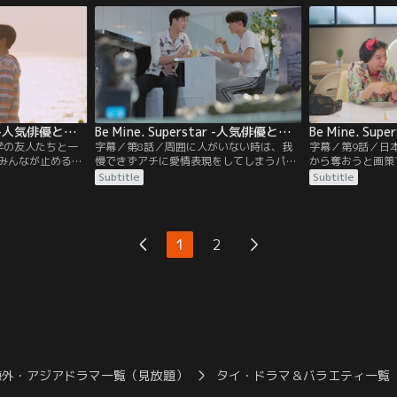
悪役を演じている
様子が気になる。1人でいるパンに声をか
な言葉が。その夜
しまう。タイトル
けるが…。そのミンムアンは、一夜の相手
電話がかかってく
ウは激怒してしま
が忘れられず、夜な夜なパブに出入りして
パンの祖母は、ア
いた。
ける。
Be Mine. Superstar -人気俳優と犬系スタッフ君- 第07話／字幕
Be Mine. Superstar -人気俳優と犬系スタッフ君- 第08話／字幕
学の友人たちと一
字幕／第8話／周囲に人がいない時は、我
字幕／第9話／日
みんなが止めるの
慢できずアチに愛情表現をしてしまうパ
から奪おうと画策
酔って寝てしま
ン。アチはたしなめるが、その様子を偶然
優のケビンとアチ
Subtitle
Subtitle
れてるのか、友人
のぞき見ていた人がいて…。アチと公園を
写真に収め、SN
ねる。その時、パ
散歩していたパンは、立ち止まってポケッ
っているケビンも
ンムアンに相談す
トから何かを取り出す。パンが取り出した
えられず、アチに
ミンムアンに率直
のは…？アチと同じく日本映画に出ること
中、アチが体調を
1
2
ンムアンの答え
になったタイトルは、アチにある提案をす
いても立ってもい
る。
ンの元へ…。
海外・アジアドラマ一覧（見放題）
タイ・ドラマ＆バラエティ一覧