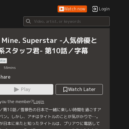
Watch now
Login
 Mine. Superstar -人気俳優と
系スタッフ君- 第10話／字幕
itle
56
mins
Share
Play
Watch Later
 you the member?
Login
／第10話／雪景色の日本で一緒に楽しい時間を過ごすア
パン。しかし、アチはタイトルのことが気がかりで…。
が日本に来たと知ったタイトルは、プリアウに電話して