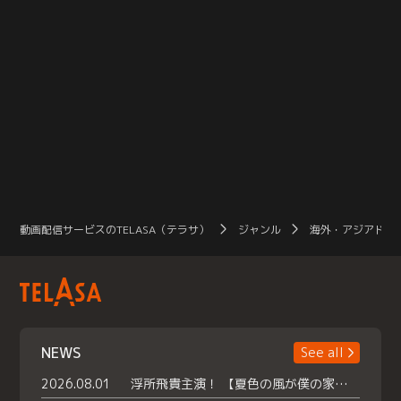
動画配信サービスのTELASA（テラサ）
ジャンル
海外・アジアドラ
NEWS
See all
2026.08.01
浮所飛貴主演！ 【夏色の風が僕の家にやってきた】 本日よりテラサで独占配信スタート！