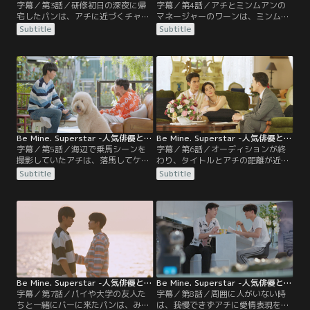
字幕／第3話／研修初日の深夜に帰
字幕／第4話／アチとミンムアンの
宅したパンは、アチに近づくチャン
マネージャーのワーンは、ミンムア
スはもう来ないかもと母親のソーン
ンからパンについて驚きの情報を得
Subtitle
Subtitle
に話す。するとソーンから返ってき
る。アチの家までアチをバイクで送
た言葉は…？アチの親友で俳優のミ
り届けたパン。雨が降りそうだから
ンムアンは、アチに対するパンの様
と帰ろうとすると、アチから意外な
子が気になる。1人でいるパンに声
言葉が。その夜、ミンムアンからパ
をかけるが…。そのミンムアンは、
ンに電話がかかってくる。アチのフ
一夜の相手が忘れられず、夜な夜な
ァンであるパンの祖母は、アチへの
パブに出入りしていた。
贈り物をパンに預ける。
Be Mine. Superstar -人気俳優と犬系スタッフ君- 第05話／字幕
Be Mine. Superstar -人気俳優と犬系スタッフ君- 第06話／字幕
字幕／第5話／海辺で乗馬シーンを
字幕／第6話／オーディションが終
撮影していたアチは、落馬してケガ
わり、タイトルとアチの距離が近づ
をしてしまう。翌日も地方での仕事
き、複雑な気分のパン。今夜もパブ
Subtitle
Subtitle
があるため、誰にアチの世話を任せ
にいたニン先生は、1人きりになっ
るかワーンとミンムアンは相談す
た途端に足元がふらつき、ミンムア
る。部外者のパンには頼めないとワ
ンに抱き留められる。ポン監督の助
ーンは言うが…。医者のニン先生に
手をすることになったパンは、アチ
対するミンムアンの態度が怪しいと
の出演シーンをモニターの前で見つ
思ったワーンは、ミンムアンから秘
める。小道具が落ちてくるシーン
密を聞き出そうとする。
で、パンが見たのは…？
Be Mine. Superstar -人気俳優と犬系スタッフ君- 第07話／字幕
Be Mine. Superstar -人気俳優と犬系スタッフ君- 第08話／字幕
字幕／第7話／パイや大学の友人た
字幕／第8話／周囲に人がいない時
ちと一緒にバーに来たパンは、みん
は、我慢できずアチに愛情表現をし