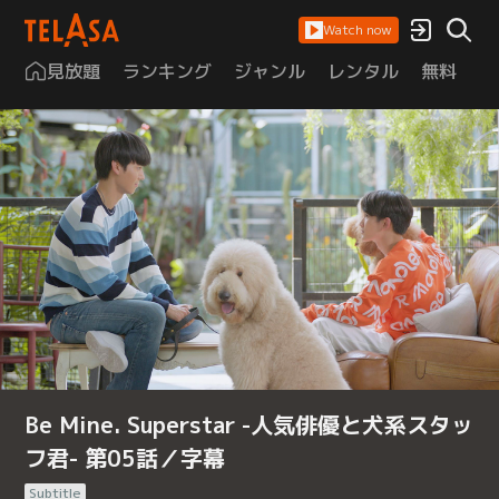
Watch now
見放題
ランキング
ジャンル
レンタル
無料
は
Be Mine. Superstar -人気俳優と犬系スタッ
フ君- 第05話／字幕
Subtitle