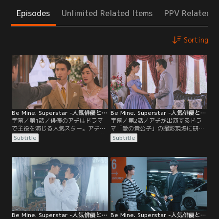
Episodes
Unlimited Related Items
PPV Related I
Sorting
Be Mine. Superstar -人気俳優と犬系スタッフ君- 第01話／字幕
Be Mine. Superstar -人気俳優と犬系スタッフ君- 第02話／字幕
字幕／第1話／俳優のアチはドラマ
字幕／第2話／アチが出演するドラ
で主役を演じる人気スター。アチの
マ「愛の貴公子」の撮影現場に研修
大ファンである大学生のパンは、弟
の希望を出したパン。まだ結果が来
Subtitle
Subtitle
のパイにからかわれながらも、ずっ
ないパンを心配した友人たちは、直
とアチに届かぬ思いを抱き続けてい
接会社に電話をかけてみろと言う。
た。ある日友人たちと会う約束をし
パンが電話をかけると…？アチはド
たパンは待ち合わせ場所に向かう。
ラマの撮影中、友人で悪役を演じて
すると、そこには…？高嶺の花の人
いるタイトルを誤って殴ってしま
気俳優アチと、憧れの人に恋する大
う。タイトルのマネージャーのプリ
学生パンの物語が始まる。
アウは激怒してしまい…。
Be Mine. Superstar -人気俳優と犬系スタッフ君- 第03話／字幕
Be Mine. Superstar -人気俳優と犬系スタッフ君- 第04話／字幕