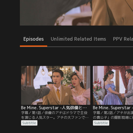
Episodes
Unlimited Related Items
PPV Rel
Be Mine. Superstar -人気俳優と犬系スタッフ君- 第01話／字幕
字幕／第1話／俳優のアチはドラマで主役
字幕／第2話／アチが出
を演じる人気スター。アチの大ファンであ
の貴公子」の撮影現場に
る大学生のパンは、弟のパイにからかわれ
たパン。まだ結果が来な
Subtitle
Subtitle
ながらも、ずっとアチに届かぬ思いを抱き
友人たちは、直接会社に
続けていた。ある日友人たちと会う約束を
と言う。パンが電話をか