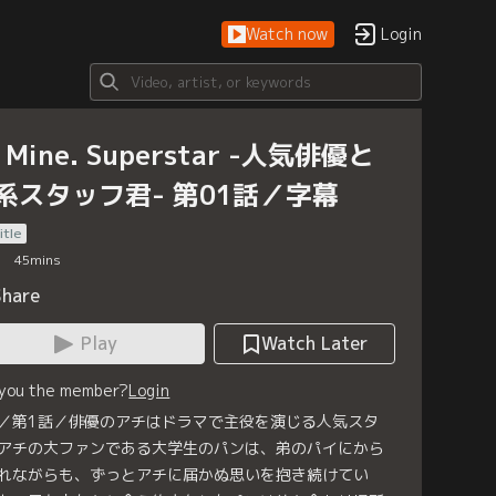
Watch now
Login
 Mine. Superstar -人気俳優と
系スタッフ君- 第01話／字幕
itle
45
mins
Share
Play
Watch Later
 you the member?
Login
／第1話／俳優のアチはドラマで主役を演じる人気スタ
アチの大ファンである大学生のパンは、弟のパイにから
れながらも、ずっとアチに届かぬ思いを抱き続けてい