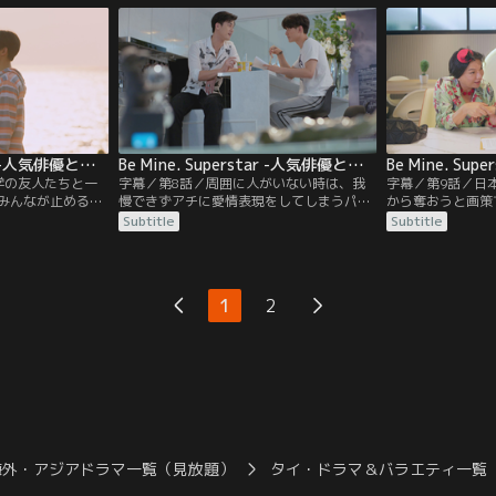
悪役を演じている
様子が気になる。1人でいるパンに声をか
な言葉が。その夜
しまう。タイトル
けるが…。そのミンムアンは、一夜の相手
電話がかかってく
ウは激怒してしま
が忘れられず、夜な夜なパブに出入りして
パンの祖母は、ア
いた。
ける。
Be Mine. Superstar -人気俳優と犬系スタッフ君- 第07話／字幕
Be Mine. Superstar -人気俳優と犬系スタッフ君- 第08話／字幕
学の友人たちと一
字幕／第8話／周囲に人がいない時は、我
字幕／第9話／日
みんなが止めるの
慢できずアチに愛情表現をしてしまうパ
から奪おうと画策
酔って寝てしま
ン。アチはたしなめるが、その様子を偶然
優のケビンとアチ
Subtitle
Subtitle
れてるのか、友人
のぞき見ていた人がいて…。アチと公園を
写真に収め、SN
ねる。その時、パ
散歩していたパンは、立ち止まってポケッ
っているケビンも
ンムアンに相談す
トから何かを取り出す。パンが取り出した
えられず、アチに
ミンムアンに率直
のは…？アチと同じく日本映画に出ること
中、アチが体調を
1
2
ンムアンの答え
になったタイトルは、アチにある提案をす
いても立ってもい
る。
ンの元へ…。
海外・アジアドラマ一覧（見放題）
タイ・ドラマ＆バラエティ一覧