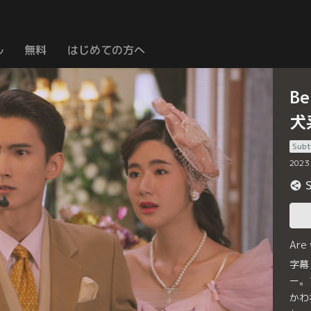
ル
無料
はじめての方へ
Be
犬
Subt
2023
Are
字幕
ー。
かわ