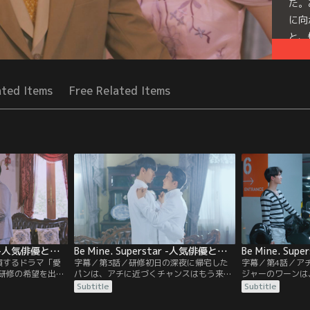
た。
に向
と、
Seri
ated Items
Free Related Items
Be Mine. Superstar -人気俳優と犬系スタッフ君- 第02話／字幕
Be Mine. Superstar -人気俳優と犬系スタッフ君- 第03話／字幕
演するドラマ「愛
字幕／第3話／研修初日の深夜に帰宅した
字幕／第4話／ア
研修の希望を出し
パンは、アチに近づくチャンスはもう来な
ジャーのワーンは
いパンを心配した
いかもと母親のソーンに話す。するとソー
ついて驚きの情報
Subtitle
Subtitle
電話をかけてみろ
ンから返ってきた言葉は…？アチの親友で
チをバイクで送り
けると…？アチは
俳優のミンムアンは、アチに対するパンの
うだからと帰ろう