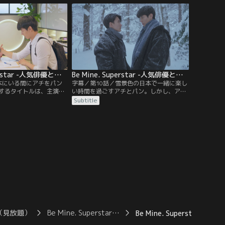
、ミンムアンからパンに
ワーンは言うが…。医者のニン先生に対す
る。アチのファンである
るミンムアンの態度が怪しいと思ったワー
チへの贈り物をパンに預
ンは、ミンムアンから秘密を聞き出そうと
する。
Be Mine. Superstar -人気俳優と犬系スタッフ君- 第09話／字幕
Be Mine. Superstar -人気俳優と犬系スタッフ君- 第10話／字幕
本にいる間にアチをパン
字幕／第10話／雪景色の日本で一緒に楽し
するタイトルは、主演俳
い時間を過ごすアチとパン。しかし、アチ
が仲よく一緒に歩く姿を
はタイトルのことが気がかりで…。パンが
Subtitle
Sにアップする。アチを狙
日本に来たと知ったタイトルは、プリアウ
また、撮影中に感情を抑
に電話して怒りをぶつける。その頃、ミン
猛アタックする。そんな
ムアンとニン先生も2人きりの時間を満喫
崩したと聞いたパンは、
していた。一足先に帰国したパンは、プリ
られずミンムアンとワー
アウの事務所の新人として初仕事をする
が…。
（見放題）
Be Mine. Superstar…
Be Mine. Superstar