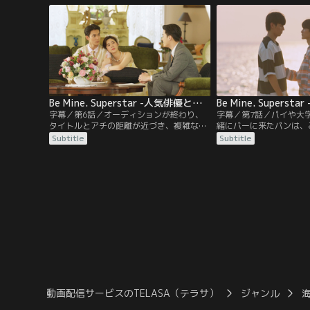
したパンは待ち合わせ場所に向かう。する
ドラマの撮影中、友人で
と、そこには…？高嶺の花の人気俳優アチ
タイトルを誤って殴って
と、憧れの人に恋する大学生パンの物語が
のマネージャーのプリア
始まる。
い…。
Be Mine. Superstar -人気俳優と犬系スタッフ君- 第06話／字幕
字幕／第6話／オーディションが終わり、
字幕／第7話／パイや大
タイトルとアチの距離が近づき、複雑な気
緒にバーに来たパンは、
分のパン。今夜もパブにいたニン先生は、
も聞かずに飲みすぎて、
Subtitle
Subtitle
1人きりになった途端に足元がふらつき、
う。誰のせいでパンが荒
ミンムアンに抱き留められる。ポン監督の
たちはパイにしつこく尋
助手をすることになったパンは、アチの出
ンの携帯に着信が…。ミ
演シーンをモニターの前で見つめる。小道
るため電話したアチは、
具が落ちてくるシーンで、パンが見たの
な疑問を投げかける。ミ
は…？
は…？
動画配信サービスのTELASA（テラサ）
ジャンル