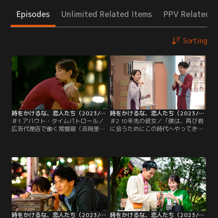
Episodes
Unlimited Related Items
PPV Related I
Sorting
時をかけるな、恋人たち（2023/10/10放送分）第01話
時をかけるな、恋人たち（2023/10/17放送分）第02話
＃1 アバウト・タイムパトロール／
＃2 10年先の彼女／「僕は、再び君
広告代理店で働く常盤廻（吉岡里
に会うためにこの時代へやってき
帆）は、仕事では“辻褄合わせ”が大
た」--。翔（永山瑛太）は、かつて
得意。でも恋となると、あらゆ
タイムパトロール中に廻（吉岡里
る“一線”を超えられない。恋心を抱
帆）と恋に落ちたが、規律に反する
いていた後輩・広瀬航（西垣匠）に
ため廻の記憶を消したことを打ち明
も思いを告げられず、ヤケ酒で
ける。感極まる翔だったが、まった
涙…。そんな廻が、未来からやって
く身に覚えがない廻はそんな翔を軽
きたタイムパトロール隊員・井浦翔
くあしらう。一方で、次の違法トラ
（永山瑛太）と出会い、特命を受け
ベラーが発見される。
て一緒に…。
時をかけるな、恋人たち（2023/10/24放送分）第03話
時をかけるな、恋人たち（2023/10/31放送分）第04話