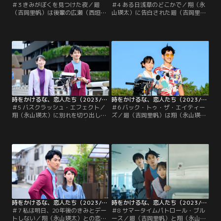
＃3 きみがぼくを見つけた夜／廻
＃4 ある日浅草のどこかで／翔（永
（吉岡里帆）は後輩の広瀬（西垣
山瑛太）に告白された廻（吉岡里
匠）から「結婚をやめようと思って
帆）は、翔の気持ちを受け止めよう
る」と切り出され、あわや告白…と
としていた。迎えた初デート、廻は
いう場面で広瀬の次の一言を制し、
翔と過ごす時間が楽しくて浮かれて
気持ちを聞かなかったことにする。
いる自分に気づく。そんななか、池
すると翌日、偶然初恋相手の諸星
浦トシ（田村健太郎）という長期滞
（ニシダ・ラランド）と再会した
在の違法タイムトラベラーが発見さ
廻。諸星も廻が初恋だったといい、
れる。令和で注目度急上昇中のお笑
食事に誘われた廻は急なモテ期に戸
いコンビを…。
惑う。
時をかけるな、恋人たち（2023/11/07放送分）第05話
時をかけるな、恋人たち（2023/11/14放送分）第06話
＃5 バスクラッシュ・エフェクト／
＃6 バック・トゥ・ザ・エイティー
翔（永山瑛太）に別れを切り出した
ズ／廻（吉岡里帆）は翔（永山瑛
廻（吉岡里帆）のもとに、広瀬（西
太）との駆け落ちを決意。2人で暮
垣匠）から「好きです」とメッセー
らすための作戦を練ろうと1983年に
ジが届くが、廻は気持ちに応える気
向かう。40年前の海にたどり着いた
になれない。一方、翔も2人で生き
2人は80年代を満喫して大はしゃ
ていく方法を模索するが、廻は翔の
ぎ。するとそこへ、天野（伊藤万理
言葉に耳を貸そうとしない。パトロ
華）が怒鳴り込んできて2023年に帰
ール基地には30年後からやってきた
ろうと促す。探していた答えを見つ
初老の男性・矢野健也（今野浩喜）
けられないまま帰るわけにはいかな
が連行されてくる。
い2人が…。
時をかけるな、恋人たち（2023/11/21放送分）第07話
時をかけるな、恋人たち（2023/11/28放送分）第08話
＃7 私は明日、20年後のきみとデー
＃8 サマータイムパトロール・ブル
トしない／翔（永山瑛太）との恋の
ース／廻（吉岡里帆）と翔（永山瑛