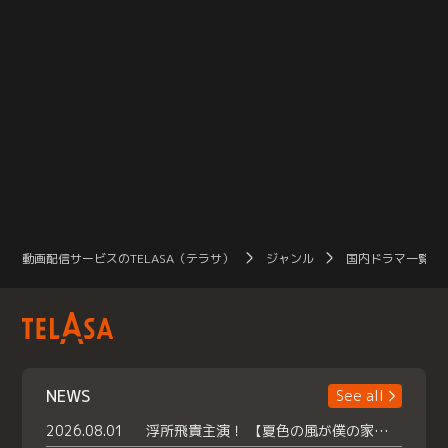
動画配信サービスのTELASA（テラサ）
ジャンル
国内ドラマ一覧（
NEWS
See all
2026.08.01
浮所飛貴主演！ 【夏色の風が僕の家にやってきた】 本日よりテラサで独占配信スタート！