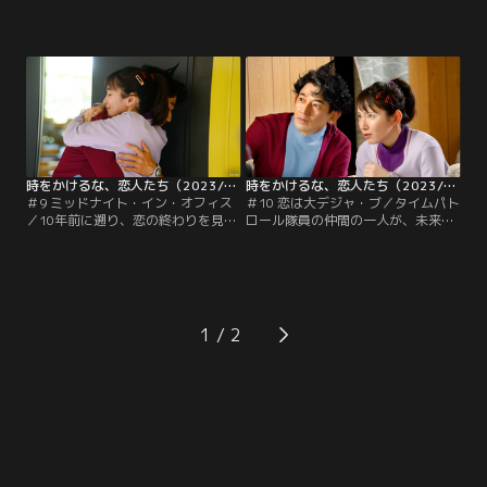
逃避行で、両親を結びつけることに
太）の恋に反対していたが、2人を
成功した廻（吉岡里帆）は、自身の
応援してくれることになった天野
タイムトラベルが必然だったのでは
（伊藤万理華）は、航時法が変わる
ないかと考える。そこで、確証を得
まで猶予を稼げば2人が一緒になれ
るため2003年に向かった2人は、初
るかもしれないと語る。そのために
恋相手の諸星（柊木陽太）にラブレ
は、時間犯罪者を捕まえて昇進する
ターを渡せず泣いている小学生の廻
ことが急務。
（稲垣来泉）の元へ。
時をかけるな、恋人たち（2023/12/05放送分）第09話
時をかけるな、恋人たち（2023/12/12放送分）第10話
＃9 ミッドナイト・イン・オフィス
＃10 恋は大デジャ・ブ／タイムパト
／10年前に遡り、恋の終わりを見届
ロール隊員の仲間の一人が、未来の
けた廻（吉岡里帆）と翔（永山瑛
情報を売り、さらに時空犯罪団をほ
太）は、今度こそ結ばれようと愛を
う助していたことが判明。そのせい
誓い合う。しかし、2人の恋の逃避
で、廻（吉岡里帆）が広告ビジュア
行はタイムパトロール隊の隊長・和
ルを手掛けていた『ゆずこしょうキ
井内（石田剛太）の知るところとな
ャラメル』の柚子の価格が高騰。か
り、呼び戻されてしまう。ところが
ぼすで代用することが決まり、すべ
1
お咎めはなく、廻の会社の上司であ
て作り直すことに。すると廻は、以
る猿谷昇（岩谷健司）が、時間犯罪
前にかぼすバージョンのデザインが
者と手を組んで…。
届いたことを思い出し…。