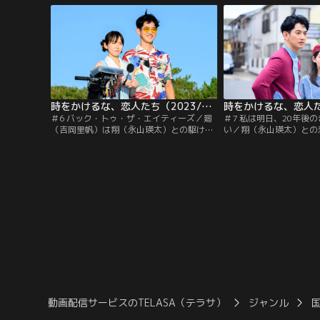
思いを告げられず、ヤケ酒で涙…。そんな
る。感極まる翔だったが
廻が、未来からやってきたタイムパトロー
えがない廻はそんな翔を
ル隊員・井浦翔（永山瑛太）と出会い、特
方で、次の違法トラベラ
命を受けて一緒に…。
時をかけるな、恋人たち（2023/11/14放送分）第06話
＃6 バック・トゥ・ザ・エイティーズ／廻
＃7 私は明日、20年後
（吉岡里帆）は翔（永山瑛太）との駆け落
い／翔（永山瑛太）との
ちを決意。2人で暮らすための作戦を練ろ
親を結びつけることに成
うと1983年に向かう。40年前の海にたど
帆）は、自身のタイムト
り着いた2人は80年代を満喫して大はしゃ
たのではないかと考える
ぎ。するとそこへ、天野（伊藤万理華）が
得るため2003年に向か
怒鳴り込んできて2023年に帰ろうと促す。
手の諸星（柊木陽太）に
探していた答えを見つけられないまま帰る
ず泣いている小学生の廻
わけにはいかない2人が…。
へ。
動画配信サービスのTELASA（テラサ）
ジャンル