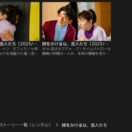
太郎）という長期滞在の
生きていく方法を模索するが、廻は翔の言
ラーが発見される。令和
葉に耳を貸そうとしない。パトロール基地
のお笑いコンビを…。
には30年後からやってきた初老の男性・矢
野健也（今野浩喜）が連行されてくる。
時をかけるな、恋人たち（2023/12/05放送分）第09話
時をかけるな、恋人たち（2023/12/12放送分）第10話
・イン・オフィス／10年
＃10 恋は大デジャ・ブ／タイムパトロール
わりを見届けた廻（吉岡
隊員の仲間の一人が、未来の情報を売り、
瑛太）は、今度こそ結ば
さらに時空犯罪団をほう助していたことが
合う。しかし、2人の恋
判明。そのせいで、廻（吉岡里帆）が広告
パトロール隊の隊長・和
ビジュアルを手掛けていた『ゆずこしょう
の知るところとなり、呼
キャラメル』の柚子の価格が高騰。かぼす
。ところがお咎めはな
で代用することが決まり、すべて作り直す
司である猿谷昇（岩谷健
ことに。すると廻は、以前にかぼすバージ
者と手を組んで…。
ョンのデザインが届いたことを思い出
し…。
ストーリー一覧（レンタル）
時をかけるな、恋人たち