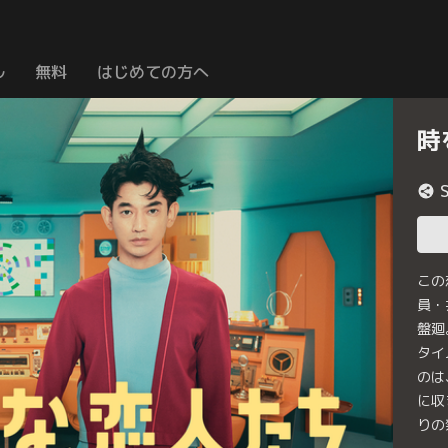
ル
無料
はじめての方へ
時
この
員・
盤廻
タイ
のは
に収
りの