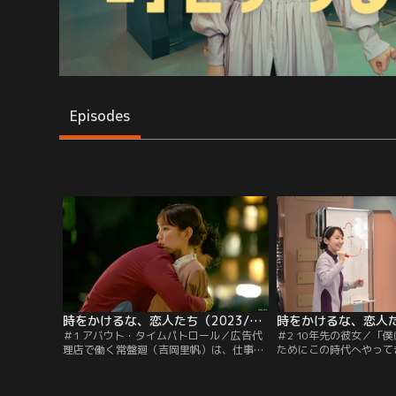
Episodes
時をかけるな、恋人たち（2023/10/10放送分）第01話
＃1 アバウト・タイムパトロール／広告代
＃2 10年先の彼女／「
理店で働く常盤廻（吉岡里帆）は、仕事で
ためにこの時代へやって
は“辻褄合わせ”が大得意。でも恋となる
山瑛太）は、かつてタイ
と、あらゆる“一線”を超えられない。恋心
廻（吉岡里帆）と恋に落
を抱いていた後輩・広瀬航（西垣匠）にも
するため廻の記憶を消し