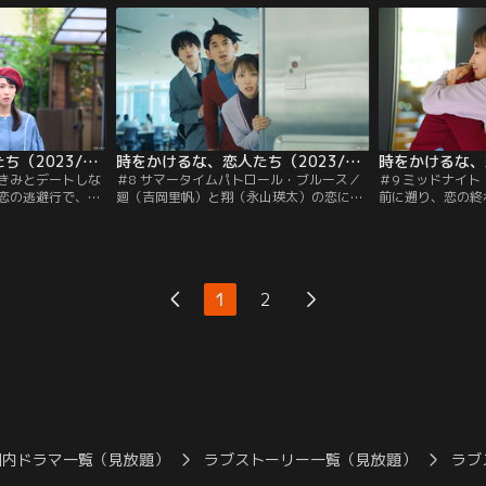
、まったく身に覚
ると翌日、偶然初恋相手の諸星（ニシダ・
池浦トシ（田村健
軽くあしらう。一
ラランド）と再会した廻。諸星も廻が初恋
違法タイムトラベ
ーが発見される。
だったといい、食事に誘われた廻は急なモ
で注目度急上昇中
テ期に戸惑う。
時をかけるな、恋人たち（2023/11/21放送分）第07話
時をかけるな、恋人たち（2023/11/28放送分）第08話
のきみとデートしな
＃8 サマータイムパトロール・ブルース／
＃9 ミッドナイト
恋の逃避行で、両
廻（吉岡里帆）と翔（永山瑛太）の恋に反
前に遡り、恋の終
功した廻（吉岡里
対していたが、2人を応援してくれること
里帆）と翔（永山
ラベルが必然だっ
になった天野（伊藤万理華）は、航時法が
れようと愛を誓い
。そこで、確証を
変わるまで猶予を稼げば2人が一緒になれ
の逃避行はタイム
った2人は、初恋相
るかもしれないと語る。そのためには、時
井内（石田剛太）
ラブレターを渡せ
間犯罪者を捕まえて昇進することが急務。
び戻されてしまう
1
2
（稲垣来泉）の元
く、廻の会社の上
司）が、時間犯罪
国内ドラマ一覧（見放題）
ラブストーリー一覧（見放題）
ラブ