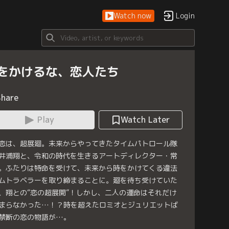
Watch now
Login
をかけるな、恋人たち
Share
Play
Watch Later
恋は、超展廻。未来からやってきたタイムパトロール隊
井浦翔と、令和の時代を生きるアートディレクター・常
。ふたりは特命を受けて、未来から時をかけてくる違法
ムトラベラーを取り締まることに。廻を待ち受けていた
、翔との“恋の超展開”！しかし、二人の運命はそれだけ
まらなかった…！？時を超えたロミオとジュリエットば
禁断の恋の物語が…。