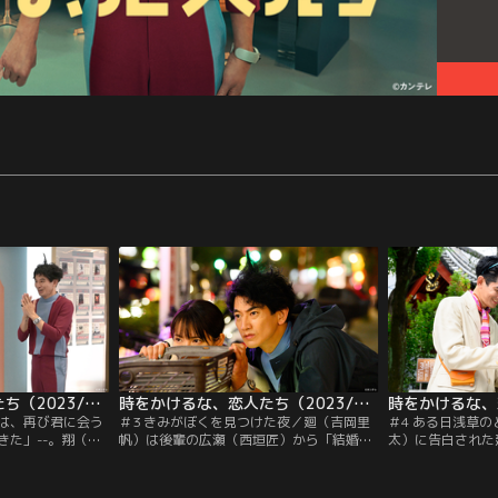
時をかけるな、恋人たち（2023/10/17放送分）第02話
時をかけるな、恋人たち（2023/10/24放送分）第03話
僕は、再び君に会う
＃3 きみがぼくを見つけた夜／廻（吉岡里
＃4 ある日浅草
きた」--。翔（永
帆）は後輩の広瀬（西垣匠）から「結婚を
太）に告白された
ムパトロール中に
やめようと思ってる」と切り出され、あわ
気持ちを受け止め
ちたが、規律に反
や告白…という場面で広瀬の次の一言を制
初デート、廻は翔
たことを打ち明け
し、気持ちを聞かなかったことにする。す
浮かれている自分