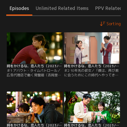
Episodes
Unlimited Related Items
PPV Related I
Sorting
時をかけるな、恋人たち（2023/10/10放送分）第01話
時をかけるな、恋人たち（2023/10/17放送分）第02話
＃1 アバウト・タイムパトロール／
＃2 10年先の彼女／「僕は、再び君
広告代理店で働く常盤廻（吉岡里
に会うためにこの時代へやってき
帆）は、仕事では“辻褄合わせ”が大
た」--。翔（永山瑛太）は、かつて
得意。でも恋となると、あらゆ
タイムパトロール中に廻（吉岡里
る“一線”を超えられない。恋心を抱
帆）と恋に落ちたが、規律に反する
いていた後輩・広瀬航（西垣匠）に
ため廻の記憶を消したことを打ち明
も思いを告げられず、ヤケ酒で
ける。感極まる翔だったが、まった
涙…。そんな廻が、未来からやって
く身に覚えがない廻はそんな翔を軽
きたタイムパトロール隊員・井浦翔
くあしらう。一方で、次の違法トラ
（永山瑛太）と出会い、特命を受け
ベラーが発見される。
て一緒に…。
時をかけるな、恋人たち（2023/10/24放送分）第03話
時をかけるな、恋人たち（2023/10/31放送分）第04話