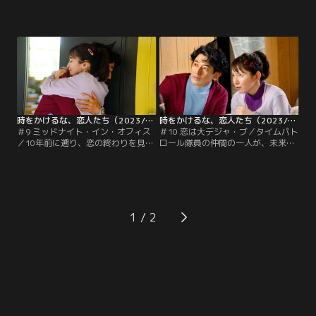
逃避行で、両親を結びつけることに
太）の恋に反対していたが、2人を
成功した廻（吉岡里帆）は、自身の
応援してくれることになった天野
タイムトラベルが必然だったのでは
（伊藤万理華）は、航時法が変わる
ないかと考える。そこで、確証を得
まで猶予を稼げば2人が一緒になれ
るため2003年に向かった2人は、初
るかもしれないと語る。そのために
恋相手の諸星（柊木陽太）にラブレ
は、時間犯罪者を捕まえて昇進する
ターを渡せず泣いている小学生の廻
ことが急務。
（稲垣来泉）の元へ。
時をかけるな、恋人たち（2023/12/05放送分）第09話
時をかけるな、恋人たち（2023/12/12放送分）第10話
＃9 ミッドナイト・イン・オフィス
＃10 恋は大デジャ・ブ／タイムパト
／10年前に遡り、恋の終わりを見届
ロール隊員の仲間の一人が、未来の
けた廻（吉岡里帆）と翔（永山瑛
情報を売り、さらに時空犯罪団をほ
太）は、今度こそ結ばれようと愛を
う助していたことが判明。そのせい
誓い合う。しかし、2人の恋の逃避
で、廻（吉岡里帆）が広告ビジュア
行はタイムパトロール隊の隊長・和
ルを手掛けていた『ゆずこしょうキ
井内（石田剛太）の知るところとな
ャラメル』の柚子の価格が高騰。か
り、呼び戻されてしまう。ところが
ぼすで代用することが決まり、すべ
1
お咎めはなく、廻の会社の上司であ
て作り直すことに。すると廻は、以
る猿谷昇（岩谷健司）が、時間犯罪
前にかぼすバージョンのデザインが
者と手を組んで…。
届いたことを思い出し…。