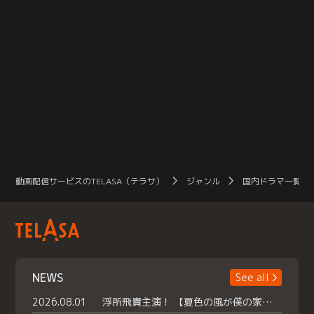
動画配信サービスのTELASA（テラサ）
ジャンル
国内ドラマ一覧（
NEWS
See all
2026.08.01
浮所飛貴主演！ 【夏色の風が僕の家にやってきた】 本日よりテラサで独占配信スタート！