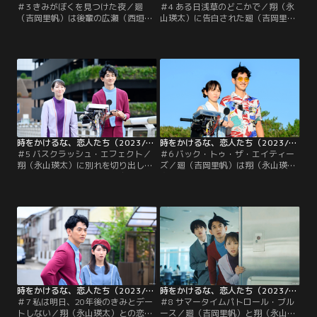
＃3 きみがぼくを見つけた夜／廻
＃4 ある日浅草のどこかで／翔（永
（吉岡里帆）は後輩の広瀬（西垣
山瑛太）に告白された廻（吉岡里
匠）から「結婚をやめようと思って
帆）は、翔の気持ちを受け止めよう
る」と切り出され、あわや告白…と
としていた。迎えた初デート、廻は
いう場面で広瀬の次の一言を制し、
翔と過ごす時間が楽しくて浮かれて
気持ちを聞かなかったことにする。
いる自分に気づく。そんななか、池
すると翌日、偶然初恋相手の諸星
浦トシ（田村健太郎）という長期滞
（ニシダ・ラランド）と再会した
在の違法タイムトラベラーが発見さ
廻。諸星も廻が初恋だったといい、
れる。令和で注目度急上昇中のお笑
食事に誘われた廻は急なモテ期に戸
いコンビを…。
惑う。
時をかけるな、恋人たち（2023/11/07放送分）第05話
時をかけるな、恋人たち（2023/11/14放送分）第06話
＃5 バスクラッシュ・エフェクト／
＃6 バック・トゥ・ザ・エイティー
翔（永山瑛太）に別れを切り出した
ズ／廻（吉岡里帆）は翔（永山瑛
廻（吉岡里帆）のもとに、広瀬（西
太）との駆け落ちを決意。2人で暮
垣匠）から「好きです」とメッセー
らすための作戦を練ろうと1983年に
ジが届くが、廻は気持ちに応える気
向かう。40年前の海にたどり着いた
になれない。一方、翔も2人で生き
2人は80年代を満喫して大はしゃ
ていく方法を模索するが、廻は翔の
ぎ。するとそこへ、天野（伊藤万理
言葉に耳を貸そうとしない。パトロ
華）が怒鳴り込んできて2023年に帰
ール基地には30年後からやってきた
ろうと促す。探していた答えを見つ
初老の男性・矢野健也（今野浩喜）
けられないまま帰るわけにはいかな
が連行されてくる。
い2人が…。
時をかけるな、恋人たち（2023/11/21放送分）第07話
時をかけるな、恋人たち（2023/11/28放送分）第08話
＃7 私は明日、20年後のきみとデー
＃8 サマータイムパトロール・ブル
トしない／翔（永山瑛太）との恋の
ース／廻（吉岡里帆）と翔（永山瑛