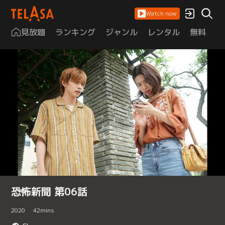
Watch now
見放題
ランキング
ジャンル
レンタル
無料
は
恐怖新聞 第06話
2020
42
mins