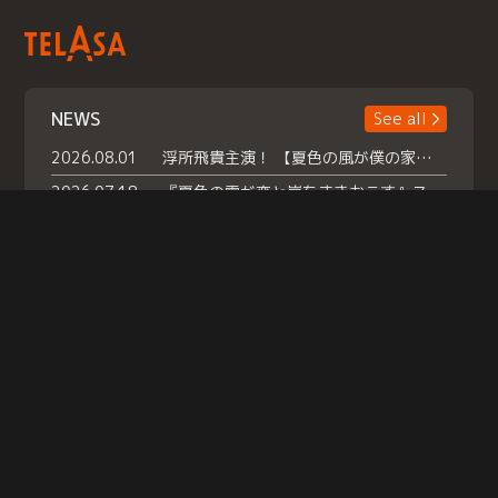
NEWS
See all
2026.08.01
浮所飛貴主演！ 【夏色の風が僕の家にやってきた】 本日よりテラサで独占配信スタート！
2026.07.18
『夏色の雲が恋と嵐をまきおこす』スペシャルメイキング 【Part1】2026年７月18日（土）23時30分～配信スタート！話題のシーンの裏側を大公開！豪華キャスト大集合！ 『武宮家 真夏の家族会議』開催！
2026.07.15
救命医・遥（今田）の《心揺さぶる過去》や、 麻酔科医・権野（船越英一郎）の《謎多きプライベート》など… 《知られざるエピソード》を独占配信！
Help
|
Company Profile
|
Act on Specified Commercial Transactions
|
Terms of Service
|
Privacy Policy