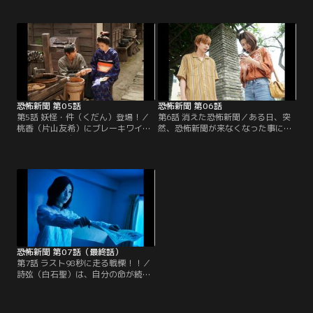
けてしまったことに激しく落ち込む
はなく、恐怖新聞を届ける鬼形礼
詩弦（白石聖）。そんな詩弦を救お
（坂口涼太郎）であること、また、
うと、勇介（佐藤大樹）は歌子（黒
恐怖新聞から逃れるには、誰かに新
木瞳）に会いに行き、詩弦と向き合
聞紙に名前を書かせればいいと知
うべきだと訴える。恐怖新聞の存在
る。加えて、勇介（佐藤大樹）と親
を受け入れた歌子は、予告された児
友・桃香（片山友希）の関係を知っ
童虐待事件を阻止すべく動き出す。
た詩弦が思わず取った行動とは…。
恐怖新聞 第05話
恐怖新聞 第06話
第5話 妖怪・件（くだん）登場！／
第6話 消えた恐怖新聞／ある日、突
桃香（片山友希）にブレーキワイヤ
然、恐怖新聞が来なくなった事に気
ーを切られ、自転車で転倒し意識が
付く詩弦（白石聖）。安堵したのも
途絶えた詩弦（白石聖）。鬼形礼
つかの間、次の契約者は誰か気にな
（坂口涼太郎）に連れてこられた場
り始める。時を同じくして、謎の呼
所で、さらなるショックを受ける事
び出しメールが詩弦の元へ来るよう
になる！？父・蔵之介（横田栄司）
に！？さらに桃香（片山友希）と連
が、「お前が生まれてこなければ良
絡が取れなくなって…。桃香を探す
かったんだ」と死に際に放った一言
詩弦と勇介（佐藤大樹）だったが、
の驚愕の理由も今夜明らかに！
そこから2人の関係がギクシャクす
る。
恐怖新聞 第07話（最終話）
第7話 ラスト98秒に走る戦慄！！／
詩弦（白石聖）は、自分の命が続く
限り、誰かのためになろうと、恐怖
新聞の予言を使って、街中で事件や
事故を防いでいた。その1年後、勇