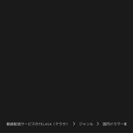
介（佐藤大樹）の元に歌子（黒木
瞳）がやってくる。「私のことは忘
れてください」という詩弦からの言
葉を伝えるが、その真意とは…。そ
して鬼形（坂口涼太郎）が配達人に
なった過去も明らかに。
動画配信サービスのTELASA（テラサ）
ジャンル
国内ドラマ一覧（