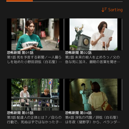
Sorting
恐怖新聞 第01話
恐怖新聞 第02話
第1話 死を予言する新聞／一人暮ら
第2話 未来の殺人を止めろっ／父の
しを始めた小野田詩弦（白石聖）。
急な死に加え、最期の言葉を聞き落
初日の深夜零時に玄関の扉を乱打さ
ち込む詩弦（白石聖）。母・歌子
れ、新聞受けに入れられた「恐怖新
（黒木瞳）も夫を亡くし精神崩壊寸
聞」。そこには数日後、若い女が墜
前。詩弦は恐怖新聞の前の契約者・
落死するという記事が…半信半疑の
蜷川冬夜（猪野学）と再会するが
詩弦だったが数日後に自殺を目撃、
「読むたびに寿命が100日縮まる」
その光景はまさに恐怖新聞で見たも
と聞き動揺する。恐怖新聞で予告さ
のだった。その後も届く新聞に詩弦
れた刺殺事件を阻止するべく詩弦は
の父・蔵之介（横田栄司）の死の予
恋人の松田勇介（佐藤大樹）らと協
言…。
力するが…。
恐怖新聞 第03話
恐怖新聞 第04話
第3話 配達人の正体とは？／自らの
第4話 浮気の代償／詩弦（白石聖）
行動で、死ぬはずではなかった子供
は冬夜（猪野学）から、ベランダ越
を死なせ、桃香（片山友希）も傷つ
しに話す青年は隣人・片桐ともをで