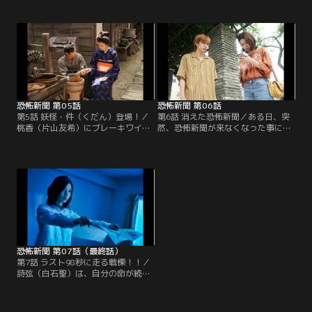
けてしまったことに激しく落ち込む
はなく、恐怖新聞を届ける鬼形礼
詩弦（白石聖）。そんな詩弦を救お
（坂口涼太郎）であること、また、
うと、勇介（佐藤大樹）は歌子（黒
恐怖新聞から逃れるには、誰かに新
木瞳）に会いに行き、詩弦と向き合
聞紙に名前を書かせればいいと知
うべきだと訴える。恐怖新聞の存在
る。加えて、勇介（佐藤大樹）と親
を受け入れた歌子は、予告された児
友・桃香（片山友希）の関係を知っ
童虐待事件を阻止すべく動き出す。
た詩弦が思わず取った行動とは…。
恐怖新聞 第05話
恐怖新聞 第06話
第5話 妖怪・件（くだん）登場！／
第6話 消えた恐怖新聞／ある日、突
桃香（片山友希）にブレーキワイヤ
然、恐怖新聞が来なくなった事に気
ーを切られ、自転車で転倒し意識が
付く詩弦（白石聖）。安堵したのも
途絶えた詩弦（白石聖）。鬼形礼
つかの間、次の契約者は誰か気にな
（坂口涼太郎）に連れてこられた場
り始める。時を同じくして、謎の呼
所で、さらなるショックを受ける事
び出しメールが詩弦の元へ来るよう
になる！？父・蔵之介（横田栄司）
に！？さらに桃香（片山友希）と連
が、「お前が生まれてこなければ良
絡が取れなくなって…。桃香を探す
かったんだ」と死に際に放った一言
詩弦と勇介（佐藤大樹）だったが、
の驚愕の理由も今夜明らかに！
そこから2人の関係がギクシャクす
る。
恐怖新聞 第07話（最終話）
第7話 ラスト98秒に走る戦慄！！／
詩弦（白石聖）は、自分の命が続く
限り、誰かのためになろうと、恐怖
新聞の予言を使って、街中で事件や
事故を防いでいた。その1年後、勇