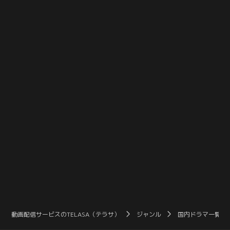
介（佐藤大樹）の元に歌子（黒木
瞳）がやってくる。「私のことは忘
れてください」という詩弦からの言
葉を伝えるが、その真意とは…。そ
して鬼形（坂口涼太郎）が配達人に
なった過去も明らかに。
動画配信サービスのTELASA（テラサ）
ジャンル
国内ドラマ一覧（