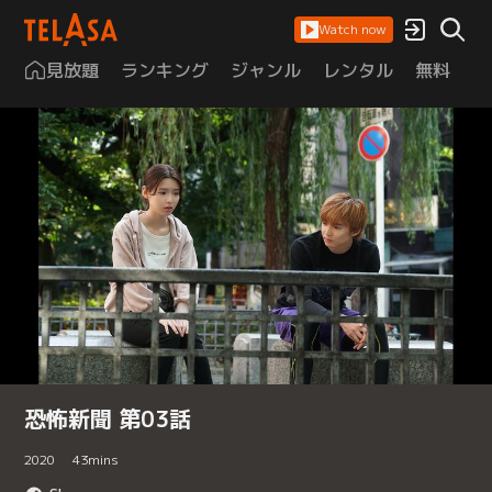
Watch now
見放題
ランキング
ジャンル
レンタル
無料
は
恐怖新聞 第03話
2020
43
mins