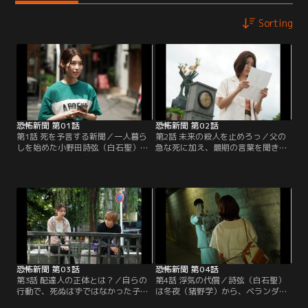
Sorting
恐怖新聞 第01話
恐怖新聞 第02話
第1話 死を予言する新聞／一人暮ら
第2話 未来の殺人を止めろっ／父の
しを始めた小野田詩弦（白石聖）。
急な死に加え、最期の言葉を聞き落
初日の深夜零時に玄関の扉を乱打さ
ち込む詩弦（白石聖）。母・歌子
れ、新聞受けに入れられた「恐怖新
（黒木瞳）も夫を亡くし精神崩壊寸
聞」。そこには数日後、若い女が墜
前。詩弦は恐怖新聞の前の契約者・
落死するという記事が…半信半疑の
蜷川冬夜（猪野学）と再会するが
詩弦だったが数日後に自殺を目撃、
「読むたびに寿命が100日縮まる」
その光景はまさに恐怖新聞で見たも
と聞き動揺する。恐怖新聞で予告さ
のだった。その後も届く新聞に詩弦
れた刺殺事件を阻止するべく詩弦は
の父・蔵之介（横田栄司）の死の予
恋人の松田勇介（佐藤大樹）らと協
言…。
力するが…。
恐怖新聞 第03話
恐怖新聞 第04話
第3話 配達人の正体とは？／自らの
第4話 浮気の代償／詩弦（白石聖）
行動で、死ぬはずではなかった子供
は冬夜（猪野学）から、ベランダ越
を死なせ、桃香（片山友希）も傷つ
しに話す青年は隣人・片桐ともをで