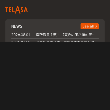
NEWS
See all
2026.08.01
浮所飛貴主演！ 【夏色の風が僕の家にやってきた】 本日よりテラサで独占配信スタート！
2026.07.18
『夏色の雲が恋と嵐をまきおこす』スペシャルメイキング 【Part1】2026年７月18日（土）23時30分～配信スタート！話題のシーンの裏側を大公開！豪華キャスト大集合！ 『武宮家 真夏の家族会議』開催！
2026.07.15
救命医・遥（今田）の《心揺さぶる過去》や、 麻酔科医・権野（船越英一郎）の《謎多きプライベート》など… 《知られざるエピソード》を独占配信！
Help
|
Company Profile
|
Act on Specified Commercial Transactions
|
Terms of Service
|
Privacy Policy