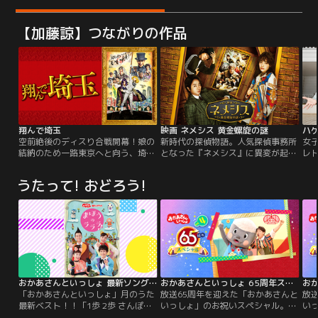
【加藤諒】つながりの作品
翔んで埼玉
映画 ネメシス 黄金螺旋の謎
空前絶後のディスり合戦開幕！娘の
新時代の探偵物語。人気探偵事務所
女
結納のため一路東京へと向う、埼玉
となった『ネメシス』に異変が起き
レ
在住の菅原家。道中、カーラジオか
る。突如、依頼がピタリと止まり経
り
ら、ある伝説の物語が流れ始めた。
営難に…仕方なく、小さな事務所に
踊
うたって! おどろう!
それは、東京屈指の名門校・白鵬堂
移転したアンナ、風真、そして、社
に
学院を舞台に、生徒会長・壇ノ浦百
長の栗田だったが、追いうちをかけ
ん
美（二階堂ふみ）と、アメリカ帰り
るように、アンナは仲間たちが次々
相
の転校生・麻実麗（GACKT）の出
に悲惨な死を遂げる悪夢を毎晩見る
ナ
会いから語られる--。都会的で洗練
ようになる。時を同じくして、怪し
ゃ
された姿の麗だが、実は通行手形制
げな行動を取り始める風真…。
度の撤廃を求める…。
おかあさんといっしょ 最新ソングブック まほうのラララ♪
おかあさんといっしょ 65周年スペシャル vol.4
「おかあさんといっしょ」月のうた
放送65周年を迎えた「おかあさんと
放
最新ベスト！！「1歩 2歩 さんぽ」
いっしょ」のお祝いスペシャル。
い
「そらそらそうめん」「わらいごえ
Vol.4では、だいすけお兄さんとムテ
Vo