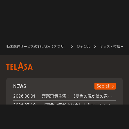
かった気持ち”。 これは、今日を、
そして家族を、やり直す物語。
動画配信サービスのTELASA（テラサ）
ジャンル
キッズ・特撮一覧
NEWS
See all
2026.08.01
浮所飛貴主演！ 【夏色の風が僕の家にやってきた】 本日よりテラサで独占配信スタート！
2026.07.18
『夏色の雲が恋と嵐をまきおこす』スペシャルメイキング 【Part1】2026年７月18日（土）23時30分～配信スタート！話題のシーンの裏側を大公開！豪華キャスト大集合！ 『武宮家 真夏の家族会議』開催！
2026.07.15
救命医・遥（今田）の《心揺さぶる過去》や、 麻酔科医・権野（船越英一郎）の《謎多きプライベート》など… 《知られざるエピソード》を独占配信！