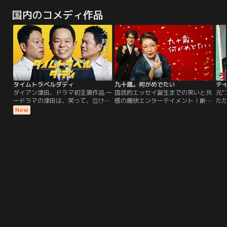
がヨ～デルね」「まほうのラララ
吉と「ドンスカパンパンおうえんだ
お
国内のコメディ作品
♪」など1年分の月のうたと「みんな
ん」をはりきって歌います。「パン
「
のリズム」「ようかいしりとり」な
パパ・パン」「ようかいしりとり」
み
ど人気曲も加えた全16曲を収録。あ
「魔法のピンク」「ありがとうの
「
つこお姉さん、最後の「最新ソング
花」「新幹線でゴー！ゴ・ゴー！」
な
ブック」です！
「えがおでいこう」など忘れられな
チ
い歌クリップが満載！
大
お
タイムトラベルダディ
九十歳。何がめでたい
テ
ダイアン津田、ドラマ初主演作品 ー
国民的エッセイ誕生までの笑いと共
元“
ードラマの津田は、笑って、泣ける
感の痛快エンターテイメント！断筆
た
ーー 妻を亡くし、娘と息子のために
宣言をした90歳の作家・佐藤愛子
ヒ
New
奮闘するシングルファーザー・猪狩
（草笛光子）は、新聞やテレビをぼ
喜介（ダイアン津田）。 仕事に育児
うっと眺める鬱々とした日々を過ご
に家事に、朝から晩までトラブル続
していた。同じ家の2階に暮らす
き。 ワンオペでは、もう限界ーー。
娘・響子（真矢ミキ）や孫・桃子
そんな喜介の目の前に、未来か
（藤間爽子）には、愛子の孤独な気
ら“もう一人の自分”が現れた！ 娘の
持ちは伝わらない。同じ頃、大手出
お弁当を届けるため。 息子のピンチ
版社に勤める中年編集者・吉川真也
に間に合うため。 家族に迫るトラブ
（唐沢寿明）は…。
ルを食い止めるため。 家族を守りた
い一心で、喜介は今日という一日
を、タイムマシンで駆け回る！ タイ
ムトラベルによって巻き起こる数々
のドタバタの中で見えてくるのは、
家族の“失われた時間”と、“言えな