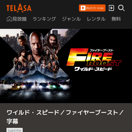
Watch now
見放題
ランキング
ジャンル
レンタル
無料
は
ワイルド・スピード／ファイヤーブースト／
字幕
Subtitle