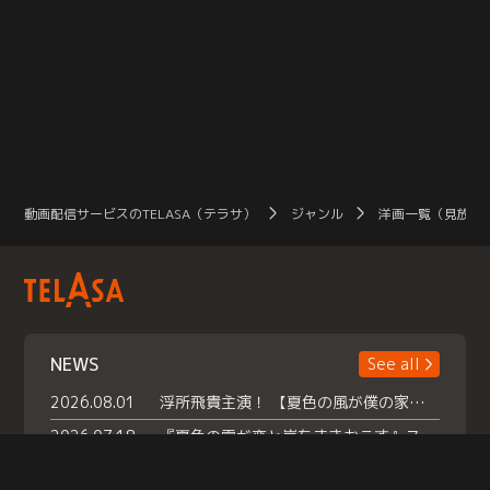
動画配信サービスのTELASA（テラサ）
ジャンル
洋画一覧（見放題
NEWS
See all
2026.08.01
浮所飛貴主演！ 【夏色の風が僕の家にやってきた】 本日よりテラサで独占配信スタート！
2026.07.18
『夏色の雲が恋と嵐をまきおこす』スペシャルメイキング 【Part1】2026年７月18日（土）23時30分～配信スタート！話題のシーンの裏側を大公開！豪華キャスト大集合！ 『武宮家 真夏の家族会議』開催！
2026.07.15
救命医・遥（今田）の《心揺さぶる過去》や、 麻酔科医・権野（船越英一郎）の《謎多きプライベート》など… 《知られざるエピソード》を独占配信！