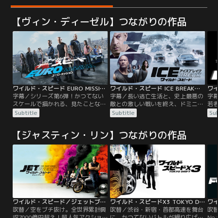
【ヴィン・ディーゼル】つながりの作品
ワイルド・スピード EURO MISSION／字幕【ヴィン・ディーゼル＋ポール・ウォーカー】
ワイルド・スピード ICE BREAK／字幕【ドウェイン・ジョンソン＋ジェイソン・ステイサム】
字幕／シリーズ第6弾！かつてない
字幕／長い逃亡生活と、史上最悪の
字
スケールで描かれる、見たことない
敵との激しい戦いを終え、ドミニ
若
アクション！想像を上回る超絶アク
ク、レティ、ローマンら、固い絆で
ン・
Subtitle
Subtitle
Sub
ションに、リアルなカークラッシ
結ばれた“ファミリー”は束の間の日
ー
ュ！ついに“高級車の聖地”ヨーロッ
常を味わっていた。しかし、誰より
ペ
【ジャスティン・リン】つながりの作品
パに上陸！前代未聞のミッションが
もファミリーを大切にしてきたドミ
ナ
空前のスケールで展開される。対向
ニクのまさかの裏切りによって、ホ
抜
車を宙に吹き飛ばす改造車に、障害
ブスは投獄され、ファミリーは崩壊
物を踏み潰す戦車、更に超大型航空
の危機に直面する。
機まで登場！度肝を抜くアクション
シーン満載の娯楽超大作！！
ワイルド・スピード／ジェットブレイク／吹替
ワイルド・スピードX3 TOKYO DRIFT／吹替【北川景子出演】
吹替／空をブチ抜け。全世界累計興
吹替／渋谷・新宿・首都高速を舞台
吹
収7000億円超え！超人気アクショ
に、かつてないバトルが繰り広げら
No