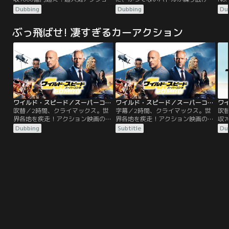
ンシリーズ最新作。兄ドミニクvs弟
れる！！無茶な暴走行為で地元にい
リ
Dubbing
Dubbing
Du
ジェイコブ。ワールドクラスの兄弟
られなくなった高校生ショーンは父
め
バトル！！ドミニクはレティと幼い
親の駐留する東京へやってきた。そ
す
ぶっ飛ばせ! 凄すぎるカーアクション
息子のブライアンの3人で静かに暮
こではじめて究極のドライブ・テ
シ
らしていたが、ある日仲間のピンチ
ク“ドリフト”に出会う。だがそれ
カ
の知らせを聞く。ローマンら“ファ
は、ドリフト・キングの異名をと
ョ
ミリー”と合流したドミニクは…。
る、D.Kとの熾烈な戦いのはじまり
る
でもあった…。
ワイルド・スピード／スーパーコンボ／吹替
ワイルド・スピード／スーパーコンボ／字幕
吹替／2時間、クライマックス。世
字幕／2時間、クライマックス。世
吹
界各地を疾走！アクション映画の歴
界各地を疾走！アクション映画の歴
収7
史をも塗り替えるぶっちぎりのスケ
史をも塗り替えるぶっちぎりのスケ
ン
Dubbing
Subtitle
Du
ール感！ロサンゼルスで娘と暮らす
ール感！ロサンゼルスで娘と暮らす
ジ
追跡のプロで元FBI特別捜査官ルー
追跡のプロで元FBI特別捜査官ルー
バ
ク・ホブスと、ロンドンで優雅な生
ク・ホブスと、ロンドンで優雅な生
息
活を送る元MI6エージェントのデッ
活を送る元MI6エージェントのデッ
ら
カード・ショウ。2人の元に、行方
カード・ショウ。2人の元に、行方
の
をくらませたMI6の女性エージェン
をくらませたMI6の女性エージェン
ミ
トのハッティを保護して欲しいとい
トのハッティを保護して欲しいとい
う政府の協力要請が入る。
う政府の協力要請が入る。