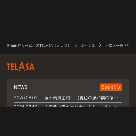
地へ
起
ざ
絶
ぼ
す
動画配信サービスのTELASA（テラサ）
ジャンル
アニメ一覧（見放
NEWS
See all
2026.08.01
浮所飛貴主演！ 【夏色の風が僕の家にやってきた】 本日よりテラサで独占配信スタート！
2026.07.18
『夏色の雲が恋と嵐をまきおこす』スペシャルメイキング 【Part1】2026年７月18日（土）23時30分～配信スタート！話題のシーンの裏側を大公開！豪華キャスト大集合！ 『武宮家 真夏の家族会議』開催！
2026.07.15
救命医・遥（今田）の《心揺さぶる過去》や、 麻酔科医・権野（船越英一郎）の《謎多きプライベート》など… 《知られざるエピソード》を独占配信！