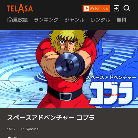
Watch now
見放題
ランキング
ジャンル
レンタル
無料
は
スペースアドベンチャー コブラ
1982
1
h
39
mins