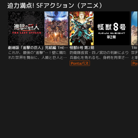
2002年冬。横浜ベイブリッジに謎
メ・
迫力満点! SFアクション（アニメ）
のミサイル投下…。報道はそれが自
年
衛隊機であることを告げるが、該当
無
する機体は存在しなかった。これを
生
機に続発する事件は警察と自衛隊の
の
対立を招き、事態を重く見た政府は
者
実戦部隊を治安出動させる…。【提
ル
供：バンダイチャンネル】
供
劇場版「進撃の巨人」完結編 THE LAST ATTACK
怪獣8号 第2期
TRI
これが、最後の“進撃”--！壁に隔た
防衛隊長官・四ノ宮功の判断により
世
れた世界を舞台に、人類と巨人との
兵器化を免れるも、身柄を拘束され
と
終わりなき戦いを描いた「進撃の巨
たままの日比野カフカ。異動命令が
ジ
人」。原作コミックと共に全世界で
下った第3部隊の新人たちがそれぞ
な
大ヒットを記録したTVアニメは
れの任務先へ向かうなか、彼の前に
も
Season 1の放送開始から約10年の
現れたのは、第1部隊を率いる防衛
ニ
時を経て、2023年秋に堂々の完結
隊最強の男・鳴海弦だった。隊員と
プ
を迎えた。そして2024年秋、多く
してのカフカを必要としない鳴海に
ナ
の人々の感動を呼んだ…。【提供：
対し、自身の力を認めさせるため
方
バンダイチャンネル】
「怪獣８号」の強大すぎる力と向き
密
合うことになるカフカ。しかしその
っ
陰では、「怪獣９号」の脅威が迫っ
S
ていた…。継承される意志と力、新
る
たな識別怪獣兵器（ナンバーズ）適
断つ
合者の誕生、そして防衛隊を襲う史
れ
上最大の危機が訪れる--。
動
が
民