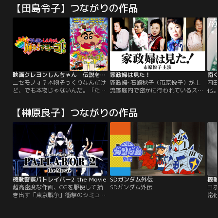
【田島令子】つながりの作品
映画クレヨンしんちゃん 伝説を呼ぶ 踊れ！アミーゴ！
家政婦は見た！
南く
ニセモノォ？本物そっくりなんだけ
家政婦･石崎秋子（市原悦子）が上
内
ど、でも本物じゃないんだ。「ただ
流家庭内で密かに行われているスキ
化
いま」ってウチに帰るのはそっくり
ャンダルを覗き見し､時にはその悪
なぜ
さんの方らしい…カスカベ都市伝
事を正し､またある時はその家庭を
ズ
【榊原良子】つながりの作品
説…本物はどこへ？そんな噂がしん
滅茶苦茶にしてしまう…大人気シリ
の
のすけたちの間でも広がっていた。
ーズ！！※作品の時代背景やオリジ
な
そしてある日、買い物をしている野
ナリティを尊重し、放送当時のまま
治
原一家。しんのすけはお菓子売り場
で配信しております。ご理解くださ
て
を物色していたが案の定、迷子に。
いますよう、お願い申し上げます。
ブ
そこにみさえがしんのすけに近づい
てくる。
機動警察パトレイバー2 the Movie
SDガンダム外伝
機
超高密度な作画、CGを駆使して描
SDガンダム外伝
ロ
き出す「東京戦争」衝撃のシミュレ
常
ーション。もはや、パトレイバーは
密
アニメの枠では語り切れない！
ク