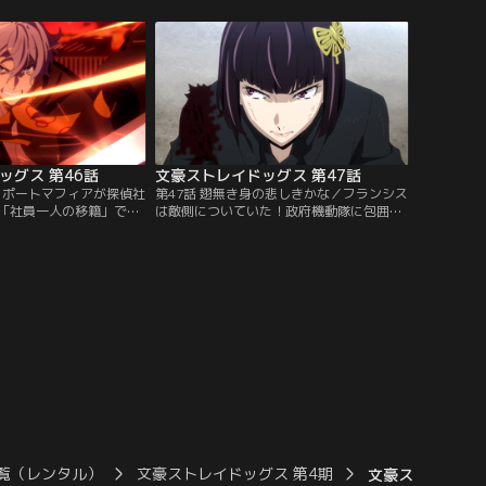
して、プシュキンから得
る。さらには、フョードルの寄越した送迎
がかりに、証拠隠滅の専
車にまで乗り込んできて……！？隣に座る
屋」があらわれるという
人物が誰かも知らず、今の自分が抱えるい
だった。
くつかの謎における推理を展開していく乱
歩。
ッグス 第46話
文豪ストレイドッグス 第47話
む／ポートマフィアが探偵社
第47話 翅無き身の悲しきかな／フランシス
「社員一人の移籍」であ
は敵側についていた！政府機動隊に包囲さ
分を目的に提示したこと
れ、ポートマフィアの秘密通路へ逃げ込ん
憤る。フランシスは、昏
だ探偵社。追撃者の中に猟犬が一人いるこ
ットを治癒することを条
とを察した与謝野は、谷崎と賢治にバラバ
イズオブゴッド）」の使
ラに逃げることを提案する。誰が生き残っ
う。だが、彼は勝算のあ
ても、探偵社再建に命を懸けることを約束
。罠の可能性もある中、
して--。一人になった与謝野に迫る、雨合
引場所へ向かった。
羽の男。そこを救ったのは…。
覧（レンタル）
文豪ストレイドッグス 第4期
文豪ストレイドッ