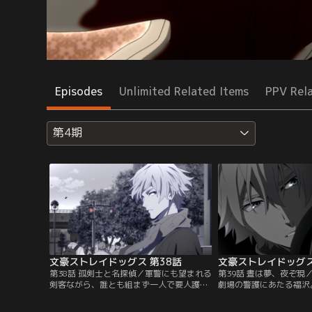
Episodes
Unlimited Related Items
PPV Rel
第4期
文豪ストレイドッグス 第38話
文豪ストレイドッグス
第38話 孤剣士と名探偵／軍警にも望まれる
第39話 晝は夢、夜ぞ現
剣客ながら、誰とも組まず一人で要人護衛
劇場の警護にあたる福沢
の任にあたる孤高の無頼人、福沢諭吉。こ
抜いた乱歩の類まれなる
の日、彼は自己嫌悪に陥っていた。依頼人
ともに、思ったことをは