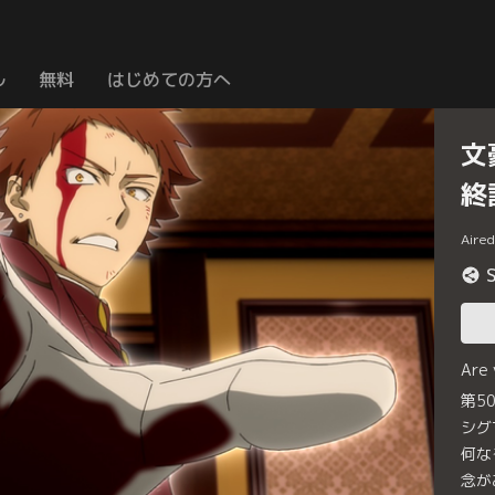
ル
無料
はじめての方へ
文
終
Aire
Are
第5
シグ
何な
念が