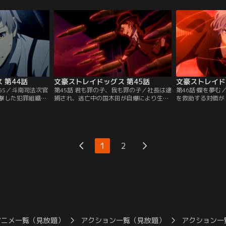
した福沢は、彼の
とを真に受け、すっかり調子づいていた。
すことを誓う。そ
トロールできる道
そして、事情調査に向かうべく一人で巡査
た証言と写真を手
れた眼鏡を与え
の車に乗り込むのだが…。届いた凶報に、
門家である「隠滅
いるんだよ。敵の
福沢は思い出す。乱歩が、もっと大きな事
展望台へ向かうの
が、事件は…。
件を暴き出すつもりだと…。
 第44話
文豪ストレイドッグス 第45話
文豪ストレイド
DOGS／斗南司法次官
第45話 君も罪の子、我も罪の子／社長は逮
第46話 蝶を夢
撃した犯罪組織
捕され、逃亡中の国木田が自爆により生死
を救助する対価が
コライの策略によ
不明。太宰もまた、ポートマフィア時代の
ると聞き、森が自
テロリストである
罪が明るみとなり、収監されていた。これ
を汲んだ与謝野は
う。そして、別の
がフョードルの描くシナリオならば、敦と
睡状態のマーガレ
ていた乱歩もまた
鏡花のたった2人で立ち向かえるわけもな
件に「神の目（ア
われることとなる
い--。絶望の中、それでも敦は顔を上げ
用を許可するとい
1
2
の異能力による現
た。探偵社の無実を証明する鍵は、この顛
る方に与する男だ
末を警告していた虫太郎だ。
与謝野は一人で取
アニメ一覧（見放題）
アクション一覧（見放題）
アクション一