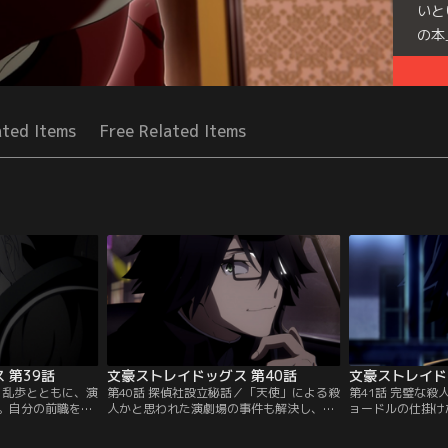
いと
の本
Seri
ated Items
Free Related Items
 第39話
文豪ストレイドッグス 第40話
文豪ストレイド
／乱歩とともに、演
第40話 探偵社設立秘話／「天使」による殺
第41話 完璧な
。自分の前職を見
人かと思われた演劇場の事件も解決し、あ
ョードルの仕掛け
推理力を認めると
らためて乱歩の慧眼を讃える福沢。だが、
罪に問われる国木
ばかり無く口にし
乱歩は自分が「異能力者」だと言われたこ
た乱歩もまた悔恨