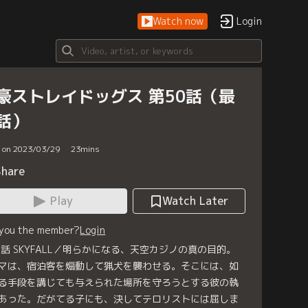
Watch now
Login
豪ストレイドッグス 第50話（最
話）
d on 2023/03/29
23
mins
Share
Play
Watch Later
 you the member?
Login
0話 SKYFALL／明らかになる、天空カジノの真の目的。
マは、宿泊客を煽動して猟犬を襲わせる。そこには、如
る手段を講じても与えられた場所を守ろうとする彼の執
あった。だがてる子にも、決してテロリストには屈しま