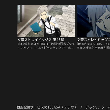
の会社社長が暗殺されてしまったのだ。現
てしまう幼さに業を煮や
場では、すでに犯人が捕らえられていた
「異能力」が自在にコン
が、福沢はその状況に違和感を覚える。そ
具だと嘘をつき、ありふ
こに、事務見習いの面接を受ける予定だっ
る。「僕にはもう見えて
たという学生帽の少年がやって来て…。
狙いも計画も全部」。だ
文豪ストレイドッグス 第43話
文豪ストレイドッグス
第43話 悲劇なる日曜日／凶悪犯罪者プシュ
第44話 DOGS HUNT 
キンとフョードルを捕らえたことで、武装
を長とする秘密会議を襲
探偵社は祓魔梓弓章を与えられることとな
「天人五衰」。だが、ニ
った。一民間企業としては類を見ない栄誉
って、国木田たちがその
である。そこへ、政府より緊急要請が入
ように仕立てられてしま
る。同一犯による4件の連続殺害事件--。
ルートから事件にあたっ
「天人五衰」という猟奇的な殺害方法に見
種田長官襲撃犯として追
出されたある共通点から、起こるであろう
のだった。これは、ただ
あと1件を未然に阻止すべく…。
実改変ではない。
動画配信サービスのTELASA（テラサ）
ジャンル