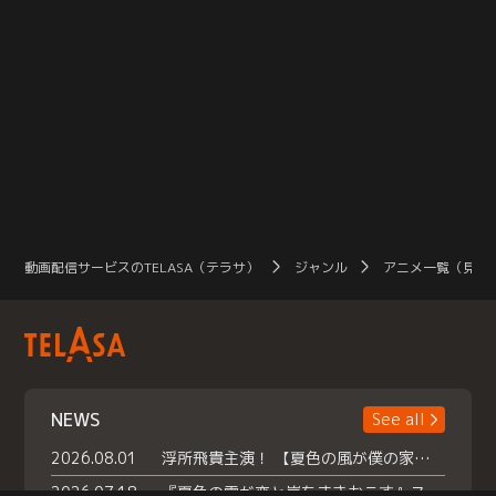
動画配信サービスのTELASA（テラサ）
ジャンル
アニメ一覧（見放
NEWS
See all
2026.08.01
浮所飛貴主演！ 【夏色の風が僕の家にやってきた】 本日よりテラサで独占配信スタート！
2026.07.18
『夏色の雲が恋と嵐をまきおこす』スペシャルメイキング 【Part1】2026年７月18日（土）23時30分～配信スタート！話題のシーンの裏側を大公開！豪華キャスト大集合！ 『武宮家 真夏の家族会議』開催！