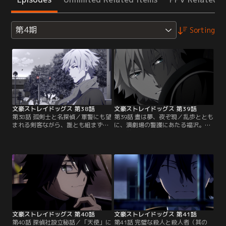
第4期
Sorting
文豪ストレイドッグス 第38話
文豪ストレイドッグス 第39話
第38話 孤剣士と名探偵／軍警にも望
第39話 晝は夢、夜ぞ現／乱歩ととも
まれる剣客ながら、誰とも組まず一
に、演劇場の警護にあたる福沢。自
人で要人護衛の任にあたる孤高の無
分の前職を見抜いた乱歩の類まれな
頼人、福沢諭吉。この日、彼は自己
る推理力を認めるとともに、思った
嫌悪に陥っていた。依頼人の会社社
ことをはばかり無く口にしてしまう
長が暗殺されてしまったのだ。現場
幼さに業を煮やした福沢は、彼の
では、すでに犯人が捕らえられてい
「異能力」が自在にコントロールで
たが、福沢はその状況に違和感を覚
きる道具だと嘘をつき、ありふれた
える。そこに、事務見習いの面接を
眼鏡を与える。「僕にはもう見えて
受ける予定だったという学生帽の少
いるんだよ。敵の狙いも計画も全
年がやって来て…。
部」。だが、事件は…。
文豪ストレイドッグス 第40話
文豪ストレイドッグス 第41話
第40話 探偵社設立秘話／「天使」に
第41話 完璧な殺人と殺人者（其の