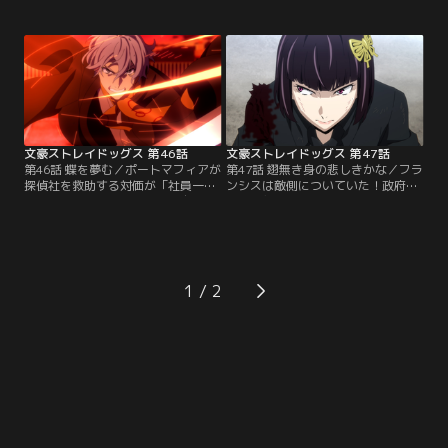
コライの策略によって、国木田たち
ートマフィア時代の罪が明るみとな
がそのテロリストであるように仕立
り、収監されていた。これがフョー
てられてしまう。そして、別のルー
ドルの描くシナリオならば、敦と鏡
トから事件にあたっていた乱歩もま
花のたった2人で立ち向かえるわけ
た種田長官襲撃犯として追われるこ
もない--。絶望の中、それでも敦は
ととなるのだった。これは、ただの
顔を上げた。探偵社の無実を証明す
異能力による現実改変ではない。
る鍵は、この顛末を警告していた虫
太郎だ。
文豪ストレイドッグス 第46話
文豪ストレイドッグス 第47話
第46話 蝶を夢む／ポートマフィアが
第47話 翅無き身の悲しきかな／フラ
探偵社を救助する対価が「社員一人
ンシスは敵側についていた！政府機
の移籍」であると聞き、森が自分を
動隊に包囲され、ポートマフィアの
目的に提示したことを汲んだ与謝野
秘密通路へ逃げ込んだ探偵社。追撃
は憤る。フランシスは、昏睡状態の
者の中に猟犬が一人いることを察し
マーガレットを治癒することを条件
た与謝野は、谷崎と賢治にバラバラ
に「神の目（アイズオブゴッド）」
に逃げることを提案する。誰が生き
の使用を許可するという。だが、彼
残っても、探偵社再建に命を懸ける
1
は勝算のある方に与する男だ。罠の
ことを約束して--。一人になった与
可能性もある中、与謝野は一人で取
謝野に迫る、雨合羽の男。そこを救
引場所へ向かった。
ったのは…。