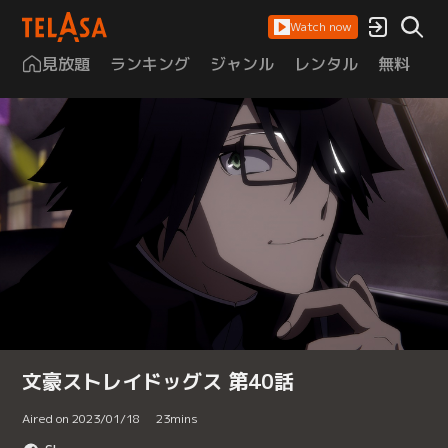
Watch now
見放題
ランキング
ジャンル
レンタル
無料
は
文豪ストレイドッグス 第40話
Aired on 2023/01/18
23
mins