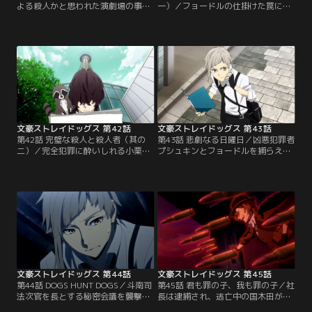
よる殺人かと思われた演劇場の事件
一）／フョードルの仕掛けた罠によ
も解決し、あらためて乱歩の慧眼を
り、少女爆殺の罪に問われる国木
讃える福沢。だが、乱歩は自分が
田。それを見破れなかった乱歩もま
「異能力者」だと言われたことを真
た悔恨をつのらせ、冤罪を晴らすこ
に受け、すっかり調子づいていた。
とを誓う。そして、プシュキンから
そして、事情調査に向かうべく一人
得た証言と写真を手がかりに、証拠
で巡査の車に乗り込むのだが…。届
隠滅の専門家である「隠滅屋」があ
いた凶報に、福沢は思い出す。乱歩
らわれるという展望台へ向かうのだ
が、もっと大きな事件を暴き出すつ
った。
もりだと…。
文豪ストレイドッグス 第42話
文豪ストレイドッグス 第43話
第42話 完璧な殺人と殺人者（其の
第43話 悲劇なる日曜日／凶悪犯罪者
二）／完全犯罪に酔いしれる小栗虫
プシュキンとフョードルを捕らえた
太郎。だがそこへ、あきらめて帰ろ
ことで、武装探偵社は祓魔梓弓章を
うとした乱歩がタクシー乗り場を尋
与えられることとなった。一民間企
ねてくるという珍事が起こる。さら
業としては類を見ない栄誉である。
には、フョードルの寄越した送迎車
そこへ、政府より緊急要請が入る。
にまで乗り込んできて……！？隣に
同一犯による4件の連続殺害事件--。
座る人物が誰かも知らず、今の自分
「天人五衰」という猟奇的な殺害方
が抱えるいくつかの謎における推理
法に見出されたある共通点から、起
を展開していく乱歩。
こるであろうあと1件を未然に阻止
すべく…。
文豪ストレイドッグス 第44話
文豪ストレイドッグス 第45話
第44話 DOGS HUNT DOGS／斗南司
第45話 君も罪の子、我も罪の子／社
法次官を長とする秘密会議を襲撃し
長は逮捕され、逃亡中の国木田が自
た犯罪組織「天人五衰」。だが、ニ
爆により生死不明。太宰もまた、ポ