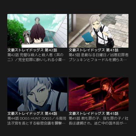
も解決し、あらためて乱歩の慧眼を
り、少女爆殺の罪に問われる国木
讃える福沢。だが、乱歩は自分が
田。それを見破れなかった乱歩もま
「異能力者」だと言われたことを真
た悔恨をつのらせ、冤罪を晴らすこ
に受け、すっかり調子づいていた。
とを誓う。そして、プシュキンから
そして、事情調査に向かうべく一人
得た証言と写真を手がかりに、証拠
で巡査の車に乗り込むのだが…。届
隠滅の専門家である「隠滅屋」があ
いた凶報に、福沢は思い出す。乱歩
らわれるという展望台へ向かうのだ
が、もっと大きな事件を暴き出すつ
った。
もりだと…。
文豪ストレイドッグス 第42話
文豪ストレイドッグス 第43話
第42話 完璧な殺人と殺人者（其の
第43話 悲劇なる日曜日／凶悪犯罪者
二）／完全犯罪に酔いしれる小栗虫
プシュキンとフョードルを捕らえた
太郎。だがそこへ、あきらめて帰ろ
ことで、武装探偵社は祓魔梓弓章を
うとした乱歩がタクシー乗り場を尋
与えられることとなった。一民間企
ねてくるという珍事が起こる。さら
業としては類を見ない栄誉である。
には、フョードルの寄越した送迎車
そこへ、政府より緊急要請が入る。
にまで乗り込んできて……！？隣に
同一犯による4件の連続殺害事件--。
座る人物が誰かも知らず、今の自分
「天人五衰」という猟奇的な殺害方
が抱えるいくつかの謎における推理
法に見出されたある共通点から、起
を展開していく乱歩。
こるであろうあと1件を未然に阻止
すべく…。
文豪ストレイドッグス 第44話
文豪ストレイドッグス 第45話
第44話 DOGS HUNT DOGS／斗南司
第45話 君も罪の子、我も罪の子／社
法次官を長とする秘密会議を襲撃し
長は逮捕され、逃亡中の国木田が自
た犯罪組織「天人五衰」。だが、ニ
爆により生死不明。太宰もまた、ポ
コライの策略によって、国木田たち
ートマフィア時代の罪が明るみとな