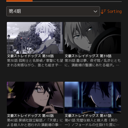
第4期
Sorting
文豪ストレイドッグス 第38話
文豪ストレイドッグス 第39話
第38話 孤剣士と名探偵／軍警にも望
第39話 晝は夢、夜ぞ現／乱歩ととも
まれる剣客ながら、誰とも組まず一
に、演劇場の警護にあたる福沢。自
人で要人護衛の任にあたる孤高の無
分の前職を見抜いた乱歩の類まれな
頼人、福沢諭吉。この日、彼は自己
る推理力を認めるとともに、思った
嫌悪に陥っていた。依頼人の会社社
ことをはばかり無く口にしてしまう
長が暗殺されてしまったのだ。現場
幼さに業を煮やした福沢は、彼の
では、すでに犯人が捕らえられてい
「異能力」が自在にコントロールで
たが、福沢はその状況に違和感を覚
きる道具だと嘘をつき、ありふれた
える。そこに、事務見習いの面接を
眼鏡を与える。「僕にはもう見えて
受ける予定だったという学生帽の少
いるんだよ。敵の狙いも計画も全
年がやって来て…。
部」。だが、事件は…。
文豪ストレイドッグス 第40話
文豪ストレイドッグス 第41話
第40話 探偵社設立秘話／「天使」に
第41話 完璧な殺人と殺人者（其の
よる殺人かと思われた演劇場の事件
一）／フョードルの仕掛けた罠によ