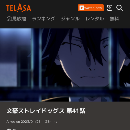
Watch now
見放題
ランキング
ジャンル
レンタル
無料
は
文豪ストレイドッグス 第41話
Aired on 2023/01/25
23
mins