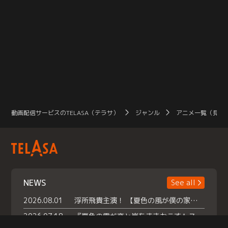
動画配信サービスのTELASA（テラサ）
ジャンル
アニメ一覧（見放
NEWS
See all
2026.08.01
浮所飛貴主演！ 【夏色の風が僕の家にやってきた】 本日よりテラサで独占配信スタート！
2026.07.18
『夏色の雲が恋と嵐をまきおこす』スペシャルメイキング 【Part1】2026年７月18日（土）23時30分～配信スタート！話題のシーンの裏側を大公開！豪華キャスト大集合！ 『武宮家 真夏の家族会議』開催！