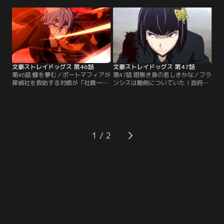
がそのテロリストであるように仕立
り、収監されていた。これがフョー
てられてしまう。そして、別のルー
ドルの描くシナリオならば、敦と鏡
トから事件にあたっていた乱歩もま
花のたった2人で立ち向かえるわけ
た種田長官襲撃犯として追われるこ
もない--。絶望の中、それでも敦は
ととなるのだった。これは、ただの
顔を上げた。探偵社の無実を証明す
異能力による現実改変ではない。
る鍵は、この顛末を警告していた虫
太郎だ。
文豪ストレイドッグス 第46話
文豪ストレイドッグス 第47話
第46話 蝶を夢む／ポートマフィアが
第47話 翅無き身の悲しきかな／フラ
探偵社を救助する対価が「社員一人
ンシスは敵側についていた！政府機
の移籍」であると聞き、森が自分を
動隊に包囲され、ポートマフィアの
目的に提示したことを汲んだ与謝野
秘密通路へ逃げ込んだ探偵社。追撃
は憤る。フランシスは、昏睡状態の
者の中に猟犬が一人いることを察し
マーガレットを治癒することを条件
た与謝野は、谷崎と賢治にバラバラ
に「神の目（アイズオブゴッド）」
に逃げることを提案する。誰が生き
の使用を許可するという。だが、彼
残っても、探偵社再建に命を懸ける
1
は勝算のある方に与する男だ。罠の
ことを約束して--。一人になった与
可能性もある中、与謝野は一人で取
謝野に迫る、雨合羽の男。そこを救
引場所へ向かった。
ったのは…。