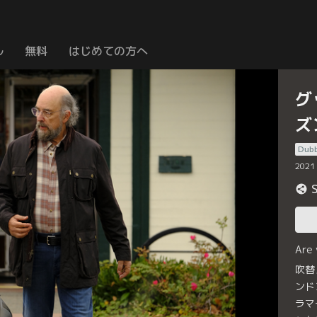
ル
無料
はじめての方へ
グ
ズ
Dub
2021
Are
吹替
ンド
ラマ