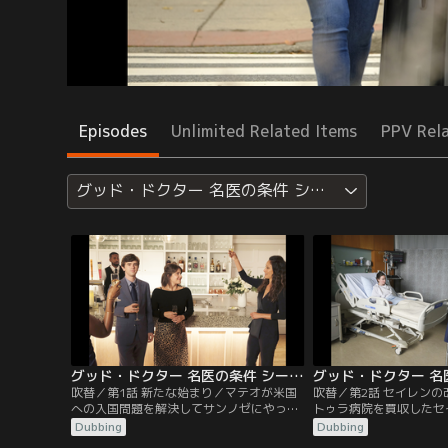
Episodes
Unlimited Related Items
PPV Rel
グッド・ドクター 名医の条件 シーズン5
グッド・ドクター 名医の条件 シーズン5 第01話／吹替
吹替／第1話 新たな始まり／マテオが米国
吹替／第2話 セイレン
への入国問題を解決してサンノゼにやって
トゥラ病院を買収したセ
来る。リムは戸惑うが2人は熱々だ。病院
キュア・ファミリー』方
Dubbing
Dubbing
ではモーガンが息切れや頭痛の症状を訴え
う。グラスマンはセイレ