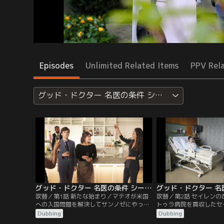
Episodes
Unlimited Related Items
PPV Rel
グッド・ドクター 名医の条件 シーズン5
グッド・ドクター 名医の条件 シーズン5 第01話／吹替
吹替／第1話 新たな始まり／マテオが米国
吹替／第2話 セイレン
への入国問題を解決してサンノゼにやって
トゥラ病院を買収したセ
来る。リムは戸惑うが2人は熱々だ。病院
キュア・ファミリー』方
Dubbing
Dubbing
ではモーガンが息切れや頭痛の症状を訴え
う。グラスマンはセイレ