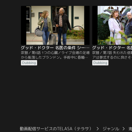
る患者セイレンを診察する。注意欠陥多動
け病院に残ることに。そ
症（ADHD）の薬の服用をしばらくやめる
大会後に体調を崩し、病
ことになったセイレンは、病院内をうろつ
学生マデリンがステージ
いて皆を振り回す。一方、リアは結婚式の
判明。余命わずかのため
準備に余念がないが…。
ぶが、マデリンは彼女に
る。
グッド・ドクター 名医の条件 シーズン5 第06話／吹替
吹替／第6話 1つの心臓／ライブ会場の足場
吹替／第7話 失われた
から転落したブランドン。手術中に昏睡状
アは挙式するのに良さそ
態となり、脳死は避けられない。ドラマー
るが、その帰り道で自動
Dubbing
Dubbing
を目指す彼を受け入れられずに、疎遠にな
遇、26週の妊婦アルマ
っていたことを後悔する父親を見たショー
病院に搬送する。早速処
ンは、ブランドンを救おうと奮闘する。一
が安定したかに見えたア
方、心臓が悪く、移植しなければ持たない
遅延反応で胎盤剥離が起
少年オリーにブランドンの心臓を移植しよ
スマンは自宅を売却しよ
うと考えるアレックス。
るが、そこに元妻イラー
動画配信サービスのTELASA（テラサ）
ジャンル