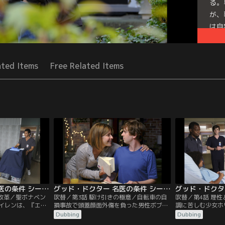
る。
が、
は自
ナが
Seri
ated Items
Free Related Items
グッド・ドクター 名医の条件 シーズン5 第02話／吹替
グッド・ドクター 名医の条件 シーズン5 第03話／吹替
の改革／聖ボナベン
吹替／第3話 駆け引きの極意／自転車の自
吹替／第4話 理
イレンは、『エシ
損事故で頭蓋顔面外傷を負った男性ボブ。
調に苦しむ少女ホ
式で改革を行な
ショーンは3D-CTを用いた手術などが3回
師に腸の炎症と診
Dubbing
Dubbing
ンに説得され形だ
必要だと判断するが、その手術はボブが加
い父親ウォルトは