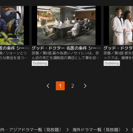
んな中、陸上競技
入する保険の適用外のため、セイレンは許
パチーではと考え
院で血を吐いた大
可しない。悩むリムに、ジョーダンが手術
たため、手術後検
4のメラノーマと
の回数を減らす案を思い付く。一方、アン
は当たっていた。
実母エステルを呼
ドリュースのチームは、てんかんの発作を
トも治療検討に加
冷たい態度を取
持つジェナを診る。
るときに指を鳴ら
グッド・ドクター 名医の条件 シーズン5 第07話／吹替
グッド・ドクター 名医の条件 シーズン5 第08話／吹替
信頼／ショーンとリ
吹替／第8話 届かぬ思い／セイレンは、赤
吹替／第9話 彼
うな教会を見つけ
ん坊の死亡を調剤部の責任にして事を収め
ックスは、鎖骨を
車事故現場に遭
る。薬剤師のフリームスは、利益優先で進
ジョーは、歌舞伎
Dubbing
Dubbing
を聖ボナベントゥラ
めた結果だとセイレンを責めるが太刀打ち
る上に知的障害も
置がなされ、容体
できず、この件について口外しない条件で
車いすに移そうと
ルマだが、事故の
解雇手当を受け取る。一方、ショーンは飲
ろがジョーは、重
きる。一方、グラ
酒運転の自損事故で足を粉砕骨折したフィ
感じていないこと
1
2
うとサンノゼに戻
ルを担当。フラれて泥酔したという彼のも
レンは外科部長を
ナが現われる。
とに駆け付けた相手の女性は…。
に交代させ…。
海外・アジアドラマ一覧（見放題）
海外ドラマ一覧（見放題）