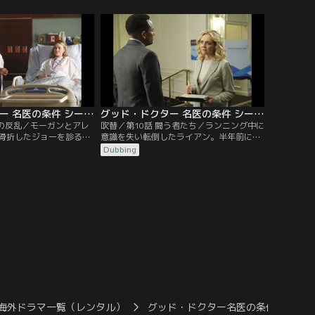
る。腸閉塞を起こしてい
せたいソンは拒否する。また、手術で顎は
体を調べると彼の見立て
修復されたが、切除しなければ余命は1年
セイレンの指示でウォル
足らずの腫瘍が見つかる。そんな中、顧客
わることになるが、考え
評価のスコアが一同に知らされ、ショーン
す癖がショーンを…。
は外科で最下位となる。
グッド・ドクター 名医の条件 シーズン5 第09話／吹替
グッド・ドクター 名医の条件 シーズン5 第10話／吹替
女の反乱／モーガンとアレ
吹替／第10話 闘う者たち／ランニング中に
骨折したジョーを診る。
意識を失い転倒したライアン。半年前に友
症候群で筋力に問題があ
人から肝臓を提供され移植手術を受けてい
Dubbing
持つ息子コーディーを、
たライアンだが、背中に発疹が出た後に黄
して転倒したのだ。とこ
疸が見られ、肝臓がんと判明する。ライア
症にもかかわらず痛みを
ンが移植したのは微小腫瘍のある肝臓だっ
が判明する。一方、セイ
たのだ。一方ショーンは、セイレンの横暴
リムからアンドリュース
に耐えかねて病院を辞めるとたんかを切っ
てしまうが、グラスマンとリアの説得
で…。
海外ドラマ一覧（レンタル）
グッド・ドクター名医の条件 S5／吹