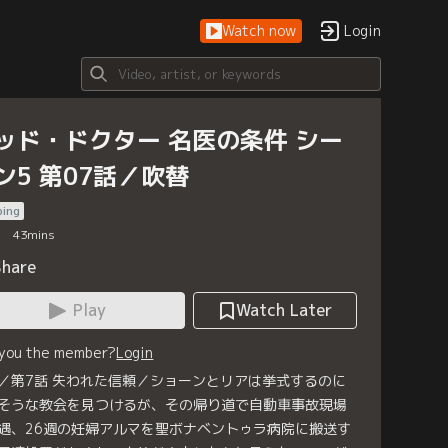
Watch now
Login
ッド・ドクター 名医の条件 シー
ン5 第07話／吹替
bing
43
mins
Share
Play
Watch Later
 you the member?
Login
／第7話 失われた信頼／ショーンとリアは挙式するのに
そうな教会を見つけるが、その帰り道で自動車事故現場
遇、26週の妊婦アルマを聖ボナベントゥラ病院に搬送す