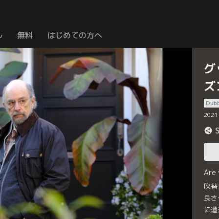
ル
無料
はじめての方へ
グ
ズ
Dub
2021
Are
吹替
良さ
に遭