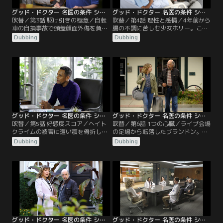
グッド・ドクター 名医の条件 シーズン5 第03話／吹替
グッド・ドクター 名医の条件 シーズン5 第04話／吹替
吹替／第3話 駆け引きの極意／自転
吹替／第4話 理性と感情／4年前から
車の自損事故で頭蓋顔面外傷を負っ
腸の不調に苦しむ少女ホリー。これ
た男性ボブ。ショーンは3D-CTを用
まで大勢の医師に腸の炎症と診断さ
Dubbing
Dubbing
いた手術などが3回必要だと判断す
れるも、納得いかない父親ウォルト
るが、その手術はボブが加入する保
は独学で勉強し、腹部ミオパチーで
険の適用外のため、セイレンは許可
はと考える。腸閉塞を起こしていた
しない。悩むリムに、ジョーダンが
ため、手術後検体を調べると彼の見
手術の回数を減らす案を思い付く。
立ては当たっていた。セイレンの指
一方、アンドリュースのチームは、
示でウォルトも治療検討に加わるこ
てんかんの発作を持つジェナを診
とになるが、考えるときに指を鳴ら
る。
す癖がショーンを…。
グッド・ドクター 名医の条件 シーズン5 第05話／吹替
グッド・ドクター 名医の条件 シーズン5 第06話／吹替
吹替／第5話 好感度スコア／ヘイト
吹替／第6話 1つの心臓／ライブ会場
クライムの被害に遭い顎を骨折した
の足場から転落したブランドン。手
金物店経営者のソン。差別に屈せず
術中に昏睡状態となり、脳死は避け
Dubbing
Dubbing
被害届を出すよう娘のエミリーから
られない。ドラマーを目指す彼を受
勧められるが、穏便に済ませたいソ
け入れられずに、疎遠になっていた
ンは拒否する。また、手術で顎は修
ことを後悔する父親を見たショーン
復されたが、切除しなければ余命は
は、ブランドンを救おうと奮闘す
1年足らずの腫瘍が見つかる。そん
る。一方、心臓が悪く、移植しなけ
な中、顧客評価のスコアが一同に知
れば持たない少年オリーにブランド
らされ、ショーンは外科で最下位と
ンの心臓を移植しようと考えるアレ
なる。
ックス。
グッド・ドクター 名医の条件 シーズン5 第07話／吹替
グッド・ドクター 名医の条件 シーズン5 第08話／吹替