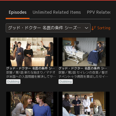
Episodes
Unlimited Related Items
PPV Related I
グッド・ドクター 名医の条件 シーズン5
Sorting
グッド・ドクター 名医の条件 シーズン5 第01話／吹替
グッド・ドクター 名医の条件 シーズン5 第02話／吹替
吹替／第1話 新たな始まり／マテオ
吹替／第2話 セイレンの改革／聖ボ
が米国への入国問題を解決してサン
ナベントゥラ病院を買収したセイレ
ノゼにやって来る。リムは戸惑うが
ンは、『エシキュア・ファミリー』
Dubbing
Dubbing
2人は熱々だ。病院ではモーガンが
方式で改革を行なう。グラスマンは
息切れや頭痛の症状を訴える患者セ
セイレンに説得され形だけ病院に残
イレンを診察する。注意欠陥多動症
ることに。そんな中、陸上競技大会
（ADHD）の薬の服用をしばらくや
後に体調を崩し、病院で血を吐いた
めることになったセイレンは、病院
大学生マデリンがステージ4のメラ
内をうろついて皆を振り回す。一
ノーマと判明。余命わずかのため実
方、リアは結婚式の準備に余念がな
母エステルを呼ぶが、マデリンは彼
いが…。
女に冷たい態度を取る。