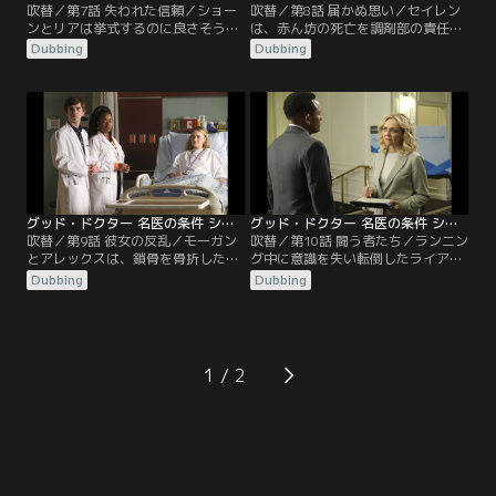
吹替／第7話 失われた信頼／ショー
吹替／第8話 届かぬ思い／セイレン
ンとリアは挙式するのに良さそうな
は、赤ん坊の死亡を調剤部の責任に
教会を見つけるが、その帰り道で自
して事を収める。薬剤師のフリーム
Dubbing
Dubbing
動車事故現場に遭遇、26週の妊婦ア
スは、利益優先で進めた結果だとセ
ルマを聖ボナベントゥラ病院に搬送
イレンを責めるが太刀打ちできず、
する。早速処置がなされ、容体が安
この件について口外しない条件で解
定したかに見えたアルマだが、事故
雇手当を受け取る。一方、ショーン
の遅延反応で胎盤剥離が起きる。一
は飲酒運転の自損事故で足を粉砕骨
方、グラスマンは自宅を売却しよう
折したフィルを担当。フラれて泥酔
とサンノゼに戻るが、そこに元妻イ
したという彼のもとに駆け付けた相
ラーナが現われる。
手の女性は…。
グッド・ドクター 名医の条件 シーズン5 第09話／吹替
グッド・ドクター 名医の条件 シーズン5 第10話／吹替
吹替／第9話 彼女の反乱／モーガン
吹替／第10話 闘う者たち／ランニン
とアレックスは、鎖骨を骨折したジ
グ中に意識を失い転倒したライア
ョーを診る。ジョーは、歌舞伎症候
ン。半年前に友人から肝臓を提供さ
Dubbing
Dubbing
群で筋力に問題がある上に知的障害
れ移植手術を受けていたライアンだ
も持つ息子コーディーを、車いすに
が、背中に発疹が出た後に黄疸が見
移そうとして転倒したのだ。ところ
られ、肝臓がんと判明する。ライア
がジョーは、重症にもかかわらず痛
ンが移植したのは微小腫瘍のある肝
みを感じていないことが判明する。
臓だったのだ。一方ショーンは、セ
1
一方、セイレンは外科部長をリムか
イレンの横暴に耐えかねて病院を辞
らアンドリュースに交代させ…。
めるとたんかを切ってしまうが、グ
ラスマンとリアの説得で…。