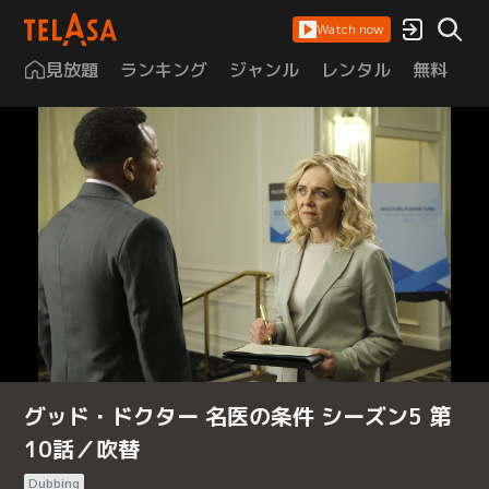
Watch now
見放題
ランキング
ジャンル
レンタル
無料
は
グッド・ドクター 名医の条件 シーズン5 第
10話／吹替
Dubbing