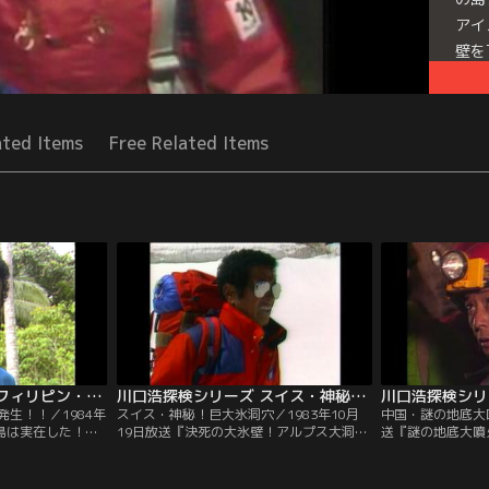
アイ
壁を
地球
Mor
ated Items
Free Related Items
Seri
川口浩探検シリーズ フィリピン・毒蛇異常大発生！！
川口浩探検シリーズ スイス・神秘！巨大氷洞穴
生！！／1984年
スイス・神秘！巨大氷洞穴／1983年10月
中国・謎の地底大噴
蛇島は実在した！！
19日放送『決死の大氷壁！アルプス大洞穴
送『謎の地底大噴
常発生大群団を追
に謎の巨大氷宮殿は実在した！！』“世界
象“千人水”は実
に浮かぶ禁断の無
の屋根”とも言われるスイス・アルプスの
ら南に120kmに
は、全島が蛇の一大
洞穴にあるという巨大氷宮殿。その宮殿に
を上げると、大地