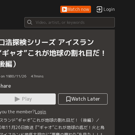
Watch now
Login
口浩探検シリーズ アイスラン
“ギャオ”これが地球の割れ目だ！
後編）
d on 1980/11/26
47
mins
Share
Play
Watch Later
 you the member?
Login
スランド“ギャオ”これが地球の割れ目だ！（後編）／
80年11月26日放送『“ギャオ”これが地球の底だ！火と鳥
アイスランド地底大洞穴に“悪魔の腹わた”を見た！！』