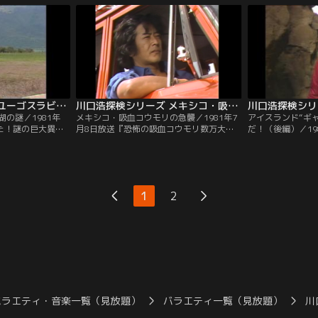
島。探検隊は、決
たどり着くため、探検隊が発見したルート
いう不可思議な泉
陸した。
は3500mという高地を走る細い一本の稜線
を探るべく、現地
だった。
たのは、闇で光る
川口浩探検シリーズ ユーゴスラビア・消えた湖の謎
川口浩探検シリーズ メキシコ・吸血コウモリの急襲
の謎／1981年
メキシコ・吸血コウモリの急襲／1981年7
アイスランド“ギ
えた！謎の巨大異常
月8日放送『恐怖の吸血コウモリ数万大群
だ！（後編）／19
見た！！』数年に
をメキシコ魔境洞穴に捕獲せよ！！』メキ
ャオ”これが地球
してしまうユーゴ
シコ南部の国境地帯。その闇に君臨する悪
スランド地底大洞
た湖の謎を探るべ
魔の吸血コウモリ。この地獄からの使者が
た！！』アイスラ
トイナ洞窟に潜入
無数の大群となり、家畜を全滅させ、遂に
オに身を投じた探
のは、無数のコウ
は人間をも襲うようになった。ジャングル
恐怖をくぐり、氷
1
2
った。
の奥深くにあるという吸血コウモリの巣窟
だ地球の底には届
へと歩を進める探検隊。
バラエティ・音楽一覧（見放題）
バラエティ一覧（見放題）
川