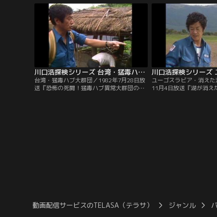
に流れるという伝説の“光る河”の探索に乗
巣窟という戦慄すべき魔
り出した。300mという死の谷に命がけの
死の覚悟でこの蛇島に上
垂直降下で挑む探検隊。
川口浩探検シリーズ 台湾・猛毒ハブ大群団
台湾・猛毒ハブ大群団／1982年7月28日放
ユーゴスラビア・消えた湖
送『恐怖の死闘！猛毒ハブ異常大群団の謎
11月4日放送『湖が消
を台湾秘境洞穴に見た！！』豊かな緑の大
気象をユーゴスラビアに
地にヘビと共生する国、台湾。その奥地で
一度、忽然とその姿を消
猛毒ハブが異常発生した。出血毒を持つと
スラビアの湖。その消え
いうその凶悪な毒牙に噛まれれば、人は数
く、その地底にあるポス
分を待たずに死に至る。そしてその毒牙に
した探検隊を待っていた
かかり、毎年数百人に及ぶ人命が失われて
モリと、謎の中世の城だ
いた。
動画配信サービスのTELASA（テラサ）
ジャンル