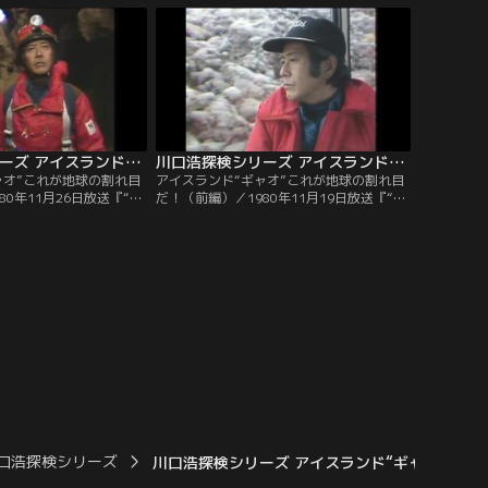
の伝説があった。その謎
村人を襲い、死者まで出したという残忍な
でまず目に飛び込んでき
殺人虎。探検隊は、その血に飢えた牙を追
不気味な木。
った。
川口浩探検シリーズ アイスランド“ギャオ”これが地球の割れ目だ！（後編）
川口浩探検シリーズ アイスランド“ギャオ”これが地球の割れ目だ！（前編）
ャオ”これが地球の割れ目
アイスランド“ギャオ”これが地球の割れ目
80年11月26日放送『“ギ
だ！（前編）／1980年11月19日放送『“ギ
の底だ！火と鳥の島アイ
ャオ”これが地球の割れ目だ！氷の国アイ
穴に“悪魔の腹わた”を見
スランド地底大洞穴に恐怖のマグマ地獄を
ンド“地球の割れ目”ギャ
見た！！』アイスランド全土の中央を南北
検隊。絶壁を下り、滝の
に走る、“地球の割れ目”ギャオ。悪魔が口
の世界に達しても、いま
を開けたような、漆黒の闇の断崖絶壁に、
かない。
探検隊は身を投じた。
口浩探検シリーズ
川口浩探検シリーズ アイスランド“ギャオ”これ