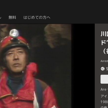
ル
無料
はじめての方へ
川
ド
（
Aire
Are
アイ
19
の島