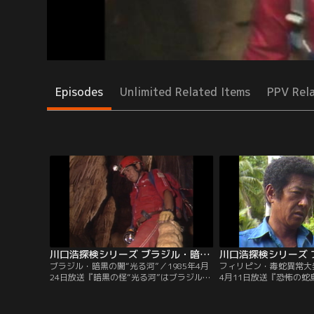
Episodes
Unlimited Related Items
PPV Rel
川口浩探検シリーズ ブラジル・暗黒の闇“光る河”
ブラジル・暗黒の闇“光る河”／1985年4月
フィリピン・毒蛇異常大発
24日放送『暗黒の怪“光る河”はブラジル死
4月11日放送『恐怖の
の妖気大洞穴に実在した！！』南米の灼熱
南フィリピン魔の海に異
の国、ブラジルの南部に切り立った絶壁、
え！！』フィリピンの海
ブラジルキャニオン。探検隊は、その底部
人島--バラン島。ここ