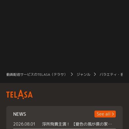
動画配信サービスのTELASA（テラサ）
ジャンル
バラエティ・音楽
NEWS
See all
2026.08.01
浮所飛貴主演！ 【夏色の風が僕の家にやってきた】 本日よりテラサで独占配信スタート！