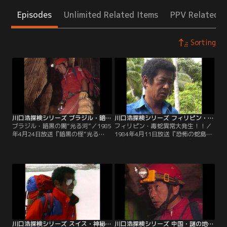
Episodes
Unlimited Related Items
PPV Related I
Sorting
川口浩探検シリーズ ブラジル・暗黒の闇“光る河”
川口浩探検シリーズ フィリピン・毒蛇異常大発生！！
ブラジル・暗黒の闇“光る河”／1985
フィリピン・毒蛇異常大発生！！／
年4月24日放送『暗黒の怪“光る
1984年4月11日放送『恐怖の蛇島は
河”はブラジル死の妖気大洞穴に実
実在した！！南フィリピン魔の海に
在した！！』南米の灼熱の国、ブラ
異常発生大群団を追え！！』フィリ
ジルの南部に切り立った絶壁、ブラ
ピンの海に浮かぶ禁断の無人島--バ
ジルキャニオン。探検隊は、その底
ラン島。ここは、全島が蛇の一大巣
部に流れるという伝説の“光る河”の
窟という戦慄すべき魔島。探検隊
探索に乗り出した。300mという死
は、決死の覚悟でこの蛇島に上陸し
の谷に命がけの垂直降下で挑む探検
た。
隊。
川口浩探検シリーズ スイス・神秘！巨大氷洞穴
川口浩探検シリーズ 中国・謎の地底大噴水