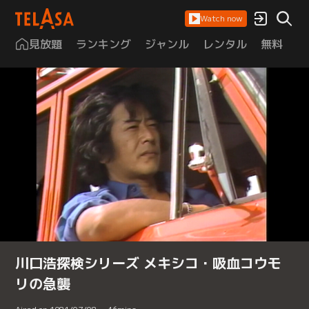
Watch now
見放題
ランキング
ジャンル
レンタル
無料
は
川口浩探検シリーズ メキシコ・吸血コウモ
リの急襲