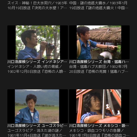
スイス・神秘！巨大氷洞穴／1983年
中国・謎の地底大噴水／1983年1月
10月19日放送『決死の大氷壁！アル
19日放送『謎の地底大噴火！中国竜
プス大洞穴に謎の巨大氷宮殿は実在
口洞に怪現象“千人水”は実在し
した！！』“世界の屋根”とも言われ
た！！』中国・上海から南に120km
るスイス・アルプスの洞穴にあると
に位置する杭州。そこには声を上げ
いう巨大氷宮殿。その宮殿にたどり
ると、大地の底から水が湧き出ると
着くため、探検隊が発見したルート
いう不可思議な泉の伝説があった。
は3500mという高地を走る細い一本
その謎を探るべく、現地でまず目に
の稜線だった。
飛び込んできたのは、闇で光る不気
味な木。
川口浩探検シリーズ インドネシア・人喰い虎の脅威
川口浩探検シリーズ 台湾・猛毒ハブ大群団
インドネシア・人喰い虎の脅威／
台湾・猛毒ハブ大群団／1982年7月
1982年12月8日放送『恐怖の人喰い
28日放送『恐怖の死闘！猛毒ハブ異
トラ！スマトラ奥地密林に血に飢え
常大群団の謎を台湾秘境洞穴に見
た牙を追え！！』インドネシア・ス
た！！』豊かな緑の大地にヘビと共
マトラ。この野生王国の密林には、
生する国、台湾。その奥地で猛毒ハ
人喰い虎が潜んでいた。十数人の村
ブが異常発生した。出血毒を持つと
人を襲い、死者まで出したという残
いうその凶悪な毒牙に噛まれれば、
忍な殺人虎。探検隊は、その血に飢
人は数分を待たずに死に至る。そし
えた牙を追った。
てその毒牙にかかり、毎年数百人に
及ぶ人命が失われていた。
川口浩探検シリーズ ユーゴスラビア・消えた湖の謎
川口浩探検シリーズ メキシコ・吸血コウモリの急襲
ユーゴスラビア・消えた湖の謎／
メキシコ・吸血コウモリの急襲／
1981年11月4日放送『湖が消えた！
1981年7月8日放送『恐怖の吸血コ