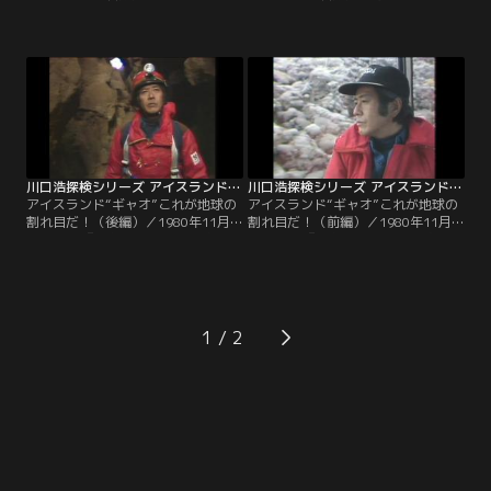
謎の巨大異常気象をユーゴスラビア
ウモリ数万大群をメキシコ魔境洞穴
に見た！！』数年に一度、忽然とそ
に捕獲せよ！！』メキシコ南部の国
の姿を消してしまうユーゴスラビア
境地帯。その闇に君臨する悪魔の吸
の湖。その消えた湖の謎を探るべ
血コウモリ。この地獄からの使者が
く、その地底にあるポストイナ洞窟
無数の大群となり、家畜を全滅さ
に潜入した探検隊を待っていたの
せ、遂には人間をも襲うようになっ
は、無数のコウモリと、謎の中世の
た。ジャングルの奥深くにあるとい
城だった。
う吸血コウモリの巣窟へと歩を進め
る探検隊。
川口浩探検シリーズ アイスランド“ギャオ”これが地球の割れ目だ！（後編）
川口浩探検シリーズ アイスランド“ギャオ”これが地球の割れ目だ！（前編）
アイスランド“ギャオ”これが地球の
アイスランド“ギャオ”これが地球の
割れ目だ！（後編）／1980年11月
割れ目だ！（前編）／1980年11月
26日放送『“ギャオ”これが地球の底
19日放送『“ギャオ”これが地球の割
だ！火と鳥の島アイスランド地底大
れ目だ！氷の国アイスランド地底大
洞穴に“悪魔の腹わた”を見た！！』
洞穴に恐怖のマグマ地獄を見
アイスランド“地球の割れ目”ギャオ
た！！』アイスランド全土の中央を
に身を投じた探検隊。絶壁を下り、
南北に走る、“地球の割れ目”ギャ
滝の恐怖をくぐり、氷の世界に達し
オ。悪魔が口を開けたような、漆黒
1
ても、いまだ地球の底には届かな
の闇の断崖絶壁に、探検隊は身を投
い。
じた。