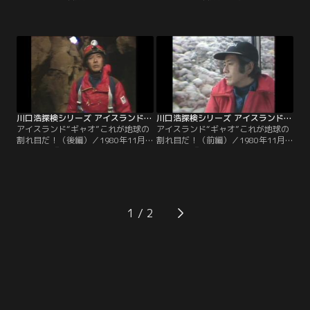
謎の巨大異常気象をユーゴスラビア
ウモリ数万大群をメキシコ魔境洞穴
に見た！！』数年に一度、忽然とそ
に捕獲せよ！！』メキシコ南部の国
の姿を消してしまうユーゴスラビア
境地帯。その闇に君臨する悪魔の吸
の湖。その消えた湖の謎を探るべ
血コウモリ。この地獄からの使者が
く、その地底にあるポストイナ洞窟
無数の大群となり、家畜を全滅さ
に潜入した探検隊を待っていたの
せ、遂には人間をも襲うようになっ
は、無数のコウモリと、謎の中世の
た。ジャングルの奥深くにあるとい
城だった。
う吸血コウモリの巣窟へと歩を進め
る探検隊。
川口浩探検シリーズ アイスランド“ギャオ”これが地球の割れ目だ！（後編）
川口浩探検シリーズ アイスランド“ギャオ”これが地球の割れ目だ！（前編）
アイスランド“ギャオ”これが地球の
アイスランド“ギャオ”これが地球の
割れ目だ！（後編）／1980年11月
割れ目だ！（前編）／1980年11月
26日放送『“ギャオ”これが地球の底
19日放送『“ギャオ”これが地球の割
だ！火と鳥の島アイスランド地底大
れ目だ！氷の国アイスランド地底大
洞穴に“悪魔の腹わた”を見た！！』
洞穴に恐怖のマグマ地獄を見
アイスランド“地球の割れ目”ギャオ
た！！』アイスランド全土の中央を
に身を投じた探検隊。絶壁を下り、
南北に走る、“地球の割れ目”ギャ
滝の恐怖をくぐり、氷の世界に達し
オ。悪魔が口を開けたような、漆黒
1
ても、いまだ地球の底には届かな
の闇の断崖絶壁に、探検隊は身を投
い。
じた。