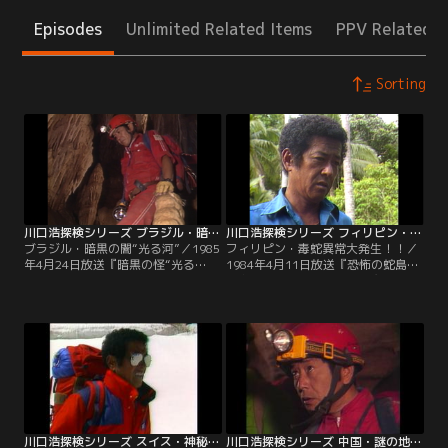
Episodes
Unlimited Related Items
PPV Related I
Sorting
川口浩探検シリーズ ブラジル・暗黒の闇“光る河”
川口浩探検シリーズ フィリピン・毒蛇異常大発生！！
ブラジル・暗黒の闇“光る河”／1985
フィリピン・毒蛇異常大発生！！／
年4月24日放送『暗黒の怪“光る
1984年4月11日放送『恐怖の蛇島は
河”はブラジル死の妖気大洞穴に実
実在した！！南フィリピン魔の海に
在した！！』南米の灼熱の国、ブラ
異常発生大群団を追え！！』フィリ
ジルの南部に切り立った絶壁、ブラ
ピンの海に浮かぶ禁断の無人島--バ
ジルキャニオン。探検隊は、その底
ラン島。ここは、全島が蛇の一大巣
部に流れるという伝説の“光る河”の
窟という戦慄すべき魔島。探検隊
探索に乗り出した。300mという死
は、決死の覚悟でこの蛇島に上陸し
の谷に命がけの垂直降下で挑む探検
た。
隊。
川口浩探検シリーズ スイス・神秘！巨大氷洞穴
川口浩探検シリーズ 中国・謎の地底大噴水