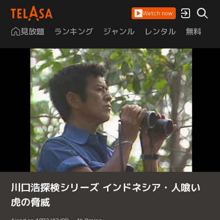
Watch now
見放題
ランキング
ジャンル
レンタル
無料
は
川口浩探検シリーズ インドネシア・人喰い
虎の脅威