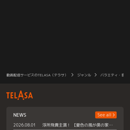
動画配信サービスのTELASA（テラサ）
ジャンル
バラエティ・音楽
NEWS
See all
2026.08.01
浮所飛貴主演！ 【夏色の風が僕の家にやってきた】 本日よりテラサで独占配信スタート！