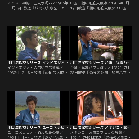
スイス・神秘！巨大氷洞穴／1983年
中国・謎の地底大噴水／1983年1月
10月19日放送『決死の大氷壁！アル
19日放送『謎の地底大噴火！中国竜
プス大洞穴に謎の巨大氷宮殿は実在
口洞に怪現象“千人水”は実在し
した！！』“世界の屋根”とも言われ
た！！』中国・上海から南に120km
るスイス・アルプスの洞穴にあると
に位置する杭州。そこには声を上げ
いう巨大氷宮殿。その宮殿にたどり
ると、大地の底から水が湧き出ると
着くため、探検隊が発見したルート
いう不可思議な泉の伝説があった。
は3500mという高地を走る細い一本
その謎を探るべく、現地でまず目に
の稜線だった。
飛び込んできたのは、闇で光る不気
味な木。
川口浩探検シリーズ インドネシア・人喰い虎の脅威
川口浩探検シリーズ 台湾・猛毒ハブ大群団
インドネシア・人喰い虎の脅威／
台湾・猛毒ハブ大群団／1982年7月
1982年12月8日放送『恐怖の人喰い
28日放送『恐怖の死闘！猛毒ハブ異
トラ！スマトラ奥地密林に血に飢え
常大群団の謎を台湾秘境洞穴に見
た牙を追え！！』インドネシア・ス
た！！』豊かな緑の大地にヘビと共
マトラ。この野生王国の密林には、
生する国、台湾。その奥地で猛毒ハ
人喰い虎が潜んでいた。十数人の村
ブが異常発生した。出血毒を持つと
人を襲い、死者まで出したという残
いうその凶悪な毒牙に噛まれれば、
忍な殺人虎。探検隊は、その血に飢
人は数分を待たずに死に至る。そし
えた牙を追った。
てその毒牙にかかり、毎年数百人に
及ぶ人命が失われていた。
川口浩探検シリーズ ユーゴスラビア・消えた湖の謎
川口浩探検シリーズ メキシコ・吸血コウモリの急襲
ユーゴスラビア・消えた湖の謎／
メキシコ・吸血コウモリの急襲／
1981年11月4日放送『湖が消えた！
1981年7月8日放送『恐怖の吸血コ