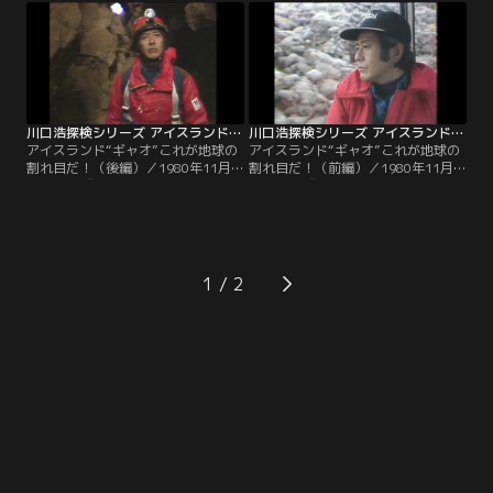
の湖。その消えた湖の謎を探るべ
血コウモリ。この地獄からの使者が
く、その地底にあるポストイナ洞窟
無数の大群となり、家畜を全滅さ
に潜入した探検隊を待っていたの
せ、遂には人間をも襲うようになっ
は、無数のコウモリと、謎の中世の
た。ジャングルの奥深くにあるとい
城だった。
う吸血コウモリの巣窟へと歩を進め
る探検隊。
川口浩探検シリーズ アイスランド“ギャオ”これが地球の割れ目だ！（後編）
川口浩探検シリーズ アイスランド“ギャオ”これが地球の割れ目だ！（前編）
アイスランド“ギャオ”これが地球の
アイスランド“ギャオ”これが地球の
割れ目だ！（後編）／1980年11月
割れ目だ！（前編）／1980年11月
26日放送『“ギャオ”これが地球の底
19日放送『“ギャオ”これが地球の割
だ！火と鳥の島アイスランド地底大
れ目だ！氷の国アイスランド地底大
洞穴に“悪魔の腹わた”を見た！！』
洞穴に恐怖のマグマ地獄を見
アイスランド“地球の割れ目”ギャオ
た！！』アイスランド全土の中央を
に身を投じた探検隊。絶壁を下り、
南北に走る、“地球の割れ目”ギャ
滝の恐怖をくぐり、氷の世界に達し
オ。悪魔が口を開けたような、漆黒
1
ても、いまだ地球の底には届かな
の闇の断崖絶壁に、探検隊は身を投
い。
じた。