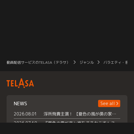
動画配信サービスのTELASA（テラサ）
ジャンル
バラエティ・音楽
NEWS
See all
2026.08.01
浮所飛貴主演！ 【夏色の風が僕の家にやってきた】 本日よりテラサで独占配信スタート！
2026.07.18
『夏色の雲が恋と嵐をまきおこす』スペシャルメイキング 【Part1】2026年７月18日（土）23時30分～配信スタート！話題のシーンの裏側を大公開！豪華キャスト大集合！ 『武宮家 真夏の家族会議』開催！
2026.07.15
救命医・遥（今田）の《心揺さぶる過去》や、 麻酔科医・権野（船越英一郎）の《謎多きプライベート》など… 《知られざるエピソード》を独占配信！