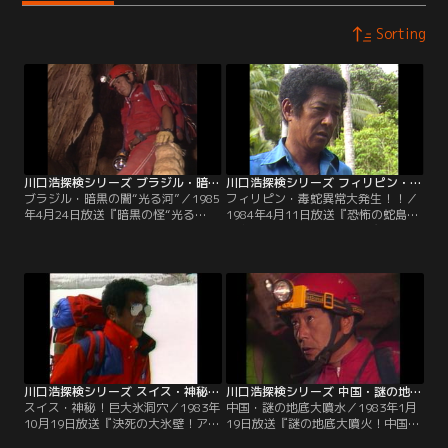
Sorting
川口浩探検シリーズ ブラジル・暗黒の闇“光る河”
川口浩探検シリーズ フィリピン・毒蛇異常大発生！！
ブラジル・暗黒の闇“光る河”／1985
フィリピン・毒蛇異常大発生！！／
年4月24日放送『暗黒の怪“光る
1984年4月11日放送『恐怖の蛇島は
河”はブラジル死の妖気大洞穴に実
実在した！！南フィリピン魔の海に
在した！！』南米の灼熱の国、ブラ
異常発生大群団を追え！！』フィリ
ジルの南部に切り立った絶壁、ブラ
ピンの海に浮かぶ禁断の無人島--バ
ジルキャニオン。探検隊は、その底
ラン島。ここは、全島が蛇の一大巣
部に流れるという伝説の“光る河”の
窟という戦慄すべき魔島。探検隊
探索に乗り出した。300mという死
は、決死の覚悟でこの蛇島に上陸し
の谷に命がけの垂直降下で挑む探検
た。
隊。
川口浩探検シリーズ スイス・神秘！巨大氷洞穴
川口浩探検シリーズ 中国・謎の地底大噴水
スイス・神秘！巨大氷洞穴／1983年
中国・謎の地底大噴水／1983年1月
10月19日放送『決死の大氷壁！アル
19日放送『謎の地底大噴火！中国竜
プス大洞穴に謎の巨大氷宮殿は実在
口洞に怪現象“千人水”は実在し