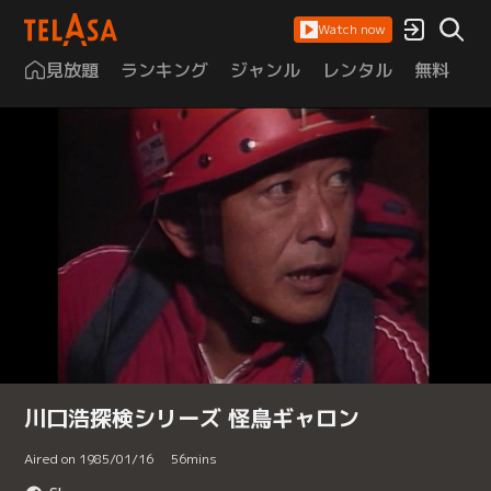
Watch now
見放題
ランキング
ジャンル
レンタル
無料
は
川口浩探検シリーズ 怪鳥ギャロン
Aired on 1985/01/16
56
mins