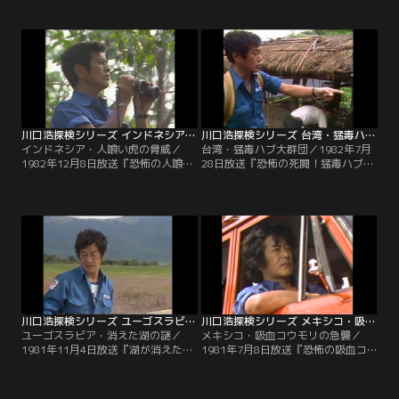
した！！』“世界の屋根”とも言われ
た！！』中国・上海から南に120km
るスイス・アルプスの洞穴にあると
に位置する杭州。そこには声を上げ
いう巨大氷宮殿。その宮殿にたどり
ると、大地の底から水が湧き出ると
着くため、探検隊が発見したルート
いう不可思議な泉の伝説があった。
は3500mという高地を走る細い一本
その謎を探るべく、現地でまず目に
の稜線だった。
飛び込んできたのは、闇で光る不気
味な木。
川口浩探検シリーズ インドネシア・人喰い虎の脅威
川口浩探検シリーズ 台湾・猛毒ハブ大群団
インドネシア・人喰い虎の脅威／
台湾・猛毒ハブ大群団／1982年7月
1982年12月8日放送『恐怖の人喰い
28日放送『恐怖の死闘！猛毒ハブ異
トラ！スマトラ奥地密林に血に飢え
常大群団の謎を台湾秘境洞穴に見
た牙を追え！！』インドネシア・ス
た！！』豊かな緑の大地にヘビと共
マトラ。この野生王国の密林には、
生する国、台湾。その奥地で猛毒ハ
人喰い虎が潜んでいた。十数人の村
ブが異常発生した。出血毒を持つと
人を襲い、死者まで出したという残
いうその凶悪な毒牙に噛まれれば、
忍な殺人虎。探検隊は、その血に飢
人は数分を待たずに死に至る。そし
えた牙を追った。
てその毒牙にかかり、毎年数百人に
及ぶ人命が失われていた。
川口浩探検シリーズ ユーゴスラビア・消えた湖の謎
川口浩探検シリーズ メキシコ・吸血コウモリの急襲
ユーゴスラビア・消えた湖の謎／
メキシコ・吸血コウモリの急襲／
1981年11月4日放送『湖が消えた！
1981年7月8日放送『恐怖の吸血コ
謎の巨大異常気象をユーゴスラビア
ウモリ数万大群をメキシコ魔境洞穴
に見た！！』数年に一度、忽然とそ
に捕獲せよ！！』メキシコ南部の国
の姿を消してしまうユーゴスラビア
境地帯。その闇に君臨する悪魔の吸