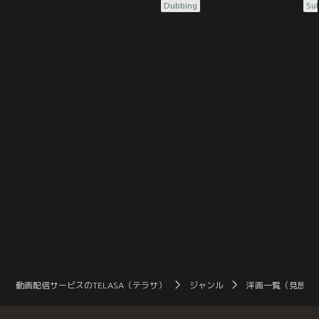
い近代日本。帝都に屋敷を構える名
ント、堂々の凱旋！！スケールもア
ン
Dubbing
Sub
家の長女・斎森美世は実母を早くに
クションもすべてが型破り！最新
ク
亡くし、幼い頃から継母と異母妹か
CG技術を駆使した、誰も見たこと
C
ら虐げられて生きてきた。すべてを
がない新次元の物語！！カイ（キア
が
諦め、日々耐え忍んでやり過ごすだ
ヌ・リーブス）は、少年の頃、どこ
ヌ
けの彼女に命じられたのは、美しく
からとも知れず赤穂に流れてきた異
か
も冷酷な軍人・久堂清霞との政略結
端児で、命さえ危ないところを、領
端
婚だった。
主浅野の温情で助けられ…。
主
動画配信サービスのTELASA（テラサ）
ジャンル
洋画一覧（見放題