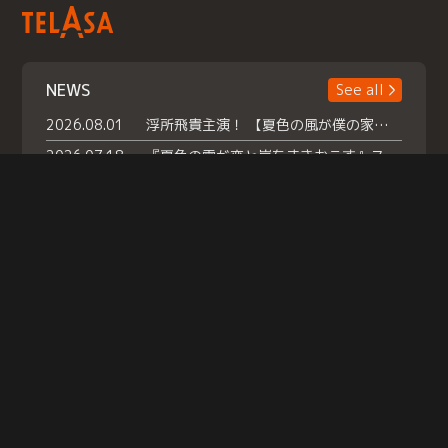
NEWS
See all
2026.08.01
浮所飛貴主演！ 【夏色の風が僕の家にやってきた】 本日よりテラサで独占配信スタート！
2026.07.18
『夏色の雲が恋と嵐をまきおこす』スペシャルメイキング 【Part1】2026年７月18日（土）23時30分～配信スタート！話題のシーンの裏側を大公開！豪華キャスト大集合！ 『武宮家 真夏の家族会議』開催！
2026.07.15
救命医・遥（今田）の《心揺さぶる過去》や、 麻酔科医・権野（船越英一郎）の《謎多きプライベート》など… 《知られざるエピソード》を独占配信！
Help
|
Company Profile
|
Act on Specified Commercial Transactions
|
Terms of Service
|
Privacy Policy
© TELASA CORPORATION, All Rights Reserved.