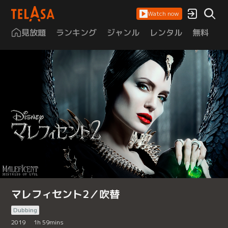
Watch now
見放題
ランキング
ジャンル
レンタル
無料
は
マレフィセント2／吹替
Dubbing
2019
1
h
59
mins