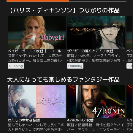
【ハリス・ディキンソン】つながりの作品
ベイビーガール／吹替【ニコール・キッドマン主演】
ザリガニの鳴くところ／吹替
吹替／NYでCEOとして、大成功を
吹替／1969年、ノースカロライナ
字幕
収めるロミー。舞台演出家の優しい
州の湿地帯で、裕福な家庭で育ち将
収
夫ジェイコブと子供たちと、誰もが
来を期待されていた青年の変死体が
夫
Dubbing
Dubbing
Sub
憧れる暮らしを送っていた。ある
発見された。容疑をかけられたの
憧
時、ロミーは一人のインターンから
は、“ザリガニが鳴く”と言われる湿
時
大人になっても楽しめるファンタジー作品
目が離せなくなる。彼の名はサミュ
地帯でたったひとり育った、無垢な
目
エル。ロミーの中に眠る欲望を見抜
少女カイア。彼女は6歳の時に両親
エ
き、きわどい挑発を仕掛けてくるの
に見捨てられ、学校にも通わず、
き
だ。行き過ぎた駆け引きをやめさせ
花、草木、魚、鳥など、湿地の自然
だ
るためにサミュエルに会いに行く
から生きる術を学び、ひとりで生き
る
が…。
抜いてきた。
が
わたしの幸せな結婚
47RONIN／吹替
47
望んでしまった…少しでも長くこの
吹替／話題沸騰！時代を超えたハイ
字
人と居たいと。文明開化もめざまし
パー・アクション・エンターテイメ
パ