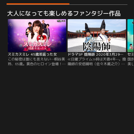
大人になっても楽しめるファンタジー作品
スミカスミレ 45歳若返った女
ドラマSP 陰陽師 2020年3月29日放送
セ
この秘密は誰にも言えない…桐谷美
≪日曜プライム≫時は天徳4年--。陰
国
玲、65歳。異色のヒロイン登場！前
陽師の安倍晴明（佐々木蔵之介）と
美
代未聞の45歳若返りラブストーリ
友人の源博雅（市原隼人）は、“盗
女
ー！！
らずの盗賊”の話を肴に、酒を酌み
ト
交わしていた。
な
に
ご
が
み
て