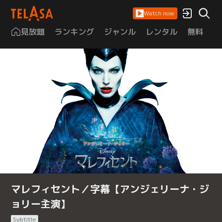
Watch now
見放題
ランキング
ジャンル
レンタル
無料
は
マレフィセント／字幕【アンジェリーナ・ジ
ョリー主演】
Subtitle