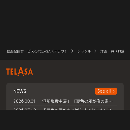
動画配信サービスのTELASA（テラサ）
ジャンル
洋画一覧（見放題
NEWS
See all
2026.08.01
浮所飛貴主演！ 【夏色の風が僕の家にやってきた】 本日よりテラサで独占配信スタート！
2026.07.18
『夏色の雲が恋と嵐をまきおこす』スペシャルメイキング 【Part1】2026年７月18日（土）23時30分～配信スタート！話題のシーンの裏側を大公開！豪華キャスト大集合！ 『武宮家 真夏の家族会議』開催！
2026.07.15
救命医・遥（今田）の《心揺さぶる過去》や、 麻酔科医・権野（船越英一郎）の《謎多きプライベート》など… 《知られざるエピソード》を独占配信！