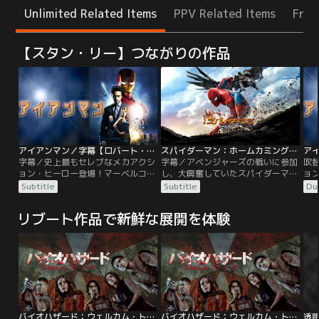
Unlimited Related Items
PPV Related Items
Free
【スタン・リー】つながりの作品
アイアンマン／字幕【ロバート・ダウニー・Jr主演】
スパイダーマン：ホームカミング／字幕【トム・ホランド＋ロバート・ダウニー・Jr】
字幕／史上最もセレブなメカアクシ
字幕／アベンジャーズの戦いに参加
吹
ョン・ヒーロー登場！マーベルコミ
し、大興奮していたスパイダーマン
ョ
ックの人気キャラクターをロバー
＝ピーター・パーカー。昼間は普通
ッ
Subtitle
Subtitle
Du
ト・ダウニー・Jrで実写化したSFア
の高校生としてスクールライフをエ
ト・
クション超大作！巨大軍事企業の社
ンジョイし、放課後は憧れのアイア
ク
リブート作品で新鮮な展開を体験
長であり、天才発明家の男が、テロ
ンマン＝トニー・スタークから貰っ
長
グループに拉致されたことをきっか
た特製スーツに身を包み、NYの街
グ
けに、自ら最強の戦闘用パワードス
を救うべくパトロールの日々。ある
け
ーツを開発し、テロ撲滅に立ち上が
日、スタークに恨みを抱く“バルチ
ー
る！
ャー”が、巨大な翼を装着しNYを危
る
機に陥れる。
バイオハザード：ウェルカム・トゥ・ラクーンシティ／吹替
バイオハザード：ウェルカム・トゥ・ラクーンシティ／字幕
透明