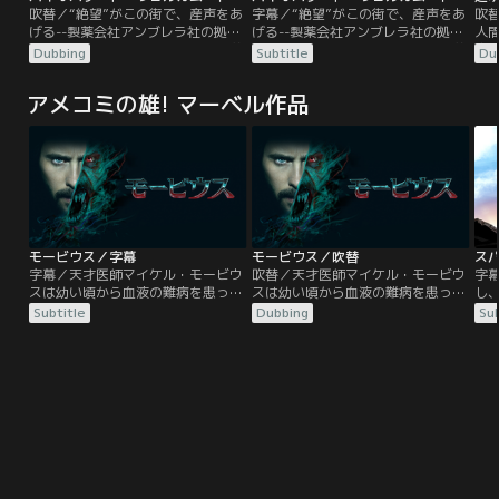
吹替／“絶望”がこの街で、産声をあ
字幕／“絶望”がこの街で、産声をあ
吹
げる--製薬会社アンブレラ社の拠点
げる--製薬会社アンブレラ社の拠点
人
があるラクーンシティ。この街の養
があるラクーンシティ。この街の養
富
Dubbing
Subtitle
Du
護施設で育った主人公クレア・レッ
護施設で育った主人公クレア・レッ
縛
ドフィールドは、アンブレラ社があ
ドフィールドは、アンブレラ社があ
な
アメコミの雄! マーベル作品
る事故を起こしたことで、街に異変
る事故を起こしたことで、街に異変
的
が起きていると警告する不可解なメ
が起きていると警告する不可解なメ
の
ッセージを受け取り、ラクーンシテ
ッセージを受け取り、ラクーンシテ
を
ィへと戻ってきた。R.P.D.（ラクー
ィへと戻ってきた。R.P.D.（ラクー
し
ン市警）の兄クリス・レッドフィー
ン市警）の兄クリス・レッドフィー
た
ルドは…。
ルドは…。
事
モービウス／字幕
モービウス／吹替
字幕／天才医師マイケル・モービウ
吹替／天才医師マイケル・モービウ
字
スは幼い頃から血液の難病を患って
スは幼い頃から血液の難病を患って
し
いた。同じ病に苦しみ、兄弟のよう
いた。同じ病に苦しみ、兄弟のよう
＝
Subtitle
Dubbing
Sub
に育った親友マイロのためにも治療
に育った親友マイロのためにも治療
の
法を見つけ出そうと、コウモリの血
法を見つけ出そうと、コウモリの血
ン
清を投与するという危険な方法を試
清を投与するという危険な方法を試
ン
すことに--。彼の身体は驚くべき変
すことに--。彼の身体は驚くべき変
た
化を遂げ、超人的な筋力、スピー
化を遂げ、超人的な筋力、スピー
を
ド、飛行力に加え、周囲の状況を感
ド、飛行力に加え、周囲の状況を感
日
知するレーダー能力まで手にする
知するレーダー能力まで手にする
ャー
が、その代償として…。
が、その代償として…。
機