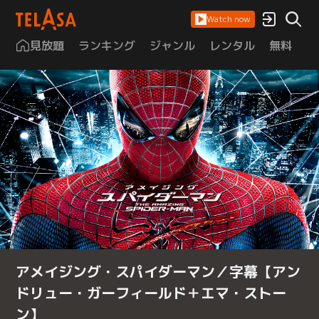
Watch now
見放題
ランキング
ジャンル
レンタル
無料
は
アメイジング・スパイダーマン／字幕【アン
ドリュー・ガーフィールド＋エマ・ストー
ン】