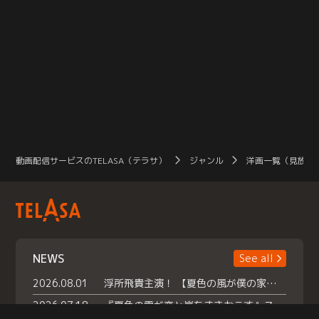
動画配信サービスのTELASA（テラサ）
ジャンル
洋画一覧（見放題
NEWS
See all
2026.08.01
浮所飛貴主演！ 【夏色の風が僕の家にやってきた】 本日よりテラサで独占配信スタート！
2026.07.18
『夏色の雲が恋と嵐をまきおこす』スペシャルメイキング 【Part1】2026年７月18日（土）23時30分～配信スタート！話題のシーンの裏側を大公開！豪華キャスト大集合！ 『武宮家 真夏の家族会議』開催！