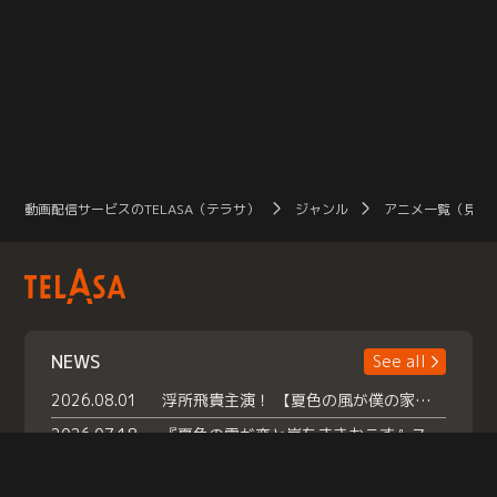
動画配信サービスのTELASA（テラサ）
ジャンル
アニメ一覧（見放
NEWS
See all
2026.08.01
浮所飛貴主演！ 【夏色の風が僕の家にやってきた】 本日よりテラサで独占配信スタート！
2026.07.18
『夏色の雲が恋と嵐をまきおこす』スペシャルメイキング 【Part1】2026年７月18日（土）23時30分～配信スタート！話題のシーンの裏側を大公開！豪華キャスト大集合！ 『武宮家 真夏の家族会議』開催！
2026.07.15
救命医・遥（今田）の《心揺さぶる過去》や、 麻酔科医・権野（船越英一郎）の《謎多きプライベート》など… 《知られざるエピソード》を独占配信！