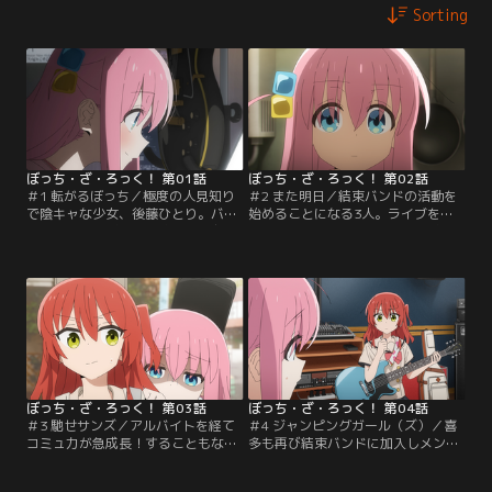
Sorting
ぼっち・ざ・ろっく！ 第01話
ぼっち・ざ・ろっく！ 第02話
＃1 転がるぼっち／極度の人見知り
＃2 また明日／結束バンドの活動を
で陰キャな少女、後藤ひとり。バン
始めることになる3人。ライブを行
ド活動に憧れギターを始めるも友達
うにはノルマがあると分かり、お金
が出来ず一人で練習する毎日。ある
を稼ぐためにひとりは泣く泣くライ
日“結束バンド”というバンドでドラ
ブハウスSTARRYのアルバイトを始
ムをやっている伊地知虹夏に声をか
めることになる。人との交流が苦手
けられ1日だけサポートギターをす
なひとりは明日に迫る初日に向け、
ることに…。
とある策を講じる。
ぼっち・ざ・ろっく！ 第03話
ぼっち・ざ・ろっく！ 第04話
＃3 馳せサンズ／アルバイトを経て
＃4 ジャンピングガール（ズ）／喜
コミュ力が急成長！することもな
多も再び結束バンドに加入しメンバ
く、クラスメイトにうまく話しかけ
ーも揃い、バンドとして本格始動。
られず今日も学校でぼっちでお昼を
そんな中、リョウがオリジナルソン