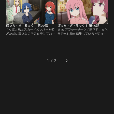
ぼっち・ざ・ろっく！ 第09話
ぼっち・ざ・ろっく！ 第10話
＃9 江ノ島エスカー／メンバーと遊
＃10 アフターダーク／新学期、文化
ぶために夏休みの予定を空けていた
祭で出し物を募集していると知った
ひとりだが誘われることはなく、見
ひとりは、チヤホヤされたい欲求と
かねた面々は一緒に江の島に遊びに
失敗した時の恐怖の狭間で揺れ動い
出かける。
ていた。
1