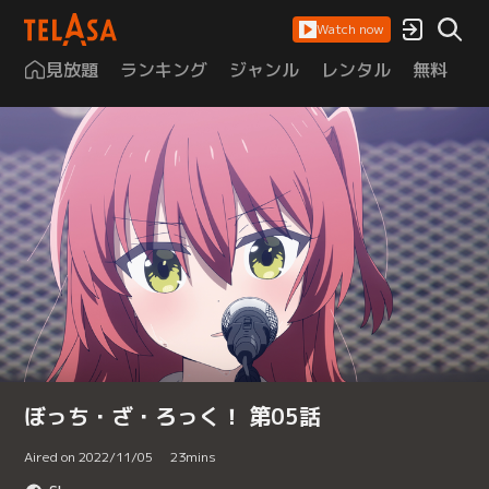
Watch now
見放題
ランキング
ジャンル
レンタル
無料
は
ぼっち・ざ・ろっく！ 第05話
Aired on 2022/11/05
23
mins