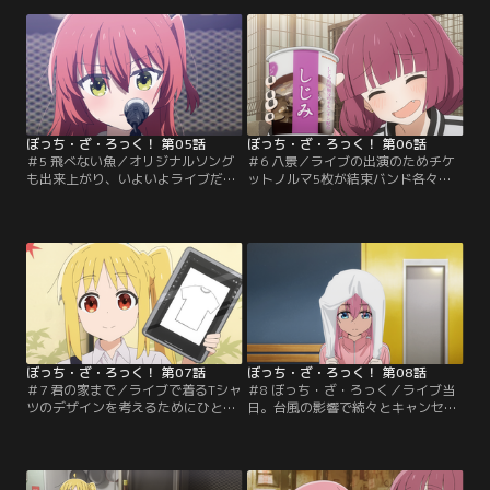
食べるひとり。新メンバーを探して
グの作曲をし、その作詞をひとりは
いた虹夏のことを思い出し、ギター
任されることになる。ひとりは作詞
が弾けるという陽キャで人気者の喜
を通してバンドらしさと自分らしさ
多に声をかけようと思うものの…。
の違いに思い悩む。
ぼっち・ざ・ろっく！ 第05話
ぼっち・ざ・ろっく！ 第06話
＃5 飛べない魚／オリジナルソング
＃6 八景／ライブの出演のためチケ
も出来上がり、いよいよライブだと
ットノルマ5枚が結束バンド各々に
意気込む4人。星歌に出演させて欲
課せられた。友達がいないひとりは
しいと頼んでみたものの、まずオー
家族だけではノルマに満たないこと
ディションを受けろと突っぱねられ
に気づき絶望する。宣伝のためにビ
てしまう。ひとりは最近の激動の
ラを配ろうとしていたところ、路地
日々を振り返りとある決心を固め、
裏で酔っぱらっている廣井きくりに
オーディションに参加するのだっ
出会うのだった。
た…。
ぼっち・ざ・ろっく！ 第07話
ぼっち・ざ・ろっく！ 第08話
＃7 君の家まで／ライブで着るTシャ
＃8 ぼっち・ざ・ろっく／ライブ当
ツのデザインを考えるためにひとり
日。台風の影響で続々とキャンセル
の家に集まることになったが、家に
の連絡がきてしまい、重い雰囲気の
誰かを呼ぶことが初めてのひとり
なか結束バンドは4人としての初ラ
は…。
イブを迎える。