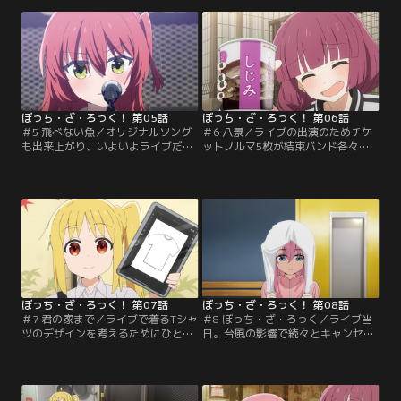
食べるひとり。新メンバーを探して
グの作曲をし、その作詞をひとりは
いた虹夏のことを思い出し、ギター
任されることになる。ひとりは作詞
が弾けるという陽キャで人気者の喜
を通してバンドらしさと自分らしさ
多に声をかけようと思うものの…。
の違いに思い悩む。
ぼっち・ざ・ろっく！ 第05話
ぼっち・ざ・ろっく！ 第06話
＃5 飛べない魚／オリジナルソング
＃6 八景／ライブの出演のためチケ
も出来上がり、いよいよライブだと
ットノルマ5枚が結束バンド各々に
意気込む4人。星歌に出演させて欲
課せられた。友達がいないひとりは
しいと頼んでみたものの、まずオー
家族だけではノルマに満たないこと
ディションを受けろと突っぱねられ
に気づき絶望する。宣伝のためにビ
てしまう。ひとりは最近の激動の
ラを配ろうとしていたところ、路地
日々を振り返りとある決心を固め、
裏で酔っぱらっている廣井きくりに
オーディションに参加するのだっ
出会うのだった。
た…。
ぼっち・ざ・ろっく！ 第07話
ぼっち・ざ・ろっく！ 第08話
＃7 君の家まで／ライブで着るTシャ
＃8 ぼっち・ざ・ろっく／ライブ当
ツのデザインを考えるためにひとり
日。台風の影響で続々とキャンセル
の家に集まることになったが、家に
の連絡がきてしまい、重い雰囲気の
誰かを呼ぶことが初めてのひとり
なか結束バンドは4人としての初ラ
は…。
イブを迎える。