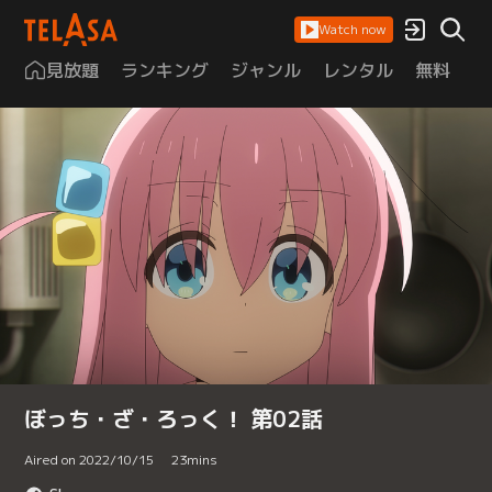
Watch now
見放題
ランキング
ジャンル
レンタル
無料
は
ぼっち・ざ・ろっく！ 第02話
Aired on 2022/10/15
23
mins