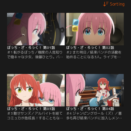
Sorting
ぼっち・ざ・ろっく！ 第01話
ぼっち・ざ・ろっく！ 第02話
＃1 転がるぼっち／極度の人見知り
＃2 また明日／結束バンドの活動を
で陰キャな少女、後藤ひとり。バン
始めることになる3人。ライブを行
ド活動に憧れギターを始めるも友達
うにはノルマがあると分かり、お金
が出来ず一人で練習する毎日。ある
を稼ぐためにひとりは泣く泣くライ
日“結束バンド”というバンドでドラ
ブハウスSTARRYのアルバイトを始
ムをやっている伊地知虹夏に声をか
めることになる。人との交流が苦手
けられ1日だけサポートギターをす
なひとりは明日に迫る初日に向け、
ることに…。
とある策を講じる。
ぼっち・ざ・ろっく！ 第03話
ぼっち・ざ・ろっく！ 第04話
＃3 馳せサンズ／アルバイトを経て
＃4 ジャンピングガール（ズ）／喜
コミュ力が急成長！することもな
多も再び結束バンドに加入しメンバ
く、クラスメイトにうまく話しかけ
ーも揃い、バンドとして本格始動。
られず今日も学校でぼっちでお昼を
そんな中、リョウがオリジナルソン