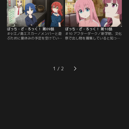
ぼっち・ざ・ろっく！ 第09話
ぼっち・ざ・ろっく！ 第10話
＃9 江ノ島エスカー／メンバーと遊
＃10 アフターダーク／新学期、文化
ぶために夏休みの予定を空けていた
祭で出し物を募集していると知った
ひとりだが誘われることはなく、見
ひとりは、チヤホヤされたい欲求と
かねた面々は一緒に江の島に遊びに
失敗した時の恐怖の狭間で揺れ動い
出かける。
ていた。
1