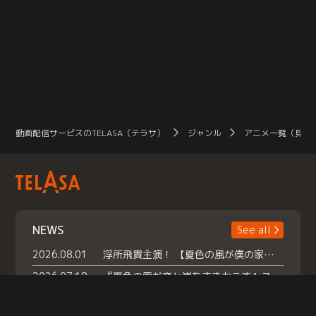
動画配信サービスのTELASA（テラサ）
ジャンル
アニメ一覧（見放
NEWS
See all
2026.08.01
浮所飛貴主演！ 【夏色の風が僕の家にやってきた】 本日よりテラサで独占配信スタート！
2026.07.18
『夏色の雲が恋と嵐をまきおこす』スペシャルメイキング 【Part1】2026年７月18日（土）23時30分～配信スタート！話題のシーンの裏側を大公開！豪華キャスト大集合！ 『武宮家 真夏の家族会議』開催！
2026.07.15
救命医・遥（今田）の《心揺さぶる過去》や、 麻酔科医・権野（船越英一郎）の《謎多きプライベート》など… 《知られざるエピソード》を独占配信！