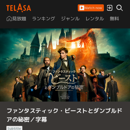
Watch now
見放題
ランキング
ジャンル
レンタル
無料
は
ファンタスティック・ビーストとダンブルド
アの秘密／字幕
Subtitle