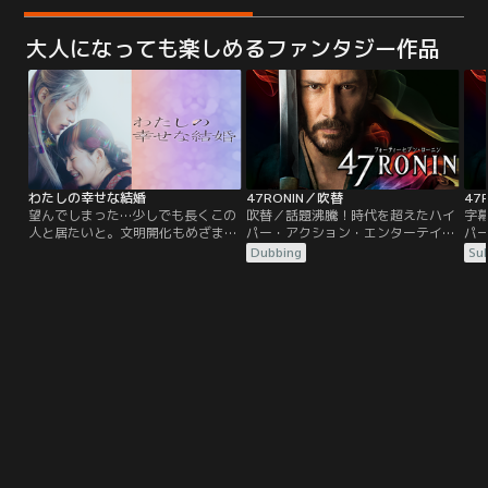
大人になっても楽しめるファンタジー作品
わたしの幸せな結婚
47RONIN／吹替
47
望んでしまった…少しでも長くこの
吹替／話題沸騰！時代を超えたハイ
字
人と居たいと。文明開化もめざまし
パー・アクション・エンターテイメ
パ
い近代日本。帝都に屋敷を構える名
ント、堂々の凱旋！！スケールもア
ン
Dubbing
Sub
家の長女・斎森美世は実母を早くに
クションもすべてが型破り！最新
ク
亡くし、幼い頃から継母と異母妹か
CG技術を駆使した、誰も見たこと
C
ら虐げられて生きてきた。すべてを
がない新次元の物語！！カイ（キア
が
諦め、日々耐え忍んでやり過ごすだ
ヌ・リーブス）は、少年の頃、どこ
ヌ
けの彼女に命じられたのは、美しく
からとも知れず赤穂に流れてきた異
か
も冷酷な軍人・久堂清霞との政略結
端児で、命さえ危ないところを、領
端
婚だった。
主浅野の温情で助けられ…。
主