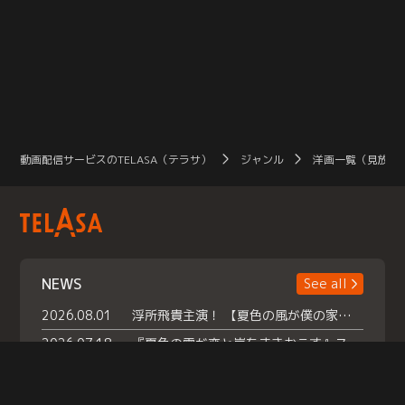
動画配信サービスのTELASA（テラサ）
ジャンル
洋画一覧（見放題
NEWS
See all
2026.08.01
浮所飛貴主演！ 【夏色の風が僕の家にやってきた】 本日よりテラサで独占配信スタート！
2026.07.18
『夏色の雲が恋と嵐をまきおこす』スペシャルメイキング 【Part1】2026年７月18日（土）23時30分～配信スタート！話題のシーンの裏側を大公開！豪華キャスト大集合！ 『武宮家 真夏の家族会議』開催！
2026.07.15
救命医・遥（今田）の《心揺さぶる過去》や、 麻酔科医・権野（船越英一郎）の《謎多きプライベート》など… 《知られざるエピソード》を独占配信！