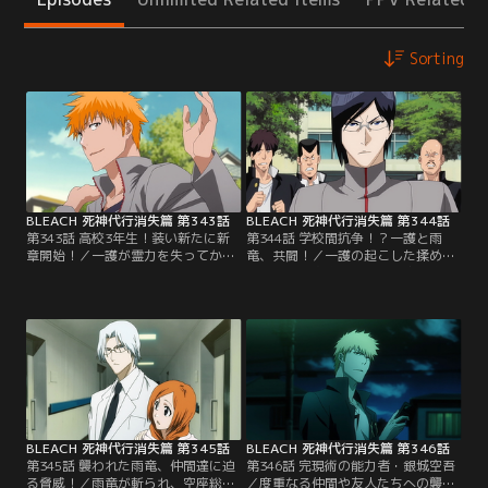
Sorting
BLEACH 死神代行消失篇 第343話
BLEACH 死神代行消失篇 第344話
第343話 高校3年生！装い新たに新
第344話 学校間抗争！？一護と雨
章開始！／一護が霊力を失ってから
竜、共闘！／一護の起こした揉め事
一年と少し。一護たちは高校3年生
が原因で、空座第一高校に宮下商業
になっていた。ごく普通の日々を送
高校の不良たちが襲ってきた。それ
る一護。周りには相変わらずの啓吾
を止めようと不良たちの前に立ちは
や水色、織姫やたつきなど仲間たち
だかったのは、生徒会長になった雨
もいる。そして、一護がしていた死
竜だった。一護と雨竜は共に不良た
神代行の代行をしているのは雨竜だ
ちを叩きのめすが、一護は、アルバ
った。ごく「普通」の生活を楽しみ
イト先のなんでも屋「鰻屋（うなぎ
たいと思いながらも…。【提供：バ
や）」店主によって事務所へと連れ
ンダイチャンネル】
て行かれてしまった。【提供：バン
ダイチャンネル】
BLEACH 死神代行消失篇 第345話
BLEACH 死神代行消失篇 第346話
第345話 襲われた雨竜、仲間達に迫
第346話 完現術の能力者・銀城空吾
る脅威！／雨竜が斬られ、空座総合
／度重なる仲間や友人たちへの襲撃