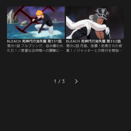
（ししがわら）と名乗る男が現れて
で織姫の元へと急いでいた。一方、
いた。織姫に死んでくれ、という獅
月島と対峙した織姫は、月島の隙を
子河原に、意味を理解できずに首を
狙おうと必死で様子を伺っていた。
ひねる織姫。獅子河原もまた、その
だが、月島は飄々とした態度を崩さ
可愛さに戦意喪失気味になってい
ず、ついには去っていこうとする。
た。だが、獅子河原が「石田雨竜を
なんとか足止めしようと攻撃をしか
襲った」と宣言したことで…。【提
けた織姫に…。【提供：バンダイチ
供：バンダイチャンネル】
ャンネル】
BLEACH 死神代行消失篇 第351話
BLEACH 死神代行消失篇 第352話
第351話 フルブリング、忌み嫌われ
第352話 月島、急襲！妨害された修
た力！／度重なる仲間への襲撃に焦
業！／ジャッキーとの修行を開始す
る一護は、銀城たちに「エクスキュ
る一護。そんな一護にジャッキーは
ーションの中の誰かと戦わせて欲し
何度も蹴りを入れていく。そしてそ
い」と頼み込む。一護の気持ちを感
の度に、ジャッキーのブーツは汚
じ取り、同意する銀城とリルカだっ
れ、強さを増していった。それこそ
たが、仲間のジャッキーは納得でき
が、ジャッキーのフルブリングの能
ずにいた。フルブリングの力を忌み
力「ダーティー・ブーツ」だったの
1
嫌うジャッキーには、一護の言葉が
だ。一護はその威力に、次第にガー
あまりにも自分勝手で…。【提供：
ドすらできなくなっていく。【提
バンダイチャンネル】
供：バンダイチャンネル】