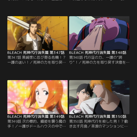
病院に運ばれた。駆けつける一護と
に耐えられなくなった一護は、つい
織姫だったが、雨竜は何があったの
に銀城が渡した連絡先「エクスキュ
か詳しくは語ろうとしない。総合病
ーション」へ電話をかける。翌日、
院の院長であり雨竜の父である竜弦
エクスキューションのアジトへやっ
（りゅうけん）は、織姫だけに雨竜
てきた一護に、銀城は自分達の目的
を斬ったのは人間である、と語る。
は一護に死神の力を取り戻させるこ
一方、一護は仲間が傷つけられたの
とと告げる。驚く一護に、銀城は自
に何も出来ない自分に焦燥感を感じ
分たちの持つ、物質に宿る魂を引き
ていた。【提供：バンダイチャンネ
出し…。【提供：バンダイチャンネ
ル】
ル】
BLEACH 死神代行消失篇 第347話
BLEACH 死神代行消失篇 第348話
第347話 黒崎家に忍び寄る危機！？
第348話 代行証の力、一護の“誇
一護の迷い！／死神の力を取り戻す
り”！／死神の力を取り戻す決意を
ことを考えさせてくれ、と答える一
し、エクスキューションのアジトで
護。そんな一護に銀城、そして新た
修行を開始することになった一護。
に完現術を使える者として迎え入れ
最初の修行は、リルカのフルブリン
られた茶渡は一日待つ、という。一
グ「ドールハウス」を使い、「ブタ
護は、自分が死神の力を再び手にす
肉さん」と戦うことだった。だが、
ることで、これまでの戦いのように
まだ何の力も持たない一護はブタ肉
仲間や友人たちを危険な目に合わす
さんから逃げることしかできない。
のではないかと悩んでいたのだ。
しかもブタ肉さんはギリコの能力に
【提供：バンダイチャンネル】
よって…。【提供：バンダイチャン
ネル】
BLEACH 死神代行消失篇 第349話
BLEACH 死神代行消失篇 第350話
第349話 次の標的、織姫を襲う魔の
第350話 死神代行を殺した男！？動
手！／一護がドールハウスの中で修
き出す月島／茶渡のマンションに残
行をしていた頃、学校帰りの織姫の
った霊圧から、織姫に危険が迫って
ところに宮下商業高校の獅子河原
いることを察した一護と茶渡は急い