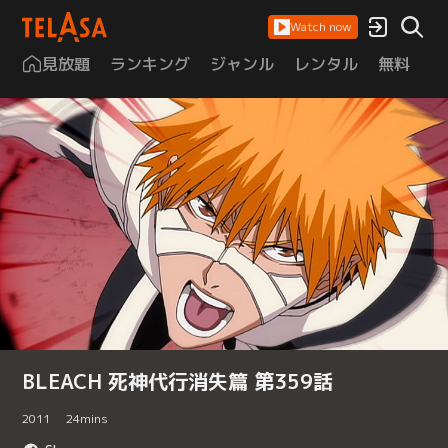
Watch now
見放題
ランキング
ジャンル
レンタル
無料
は
BLEACH 死神代行消失篇 第359話
2011
24
mins