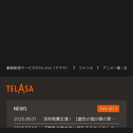
動画配信サービスのTELASA（テラサ）
ジャンル
アニメ一覧（見放
NEWS
See all
2026.08.01
浮所飛貴主演！ 【夏色の風が僕の家にやってきた】 本日よりテラサで独占配信スタート！
2026.07.18
『夏色の雲が恋と嵐をまきおこす』スペシャルメイキング 【Part1】2026年７月18日（土）23時30分～配信スタート！話題のシーンの裏側を大公開！豪華キャスト大集合！ 『武宮家 真夏の家族会議』開催！