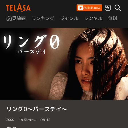
Watch now
見放題
ランキング
ジャンル
レンタル
無料
は
リング0～バースデイ～
2000
1
h
38
mins
PG-12