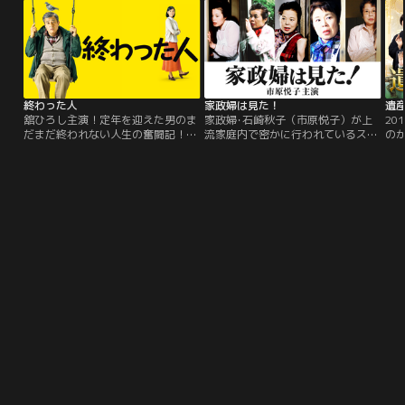
る”という純粋な気持ちに気づいて
成長していく姿は、まさに青春感た
っぷり！
終わった人
家政婦は見た！
遺
舘ひろし主演！定年を迎えた男のま
家政婦･石崎秋子（市原悦子）が上
20
だまだ終われない人生の奮闘記！！
流家庭内で密かに行われているスキ
のか
一流企業のエリート街道を歩んでい
ャンダルを覗き見し､時にはその悪
は
た田代壮介は、同期のライバルに負
事を正し､またある時はその家庭を
けたことで出世コースから外れ、子
滅茶苦茶にしてしまう…大人気シリ
会社に出向させられてしまう。その
ーズ！！※作品の時代背景やオリジ
まま銀行に戻ることなく、ついに定
ナリティを尊重し、放送当時のまま
年の日を迎えてしまった。＜やるこ
で配信しております。ご理解くださ
とがない…＞仕事一筋だった壮介
いますよう、お願い申し上げます。
は、翌日から時間を持て余してしま
う。