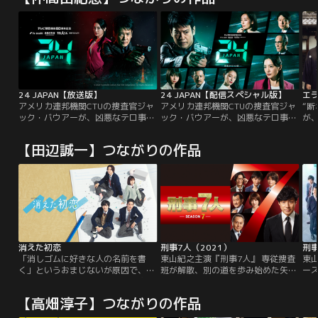
24 JAPAN【放送版】
24 JAPAN【配信スペシャル版】
エ
アメリカ連邦機関CTUの捜査官ジャ
アメリカ連邦機関CTUの捜査官ジャ
“断
ック・バウアーが、凶悪なテロ事件
ック・バウアーが、凶悪なテロ事件
が
と戦う姿を描いた米国ドラマ
と戦う姿を描いた米国ドラマ
男
『24』。本作は1シーズン（全24話
『24』。本作は1シーズン（全24話
て
【田辺誠一】つながりの作品
／24時間）をかけて1日の出来事を
／24時間）をかけて1日の出来事を
い
リアルタイムで描く革新的なスタイ
リアルタイムで描く革新的なスタイ
由
ル、そしてスピーディーかつスリリ
ル、そしてスピーディーかつスリリ
の
ングな展開で視聴者を圧倒し、世界
ングな展開で視聴者を圧倒し、世界
が
的大ヒットシリーズとなりました。
的大ヒットシリーズとなりました。
強
そんな超大作をテレビ朝日が20世紀
そんな超大作をテレビ朝日が20世紀
演
FOX社と組んでリメイク！
FOX社と組んでリメイク！
ィ
消えた初恋
刑事7人（2021）
刑事
「消しゴムに好きな人の名前を書
東山紀之主演『刑事7人』 専従捜査
東
く」というおまじないが原因で、複
班が解散、別の道を歩み始めた矢先
ー
雑な恋模様が展開していくこの物
謎の≪殺人ゲーム≫が走り始め…凶
た！
語。男女の恋、男同士の恋、そこに
悪事件を前に7人が再び動き出
最
【高畑淳子】つながりの作品
友情も加わって、高校生たちが右往
す！！シリーズの集大成とともに新
う
左往しながらも、“人を好きにな
たなステージが開幕！！