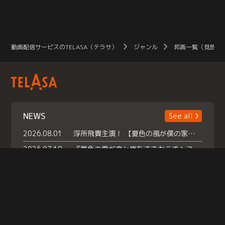
動画配信サービスのTELASA（テラサ）
ジャンル
邦画一覧（見放題
NEWS
See all
2026.08.01
浮所飛貴主演！ 【夏色の風が僕の家にやってきた】 本日よりテラサで独占配信スタート！
2026.07.18
『夏色の雲が恋と嵐をまきおこす』スペシャルメイキング 【Part1】2026年７月18日（土）23時30分～配信スタート！話題のシーンの裏側を大公開！豪華キャスト大集合！ 『武宮家 真夏の家族会議』開催！
2026.07.15
救命医・遥（今田）の《心揺さぶる過去》や、 麻酔科医・権野（船越英一郎）の《謎多きプライベート》など… 《知られざるエピソード》を独占配信！