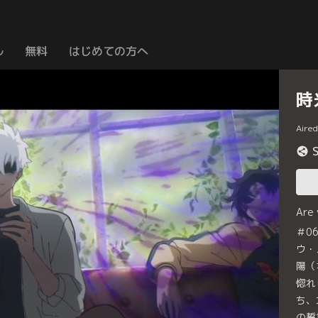
ル
無料
はじめての方へ
時
Aire
Are
＃0
ウ・
陽（
惚れ
ち、
の誓