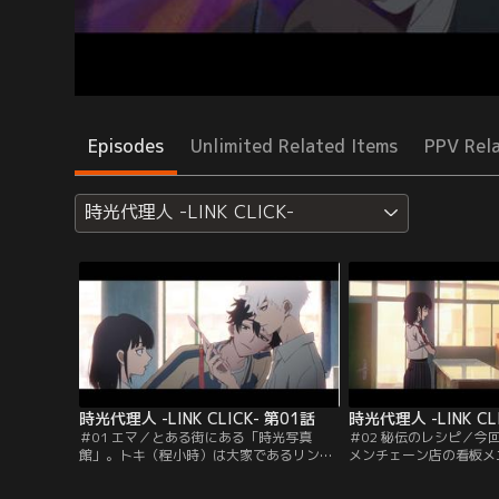
Episodes
Unlimited Related Items
PPV Rel
時光代理人 -LINK CLICK-
時光代理人 -LINK CLICK- 第01話
時光代理人 -LINK CL
＃01 エマ／とある街にある「時光写真
＃02 秘伝のレシピ／今
館」。トキ（程小時）は大家であるリン
メンチェーン店の看板メ
（喬苓）に借金を返済するため、ヒカル
入手。依頼人の夏（ナツ
（陸光）とともに特殊な仕事を請け負って
生時代の親友・林貞（リ