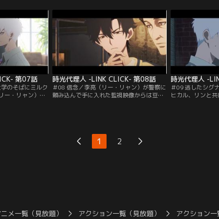
ン店「林夏麺館」
時代、バスケ部の補欠で校内新聞のカメラ
のルールをヒカル
ら大きくしてき
マンをしていた。トキは陳瀟が試合の最後
の任務に戻る。依
当の林貞が店の看
に撮った写真に“ダイブ”する。田舎町にあ
ン・シャオ）から
に教えないまま店
る高校は、校舎拡大のために体育館が取り
切った林貞が…。
壊されることに。だが…。
ICK- 第07話
時光代理人 -LINK CLICK- 第08話
時光代理人 -LIN
大学のそばにミルク
＃08 信念／李亮（リー・リャン）が警察に
＃09 逃したシ
リー・リャン）夫
頼み込んで手に入れた監視映像からは豆豆
ヒカル、リンと共
たくさんの客がや
（ドウドウ）の手がかりは見つからなかっ
（シュー）シャン
日、店は繁盛し、
た。その報告のために李亮の元を訪れたリ
女が聞き逃した言
たが、息子の豆豆
ンは、豆豆が失踪した日、豆豆とすれ違っ
と。徐（シュー）
盛り。忙しく働く
ていたことを正直に打ち明けた。ずっと李
学生活を送った董
む豆豆に父親の李
亮に伝える勇気がなかったと後悔し自分を
男友達に想いを寄
1
2
テーブルでおとな
責めるリンに李亮は、これまで諦めずに捜
を伝えられる日を
がす…。
し続けたからこそ…。
アニメ一覧（見放題）
アクション一覧（見放題）
アクション一