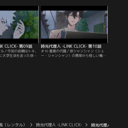
から聞き、安心して本来
く雑誌で得た情報だとごまかしてしまった
頼人である陳瀟（チェ
せいで、信じてもらえるどころか、近隣の
預かった言葉を…。
住人からバカにされてしまい誰にも取り合
ってもらえない。諦めきれないトキは、せ
めて陳瀟（チェン・シャオ）の母親だけで
も…。
K CLICK- 第09話
時光代理人 -LINK CLICK- 第10話
グナル／今回の依頼はトキ、
＃10 善意の代償／徐シャンシャン（シュ
に大学生活を送った徐
ー・シャンシャン）の携帯から怪しい電話
シャンの過去へ遡り、彼
があり、その後音信不通となったことでト
葉の内容を確認するこ
キ、ヒカル、リンは不安を募らせる。徐シ
シャンシャンは一緒に大
ャンシャンの身を案じたヒカルは肖力（シ
易（ドン・イー）という
ャオ・リー）の元へ行き、連続殺人犯の容
せ、ずっと董易から想い
疑者の写真を見せてもらうことに。その
待っていたが…。
頃、警察には容疑者に関する情報が続々と
寄せられ…。
覧（レンタル）
時光代理人 -LINK CLICK-
時光代理人 -LINK C