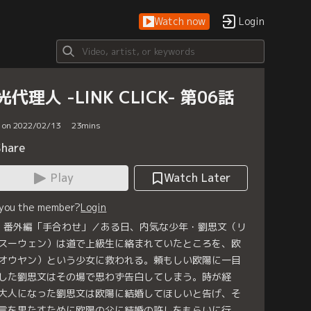
Watch now
Login
光代理人 -LINK CLICK- 第06話
d on 2022/02/13
23
mins
Share
Play
Watch Later
 you the member?
Login
6 番外編「手合わせ」／ある日、内気な少年・劉思文（リ
スーウェン）は道で上級生に絡まれていたところを、欧
オウヤン）という少女に救われる。頼もしい欧陽に一目
した劉思文はその場で思わず告白してしまう。時が経
大人になった劉思文は欧陽に結婚してほしいと告げ、そ
言を果たすために欧陽の父に結婚の許しをもらいに行