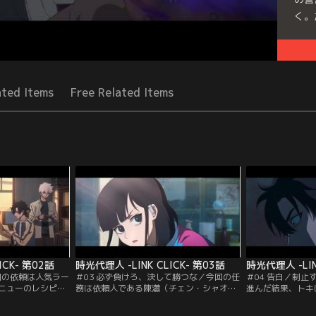
く。
Seri
ated Items
Free Related Items
ICK- 第02話
時光代理人 -LINK CLICK- 第03話
時光代理人 -LIN
回の依頼は人気ラー
＃03 必ず負けろ、決して勝つな／今回の任
＃04 告白／制
ニューのレシピの
務は依頼人である陳瀟（チェン・シャオ）
進んだ結果、トキ
）は女社長で、学
の高校時代に戻り、当時伝えられなかった
試合に勝ってしま
ン・ジェン）とと
言葉を、みんなに伝えること。陳瀟は高校
固まるトキだった