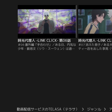
いた。依頼人から預かった写真の中に“ダ
もに開いた小さなラーメ
イブ”し撮影者の精神に乗り移り任務を遂
を長年二人で協力しなが
行するのだ。今回の依頼は大手ゲーム会社
た。だがある日、厨房担
「雀徳チュエダーゲーム」の財務データを
板メニューのレシピを夏
入手すること。トキはCFOの助手・エマと
を去ってしまう。夏は裏
なり…。
時光代理人 -LINK CLICK- 第06話
時光代理人 -LINK CL
＃06 番外編「手合わせ」／ある日、内気な
＃07 消えた息子／ある
少年・劉思文（リウ・スーウェン）は道で
ティー店を出した李亮（
上級生に絡まれていたところを、欧陽（オ
妻。店は人気となり連日
ウヤン）という少女に救われる。頼もしい
ってきていた。ある暑い
欧陽に一目惚れした劉思文はその場で思わ
忙しく働く李亮夫妻だっ
ず告白してしまう。時が経ち、大人になっ
（ドウドウ）は遊びたい
た劉思文は欧陽に結婚してほしいと告げ、
母親に遊んでくれとせが
その誓言を果たすために欧陽の父に結婚の
亮はスマホを渡し、外の
許しをもらいに行く。だが…。
しく見ているようにうな
動画配信サービスのTELASA（テラサ）
ジャンル