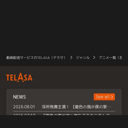
動画配信サービスのTELASA（テラサ）
ジャンル
アニメ一覧（見放
NEWS
See all
2026.08.01
浮所飛貴主演！ 【夏色の風が僕の家にやってきた】 本日よりテラサで独占配信スタート！
2026.07.18
『夏色の雲が恋と嵐をまきおこす』スペシャルメイキング 【Part1】2026年７月18日（土）23時30分～配信スタート！話題のシーンの裏側を大公開！豪華キャスト大集合！ 『武宮家 真夏の家族会議』開催！
2026.07.15
救命医・遥（今田）の《心揺さぶる過去》や、 麻酔科医・権野（船越英一郎）の《謎多きプライベート》など… 《知られざるエピソード》を独占配信！