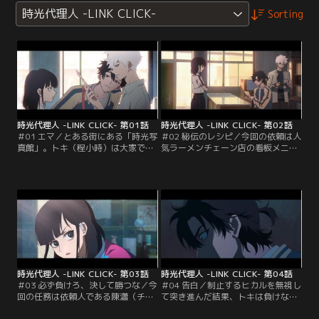
時光代理人 -LINK CLICK-
Sorting
時光代理人 -LINK CLICK- 第01話
時光代理人 -LINK CLICK- 第02話
＃01 エマ／とある街にある「時光写
＃02 秘伝のレシピ／今回の依頼は人
真館」。トキ（程小時）は大家であ
気ラーメンチェーン店の看板メニュ
るリン（喬苓）に借金を返済するた
ーのレシピの入手。依頼人の夏（ナ
め、ヒカル（陸光）とともに特殊な
ツ）は女社長で、学生時代の親友・
仕事を請け負っていた。依頼人から
林貞（リン・ジェン）とともに開い
預かった写真の中に“ダイブ”し撮影
た小さなラーメン店「林夏麺館」を
者の精神に乗り移り任務を遂行する
長年二人で協力しながら大きくして
のだ。今回の依頼は大手ゲーム会社
きた。だがある日、厨房担当の林貞
「雀徳チュエダーゲーム」の財務デ
が店の看板メニューのレシピを夏に
ータを入手すること。トキはCFOの
教えないまま店を去ってしまう。夏
助手・エマとなり…。
は裏切った林貞が…。
時光代理人 -LINK CLICK- 第03話
時光代理人 -LINK CLICK- 第04話
＃03 必ず負けろ、決して勝つな／今
＃04 告白／制止するヒカルを無視し
回の任務は依頼人である陳瀟（チェ
て突き進んだ結果、トキは負けなけ
ン・シャオ）の高校時代に戻り、当
ればいけない試合に勝ってしまう。