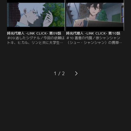
く働く李亮夫妻だったが、息子の豆
豆が失踪した日、豆豆とすれ違って
豆（ドウドウ）は遊びたい盛り。忙
いたことを正直に打ち明けた。ずっ
しく働く母親に遊んでくれとせがむ
と李亮に伝える勇気がなかったと後
豆豆に父親の李亮はスマホを渡し、
悔し自分を責めるリンに李亮は、こ
外のテーブルでおとなしく見ている
れまで諦めずに捜し続けたからこ
ようにうながす…。
そ…。
時光代理人 -LINK CLICK- 第09話
時光代理人 -LINK CLICK- 第10話
＃09 逃したシグナル／今回の依頼は
＃10 善意の代償／徐シャンシャン
トキ、ヒカル、リンと共に大学生活
（シュー・シャンシャン）の携帯か
を送った徐（シュー）シャンシャン
ら怪しい電話があり、その後音信不
の過去へ遡り、彼女が聞き逃した言
通となったことでトキ、ヒカル、リ
葉の内容を確認すること。徐（シュ
ンは不安を募らせる。徐シャンシャ
ー）シャンシャンは一緒に大学生活
ンの身を案じたヒカルは肖力（シャ
を送った董易（ドン・イー）という
オ・リー）の元へ行き、連続殺人犯
男友達に想いを寄せ、ずっと董易か
の容疑者の写真を見せてもらうこと
1
ら想いを伝えられる日を待っていた
に。その頃、警察には容疑者に関す
が…。
る情報が続々と寄せられ…。