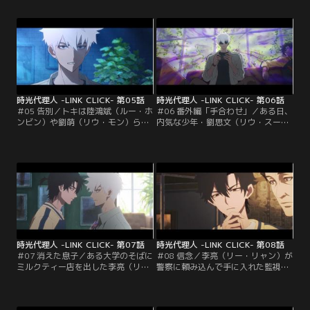
時伝えられなかった言葉を、みんな
事の重大さに気づき固まるトキだっ
に伝えること。陳瀟は高校時代、バ
たが、未来を改変するためのルール
スケ部の補欠で校内新聞のカメラマ
をヒカルから聞き、安心して本来の
ンをしていた。トキは陳瀟が試合の
任務に戻る。依頼人である陳瀟（チ
最後に撮った写真に“ダイブ”する。
ェン・シャオ）から預かった言葉
田舎町にある高校は、校舎拡大のた
を…。
めに体育館が取り壊されることに。
だが…。
時光代理人 -LINK CLICK- 第05話
時光代理人 -LINK CLICK- 第06話
＃05 告別／トキは陸鴻斌（ルー・ホ
＃06 番外編「手合わせ」／ある日、
ンビン）や劉萌（リウ・モン）らを
内気な少年・劉思文（リウ・スーウ
地震から救いたい一心で、彼らに今
ェン）は道で上級生に絡まれていた
夜地震が起こると訴える。だが根拠
ところを、欧陽（オウヤン）という
を問い詰められ、仕方なく雑誌で得
少女に救われる。頼もしい欧陽に一
た情報だとごまかしてしまったせい
目惚れした劉思文はその場で思わず
で、信じてもらえるどころか、近隣
告白してしまう。時が経ち、大人に
の住人からバカにされてしまい誰に
なった劉思文は欧陽に結婚してほし
も取り合ってもらえない。諦めきれ
いと告げ、その誓言を果たすために
ないトキは、せめて陳瀟（チェン・
欧陽の父に結婚の許しをもらいに行
シャオ）の母親だけでも…。
く。だが…。
時光代理人 -LINK CLICK- 第07話
時光代理人 -LINK CLICK- 第08話
＃07 消えた息子／ある大学のそばに
＃08 信念／李亮（リー・リャン）が
ミルクティー店を出した李亮（リ
警察に頼み込んで手に入れた監視映
ー・リャン）夫妻。店は人気となり
像からは豆豆（ドウドウ）の手がか
連日たくさんの客がやってきてい
りは見つからなかった。その報告の
た。ある暑い日、店は繁盛し、忙し
ために李亮の元を訪れたリンは、豆