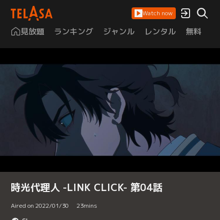
Watch now
見放題
ランキング
ジャンル
レンタル
無料
は
時光代理人 -LINK CLICK- 第04話
Aired on 2022/01/30
23
mins