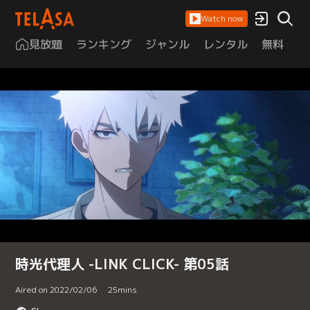
Watch now
見放題
ランキング
ジャンル
レンタル
無料
は
時光代理人 -LINK CLICK- 第05話
Aired on 2022/02/06
25
mins