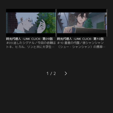
連日たくさんの客がやってきてい
りは見つからなかった。その報告の
た。ある暑い日、店は繁盛し、忙し
ために李亮の元を訪れたリンは、豆
く働く李亮夫妻だったが、息子の豆
豆が失踪した日、豆豆とすれ違って
豆（ドウドウ）は遊びたい盛り。忙
いたことを正直に打ち明けた。ずっ
しく働く母親に遊んでくれとせがむ
と李亮に伝える勇気がなかったと後
豆豆に父親の李亮はスマホを渡し、
悔し自分を責めるリンに李亮は、こ
外のテーブルでおとなしく見ている
れまで諦めずに捜し続けたからこ
ようにうながす…。
そ…。
時光代理人 -LINK CLICK- 第09話
時光代理人 -LINK CLICK- 第10話
＃09 逃したシグナル／今回の依頼は
＃10 善意の代償／徐シャンシャン
トキ、ヒカル、リンと共に大学生活
（シュー・シャンシャン）の携帯か
を送った徐（シュー）シャンシャン
ら怪しい電話があり、その後音信不
の過去へ遡り、彼女が聞き逃した言
通となったことでトキ、ヒカル、リ
葉の内容を確認すること。徐（シュ
ンは不安を募らせる。徐シャンシャ
ー）シャンシャンは一緒に大学生活
ンの身を案じたヒカルは肖力（シャ
を送った董易（ドン・イー）という
オ・リー）の元へ行き、連続殺人犯
男友達に想いを寄せ、ずっと董易か
の容疑者の写真を見せてもらうこと
1
ら想いを伝えられる日を待っていた
に。その頃、警察には容疑者に関す
が…。
る情報が続々と寄せられ…。