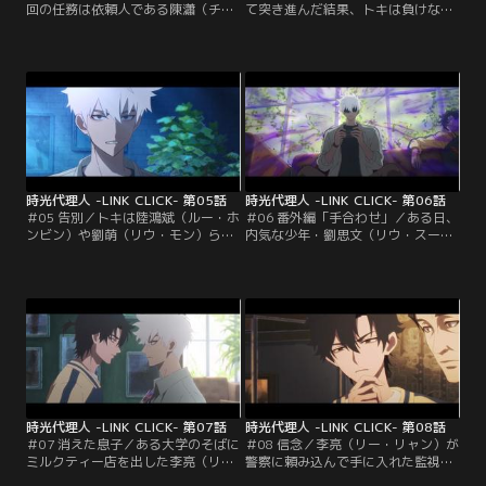
回の任務は依頼人である陳瀟（チェ
て突き進んだ結果、トキは負けなけ
ン・シャオ）の高校時代に戻り、当
ればいけない試合に勝ってしまう。
時伝えられなかった言葉を、みんな
事の重大さに気づき固まるトキだっ
に伝えること。陳瀟は高校時代、バ
たが、未来を改変するためのルール
スケ部の補欠で校内新聞のカメラマ
をヒカルから聞き、安心して本来の
ンをしていた。トキは陳瀟が試合の
任務に戻る。依頼人である陳瀟（チ
最後に撮った写真に“ダイブ”する。
ェン・シャオ）から預かった言葉
田舎町にある高校は、校舎拡大のた
を…。
めに体育館が取り壊されることに。
だが…。
時光代理人 -LINK CLICK- 第05話
時光代理人 -LINK CLICK- 第06話
＃05 告別／トキは陸鴻斌（ルー・ホ
＃06 番外編「手合わせ」／ある日、
ンビン）や劉萌（リウ・モン）らを
内気な少年・劉思文（リウ・スーウ
地震から救いたい一心で、彼らに今
ェン）は道で上級生に絡まれていた
夜地震が起こると訴える。だが根拠
ところを、欧陽（オウヤン）という
を問い詰められ、仕方なく雑誌で得
少女に救われる。頼もしい欧陽に一
た情報だとごまかしてしまったせい
目惚れした劉思文はその場で思わず
で、信じてもらえるどころか、近隣
告白してしまう。時が経ち、大人に
の住人からバカにされてしまい誰に
なった劉思文は欧陽に結婚してほし
も取り合ってもらえない。諦めきれ
いと告げ、その誓言を果たすために
ないトキは、せめて陳瀟（チェン・
欧陽の父に結婚の許しをもらいに行
シャオ）の母親だけでも…。
く。だが…。
時光代理人 -LINK CLICK- 第07話
時光代理人 -LINK CLICK- 第08話
＃07 消えた息子／ある大学のそばに
＃08 信念／李亮（リー・リャン）が
ミルクティー店を出した李亮（リ
警察に頼み込んで手に入れた監視映
ー・リャン）夫妻。店は人気となり
像からは豆豆（ドウドウ）の手がか