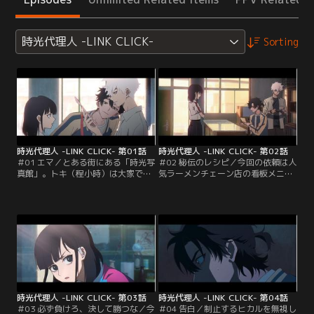
時光代理人 -LINK CLICK-
Sorting
時光代理人 -LINK CLICK- 第01話
時光代理人 -LINK CLICK- 第02話
＃01 エマ／とある街にある「時光写
＃02 秘伝のレシピ／今回の依頼は人
真館」。トキ（程小時）は大家であ
気ラーメンチェーン店の看板メニュ
るリン（喬苓）に借金を返済するた
ーのレシピの入手。依頼人の夏（ナ
め、ヒカル（陸光）とともに特殊な
ツ）は女社長で、学生時代の親友・
仕事を請け負っていた。依頼人から
林貞（リン・ジェン）とともに開い
預かった写真の中に“ダイブ”し撮影
た小さなラーメン店「林夏麺館」を
者の精神に乗り移り任務を遂行する
長年二人で協力しながら大きくして
のだ。今回の依頼は大手ゲーム会社
きた。だがある日、厨房担当の林貞
「雀徳チュエダーゲーム」の財務デ
が店の看板メニューのレシピを夏に
ータを入手すること。トキはCFOの
教えないまま店を去ってしまう。夏
助手・エマとなり…。
は裏切った林貞が…。
時光代理人 -LINK CLICK- 第03話
時光代理人 -LINK CLICK- 第04話
＃03 必ず負けろ、決して勝つな／今
＃04 告白／制止するヒカルを無視し