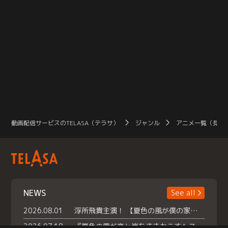
動画配信サービスのTELASA（テラサ）
ジャンル
アニメ一覧（見放
NEWS
See all
2026.08.01
浮所飛貴主演！ 【夏色の風が僕の家にやってきた】 本日よりテラサで独占配信スタート！
2026.07.18
『夏色の雲が恋と嵐をまきおこす』スペシャルメイキング 【Part1】2026年７月18日（土）23時30分～配信スタート！話題のシーンの裏側を大公開！豪華キャスト大集合！ 『武宮家 真夏の家族会議』開催！