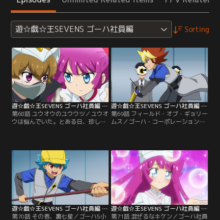
遊☆戯☆王SEVENS ゴーハ社員編
Sorting
遊☆戯☆王SEVENS ゴーハ社員編 第68話
遊☆戯☆王SEVENS ゴーハ社員編 第69話
第68話 ユウオウのユウウツ／ユウオ
第69話 フィールド・オブ・ギョリー
ウは悩んでいた。とある日、珍しく
ムス／ゴーハ・コーポレーション統
ゴーハ社長としての予定が何も無か
括本部総務部庶務6課所属、フラッ
ったユウオウは、一人ゴーハ社をあ
シュ海深子（うみこ）。彼女のずさ
とにする。公園でブランコに揺られ
んな仕事ぶりは目に余るものがあっ
ているユウオウ。いやに兄弟たちが
た。ひょんなことから海深子と再会
優しいのだ。そこへ、謎の美少女と
したガクトは、彼女のガサツな勤務
謎の博士がユウオウの前に現れる。
態度を改めさせるためにデュエルで
【提供：バンダイチャンネル】
勝負をすることとなる。【提供：バ
ンダイチャンネル】
遊☆戯☆王SEVENS ゴーハ社員編 第70話
遊☆戯☆王SEVENS ゴーハ社員編 第71話
第70話 その者、裏七星／ゴーハ5小
第71話 混ぜるなキケン／ゴーハ社員