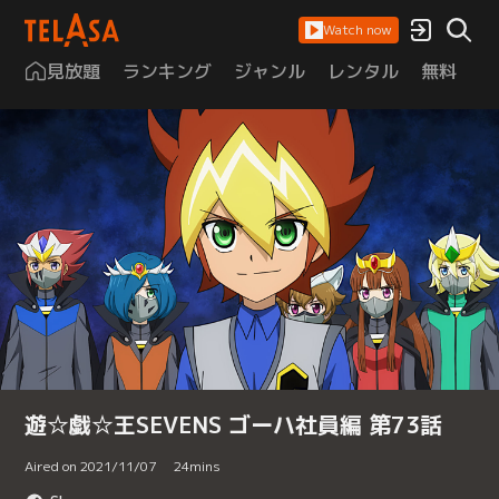
Watch now
見放題
ランキング
ジャンル
レンタル
無料
は
遊☆戯☆王SEVENS ゴーハ社員編 第73話
Aired on 2021/11/07
24
mins