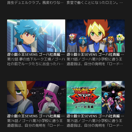
昆虫デュエルクラブ。風変わりな部
食堂で働くことになったロミン。自
員たちの中にはテントウ虫帽子の少
慢のカレーを作るも売れ行きはさっ
女、七星（ななほし）ナナホの姿も
ぱり…。食べてくれると信じていた
あった。遊我を知っている様子のナ
ミミにも裏切られたロミンは、カレ
ナホは、グルグルに案内され遊我の
ーを食べてもらおうとミミにデュエ
元を訪ねる。しかし、遊我はナナホ
ルを申し込む！思いがけず、その闘
を前にすると突然様子がおかしくな
いがゴーハの存亡を懸けた闘いとな
り…。【提供：バンダイチャンネ
る…。【提供：バンダイチャンネ
ル】
ル】
遊☆戯☆王SEVENS ゴーハ社員編 第72話
遊☆戯☆王SEVENS ゴーハ社員編 第73話
第72話 夢の地下ルーク工場／ゴーハ
第73話／ゴーハ第7小学校に通う王
社の前でルークたちに出会ったハン
道遊我は、自分の発明を「ロード」
トは、取材でゴーハ社を訪れていた
と呼び、日々いろんなロードを開発
バクローたち7小新聞部も引き連れ
する小学5年生。大人たちが管理す
て『お金の匂い』がするゴーハ社の
るデュエルをキュークツだと感じて
地下階へと向かう。最深階層で謎の
いた遊我は、誰もが楽しめる新しい
廃工場を掘り当てたハントたちは、
ルールを完成させていた。そんなあ
そこで夢のような“ある機械”を発掘
る日、隣のクラスのルークが「デュ
する…。【提供：バンダイチャンネ
エルの王」の噂を伝える。興味津々
ル】
の遊我とルークがたどり着いた先に
待っていたのは…。【提供：バンダ
イチャンネル】
遊☆戯☆王SEVENS ゴーハ社員編 第74話
遊☆戯☆王SEVENS ゴーハ社員編 第75話
第74話／ゴーハ第7小学校に通う王
第75話／ゴーハ第7小学校に通う王
道遊我は、自分の発明を「ロード」
道遊我は、自分の発明を「ロード」
と呼び、日々いろんなロードを開発
と呼び、日々いろんなロードを開発