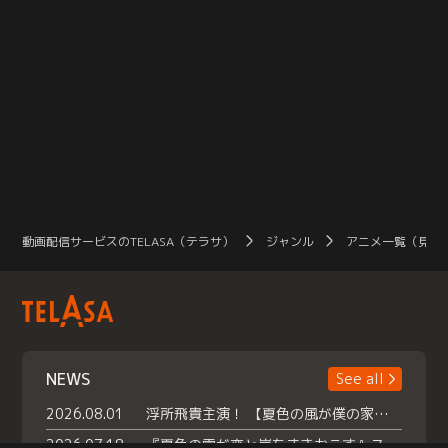
動画配信サービスのTELASA（テラサ）
ジャンル
アニメ一覧（見放
NEWS
See all
2026.08.01
浮所飛貴主演！ 【夏色の風が僕の家にやってきた】 本日よりテラサで独占配信スタート！
2026.07.18
『夏色の雲が恋と嵐をまきおこす』スペシャルメイキング 【Part1】2026年７月18日（土）23時30分～配信スタート！話題のシーンの裏側を大公開！豪華キャスト大集合！ 『武宮家 真夏の家族会議』開催！