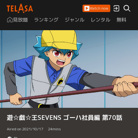
Watch now
見放題
ランキング
ジャンル
レンタル
無料
は
遊☆戯☆王SEVENS ゴーハ社員編 第70話
Aired on 2021/10/17
24
mins