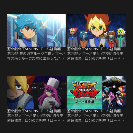
員たちの中にはテントウ虫帽子の少
慢のカレーを作るも売れ行きはさっ
女、七星（ななほし）ナナホの姿も
ぱり…。食べてくれると信じていた
あった。遊我を知っている様子のナ
ミミにも裏切られたロミンは、カレ
ナホは、グルグルに案内され遊我の
ーを食べてもらおうとミミにデュエ
元を訪ねる。しかし、遊我はナナホ
ルを申し込む！思いがけず、その闘
を前にすると突然様子がおかしくな
いがゴーハの存亡を懸けた闘いとな
り…。【提供：バンダイチャンネ
る…。【提供：バンダイチャンネ
ル】
ル】
遊☆戯☆王SEVENS ゴーハ社員編 第72話
遊☆戯☆王SEVENS ゴーハ社員編 第73話
第72話 夢の地下ルーク工場／ゴーハ
第73話／ゴーハ第7小学校に通う王
社の前でルークたちに出会ったハン
道遊我は、自分の発明を「ロード」
トは、取材でゴーハ社を訪れていた
と呼び、日々いろんなロードを開発
バクローたち7小新聞部も引き連れ
する小学5年生。大人たちが管理す
て『お金の匂い』がするゴーハ社の
るデュエルをキュークツだと感じて
地下階へと向かう。最深階層で謎の
いた遊我は、誰もが楽しめる新しい
廃工場を掘り当てたハントたちは、
ルールを完成させていた。そんなあ
そこで夢のような“ある機械”を発掘
る日、隣のクラスのルークが「デュ
する…。【提供：バンダイチャンネ
エルの王」の噂を伝える。興味津々
ル】
の遊我とルークがたどり着いた先に
待っていたのは…。【提供：バンダ
イチャンネル】
遊☆戯☆王SEVENS ゴーハ社員編 第74話
遊☆戯☆王SEVENS ゴーハ社員編 第75話
第74話／ゴーハ第7小学校に通う王
第75話／ゴーハ第7小学校に通う王
道遊我は、自分の発明を「ロード」
道遊我は、自分の発明を「ロード」
と呼び、日々いろんなロードを開発
と呼び、日々いろんなロードを開発
する小学5年生。大人たちが管理す
する小学5年生。大人たちが管理す