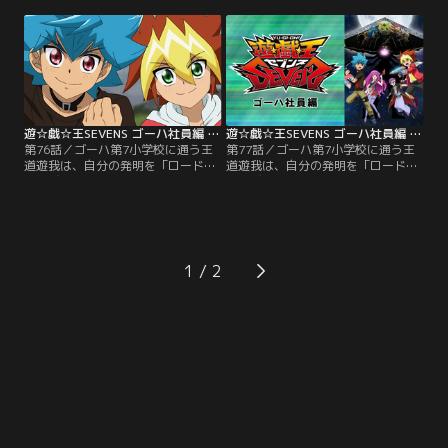
るデュエルをキュークツだと感じて
るデュエルをキュークツだと感じて
いた遊我は、誰もが楽しめる新しい
いた遊我は、誰もが楽しめる新しい
ルールを完成させていた。そんなあ
ルールを完成させていた。そんなあ
る日、隣のクラスのルークが「デュ
る日、隣のクラスのルークが「デュ
エルの王」の噂を伝える。興味津々
エルの王」の噂を伝える。興味津々
の遊我とルークがたどり着いた先に
の遊我とルークがたどり着いた先に
待っていたのは…。【提供：バンダ
待っていたのは…。【提供：バンダ
イチャンネル】
イチャンネル】
遊☆戯☆王SEVENS ゴーハ社員編 第76話
遊☆戯☆王SEVENS ゴーハ社員編 第77話
第76話／ゴーハ第7小学校に通う王
第77話／ゴーハ第7小学校に通う王
道遊我は、自分の発明を「ロード」
道遊我は、自分の発明を「ロード」
と呼び、日々いろんなロードを開発
と呼び、日々いろんなロードを開発
する小学5年生。大人たちが管理す
する小学5年生。大人たちが管理す
るデュエルをキュークツだと感じて
るデュエルをキュークツだと感じて
いた遊我は、誰もが楽しめる新しい
いた遊我は、誰もが楽しめる新しい
ルールを完成させていた。そんなあ
ルールを完成させていた。そんなあ
る日、隣のクラスのルークが「デュ
る日、隣のクラスのルークが「デュ
1
エルの王」の噂を伝える。興味津々
エルの王」の噂を伝える。興味津々
の遊我とルークがたどり着いた先に
の遊我とルークがたどり着いた先に
待っていたのは…。【提供：バンダ
待っていたのは…。【提供：バンダ
イチャンネル】
イチャンネル】