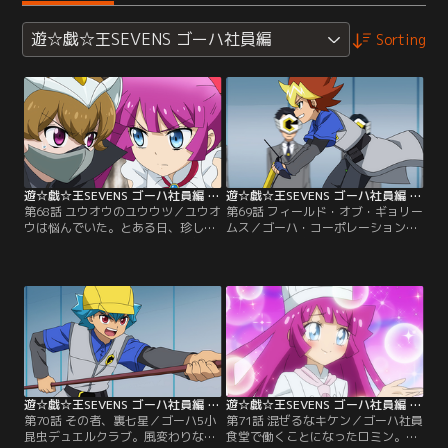
遊☆戯☆王SEVENS ゴーハ社員編
Sorting
遊☆戯☆王SEVENS ゴーハ社員編 第68話
遊☆戯☆王SEVENS ゴーハ社員編 第69話
第68話 ユウオウのユウウツ／ユウオ
第69話 フィールド・オブ・ギョリー
ウは悩んでいた。とある日、珍しく
ムス／ゴーハ・コーポレーション統
ゴーハ社長としての予定が何も無か
括本部総務部庶務6課所属、フラッ
ったユウオウは、一人ゴーハ社をあ
シュ海深子（うみこ）。彼女のずさ
とにする。公園でブランコに揺られ
んな仕事ぶりは目に余るものがあっ
ているユウオウ。いやに兄弟たちが
た。ひょんなことから海深子と再会
優しいのだ。そこへ、謎の美少女と
したガクトは、彼女のガサツな勤務
謎の博士がユウオウの前に現れる。
態度を改めさせるためにデュエルで
【提供：バンダイチャンネル】
勝負をすることとなる。【提供：バ
ンダイチャンネル】
遊☆戯☆王SEVENS ゴーハ社員編 第70話
遊☆戯☆王SEVENS ゴーハ社員編 第71話
第70話 その者、裏七星／ゴーハ5小
第71話 混ぜるなキケン／ゴーハ社員
昆虫デュエルクラブ。風変わりな部
食堂で働くことになったロミン。自