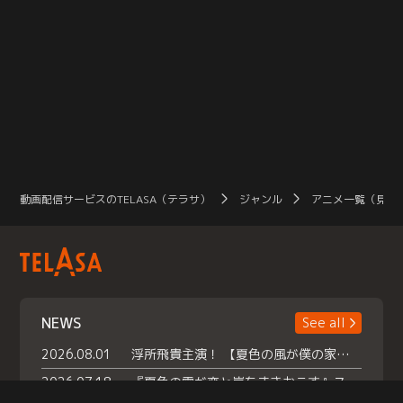
動画配信サービスのTELASA（テラサ）
ジャンル
アニメ一覧（見放
NEWS
See all
2026.08.01
浮所飛貴主演！ 【夏色の風が僕の家にやってきた】 本日よりテラサで独占配信スタート！
2026.07.18
『夏色の雲が恋と嵐をまきおこす』スペシャルメイキング 【Part1】2026年７月18日（土）23時30分～配信スタート！話題のシーンの裏側を大公開！豪華キャスト大集合！ 『武宮家 真夏の家族会議』開催！